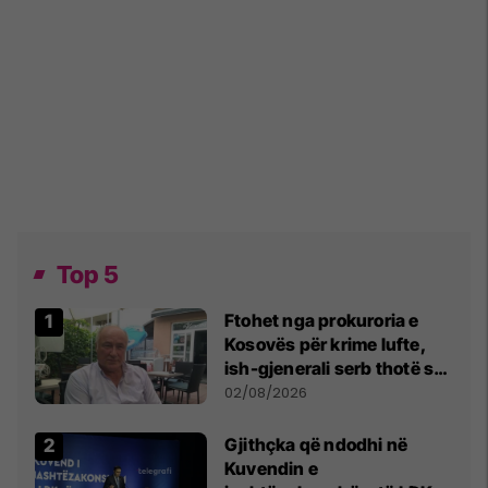
Top 5
Ftohet nga prokuroria e
Kosovës për krime lufte,
ish-gjenerali serb thotë se
dikush e tradhtoi në
02/08/2026
Beograd
Gjithçka që ndodhi në
Kuvendin e