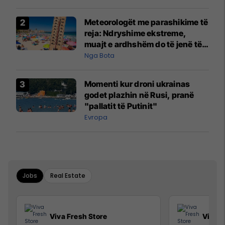
Meteorologët me parashikime të
reja: Ndryshime ekstreme,
muajt e ardhshëm do të jenë të
pazakontë
Nga Bota
Momenti kur droni ukrainas
godet plazhin në Rusi, pranë
"pallatit të Putinit"
Evropa
Jobs
Real Estate
Viva Fresh Store
Viva F