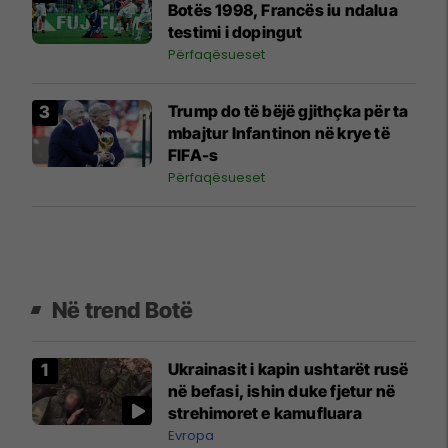
Botës 1998, Francës iu ndalua
testimi i dopingut
Përfaqësueset
Trump do të bëjë gjithçka për ta
mbajtur Infantinon në krye të
FIFA-s
Përfaqësueset
Në trend Botë
Ukrainasit i kapin ushtarët rusë
në befasi, ishin duke fjetur në
strehimoret e kamufluara
Evropa