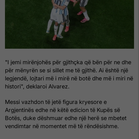
"I jemi mirënjohës për gjithçka që bën për ne dhe
për mënyrën se si sillet me të gjithë. Ai është një
legjendë, lojtari më i mirë në botë dhe më i miri në
histori", deklaroi Alvarez.
Messi vazhdon të jetë figura kryesore e
Argjentinës edhe në këtë edicion të Kupës së
Botës, duke dëshmuar edhe një herë se mbetet
vendimtar në momentet më të rëndësishme.