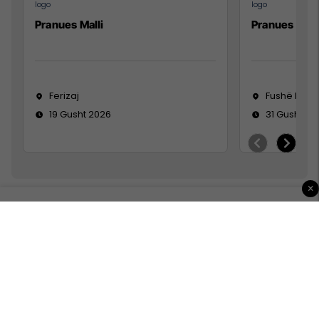
Pranues Malli
Pranues mall
Ferizaj
Fushë Koso
19 Gusht 2026
31 Gusht 20
×