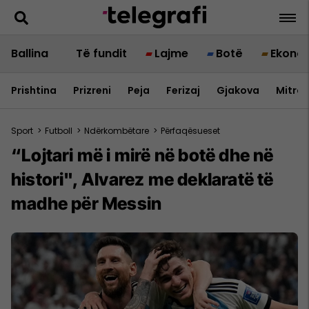
Ballina
Të fundit
Lajme
Botë
Ekono
Prishtina
Prizreni
Peja
Ferizaj
Gjakova
Mitrov
Sport
>
Futboll
>
Ndërkombëtare
>
Përfaqësueset
“Lojtari më i mirë në botë dhe në
histori", Alvarez me deklaratë të
madhe për Messin