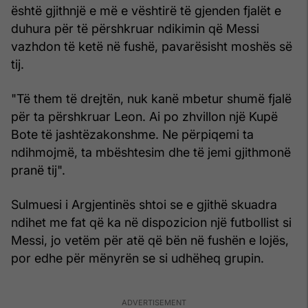
është gjithnjë e më e vështirë të gjenden fjalët e
duhura për të përshkruar ndikimin që Messi
vazhdon të ketë në fushë, pavarësisht moshës së
tij.
"Të them të drejtën, nuk kanë mbetur shumë fjalë
për ta përshkruar Leon. Ai po zhvillon një Kupë
Bote të jashtëzakonshme. Ne përpiqemi ta
ndihmojmë, ta mbështesim dhe të jemi gjithmonë
pranë tij".
Sulmuesi i Argjentinës shtoi se e gjithë skuadra
ndihet me fat që ka në dispozicion një futbollist si
Messi, jo vetëm për atë që bën në fushën e lojës,
por edhe për mënyrën se si udhëheq grupin.