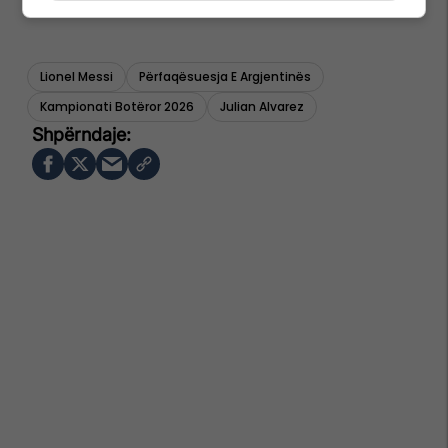
Lionel Messi
Përfaqësuesja E Argjentinës
Kampionati Botëror 2026
Julian Alvarez