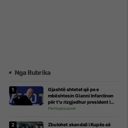
Nga Rubrika
Gjashtë shtetet që po e
mbështesin Gianni Infantinon
për t’u rizgjedhur president i
FIFA-s
Përfaqësueset
Zbulohet skandali i Kupës së