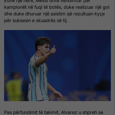
Edhe një herë, Messi ishte vendimtar për
kampionët në fuqi të botës, duke realizuar një gol
dhe duke dhuruar një asistim që rezultuan kyçe
për suksesin e skuadrës së tij.
Pas përfundimit të takimit, Alvarez u shpreh se