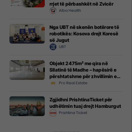
rrjet të përbashkët në Zvicër
Alba Health
Nga UBT në skenën botërore të
robotikës: Kosova drejt Koresë
së Jugut
UBT
Objekt 2475m² me qira në
Sllatinë të Madhe – hapësirë e
përshtatshme për zhvillimin e
biznesit #16068
Pro Real Estate
Zgjidhni PrishtinaTicket për
udhëtimin tuaj drejt Hamburgut
Prishtina Ticket