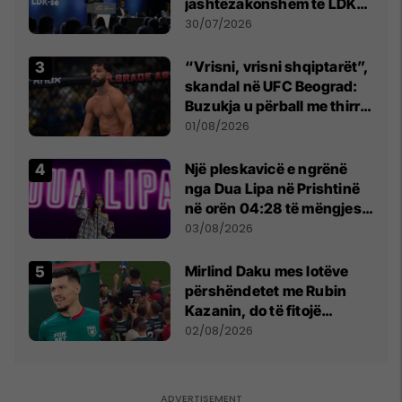
jashtëzakonshëm të LDK-
së
30/07/2026
“Vrisni, vrisni shqiptarët”,
skandal në UFC Beograd:
Buzukja u përball me thirrje
anti-shqiptare nga
01/08/2026
tribunat
Një pleskavicë e ngrënë
nga Dua Lipa në Prishtinë
në orën 04:28 të mëngjesit
- dhe bota digjitale serbe
03/08/2026
shpall gjendjen e luftës
Mirlind Daku mes lotëve
përshëndetet me Rubin
Kazanin, do të fitojë
miliona te Spartak Moska
02/08/2026