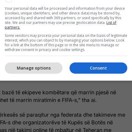
Your personal data will be processed and information from your device
(cookies, unique identifiers, and other device data) may be stored by,
accessed by and shared with 369 partners, or used specifically by this
site. We and our partners may use precise geolocation data.
List of
"Këndojeni himnin fuqishëm dhe pa
partners.
hezitim", Irani organizon lamtumirën për
Some vendors may process your personal data on the basis of legitimate
futbollistët e Kupës së Botës
interest, which you can object to by managing your options below. Look
for a link at the bottom of this page or in the site menu to manage or
withdraw consent in privacy and cookie settings.
atës së Futbollit të Iranit, Mehdi Taj, tha më parë se
Manage options
Consent
arët e stafit të trajnerëve ende nuk kanë marrë viza
t bazë të ekipeve kombëtare që marrin pjesë në
et të marrin miratimin e FIFA-s," tha ai.
 kërkesës së paraqitur nga federata dhe takimeve me
IFA-s dhe organizatorëve të Kupës së Botës në
pas një takimi online të mbajtur në Teheran me