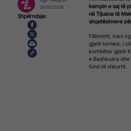
Nga
Telegrafi
kampin e saj të p
26/05/2026
në Tijuana të Mek
shqetësimeve për
Fillimisht, Irani 
gjatë turneut, i c
kombëtar gjatë K
e Bashkuara dhe I
fund të shkurtit.