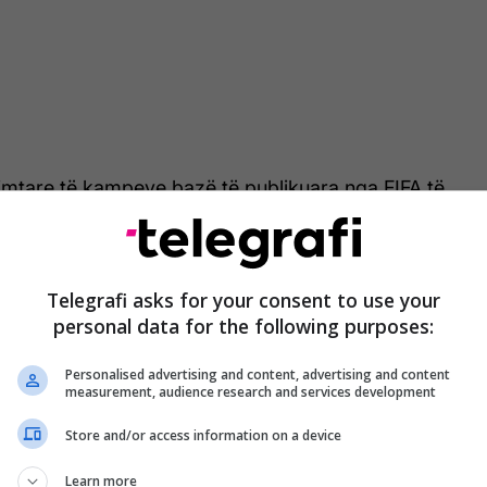
dimtare të kampeve bazë të publikuara nga FIFA të
 është i vendosur në Centro Xoloitzcuintle në Tijuana.
menjëhershme për të ndryshuar vendndodhjet e
s së grupeve, kështu që Irani do të luajë kundër
Telegrafi asks for your consent to use your
ë 15 qershor dhe Belgjikës më 21 qershor në Los
personal data for the following purposes:
 G, përpara se të luajë kundër Egjiptit në Seattle
Personalised advertising and content, advertising and content
measurement, audience research and services development
ës me kufirin SHBA-Meksikë, përballë San Diegos,
Store and/or access information on a device
të lehtë për ekipin kombëtar hyrjen në SHBA kur
 ndeshje.
Learn more