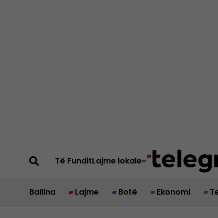
Të Fundit
Lajme lokale
Ballina
Lajme
Botë
Ekonomi
T