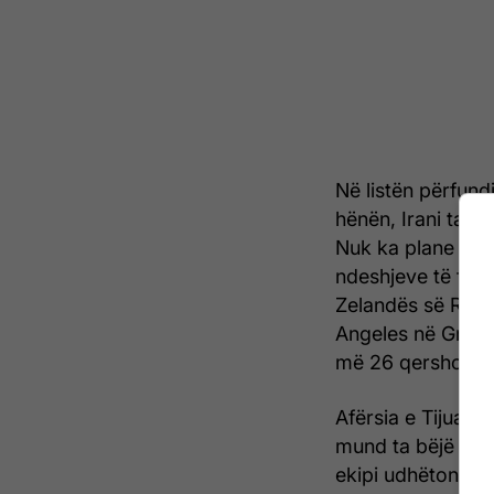
Në listën përfun
hënën, Irani tani
Nuk ka plane të 
ndeshjeve të fazë
Zelandës së Re m
Angeles në Grupin
më 26 qershor.
Afërsia e Tijuan
mund ta bëjë më 
ekipi udhëton për