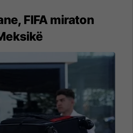
kane, FIFA miraton
 Meksikë