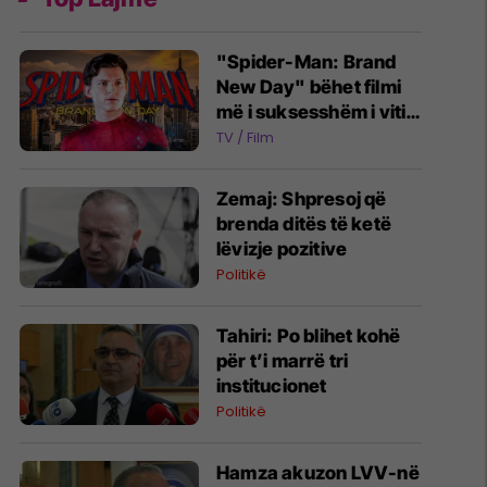
"Spider-Man: Brand
New Day" bëhet filmi
më i suksesshëm i vitit
2026 - kalon 1 miliard
TV / Film
euro fitime
Zemaj: Shpresoj që
brenda ditës të ketë
lëvizje pozitive
Politikë
Tahiri: Po blihet kohë
për t’i marrë tri
institucionet
Politikë
Hamza akuzon LVV-në