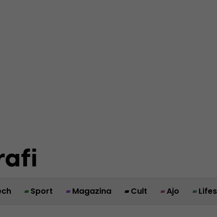
ech
Sport
Magazina
Cult
Ajo
Life