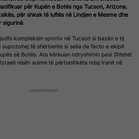
lanifikuar për Kupën e Botës nga Tucson, Arizona,
sikës, për shkak të luftës në Lindjen e Mesme dhe
 sigurinë.
zgjodhi kompleksin sportiv në Tucson si bazën e tij
ili supozohej të shërbente si selia de facto e ekipit
upës së Botës. Ata kërkuan ndryshimin pasi Shtetet
zraeli nisën sulme të përbashkëta ndaj Iranit në