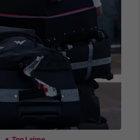
Top Lajme