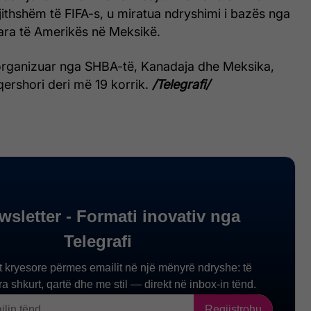
jithshëm të FIFA-s, u miratua ndryshimi i bazës nga
ara të Amerikës në Meksikë.
organizuar nga SHBA-të, Kanadaja dhe Meksika,
 qershori deri më 19 korrik.
/Telegrafi/