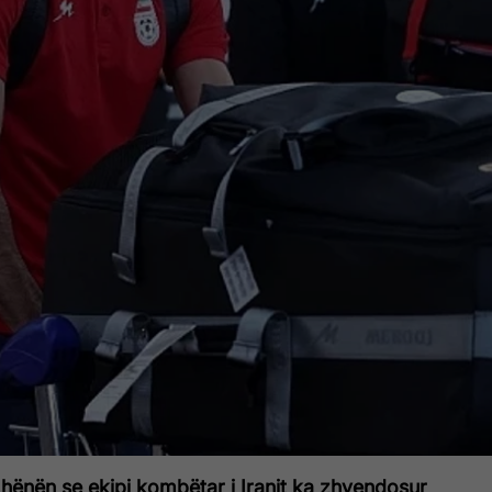
 hënën se ekipi kombëtar i Iranit ka zhvendosur