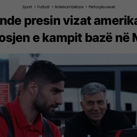
Sport
>
Futboll
>
Ndërkombëtare
>
Përfaqësueset
 ende presin vizat ameri
sjen e kampit bazë në