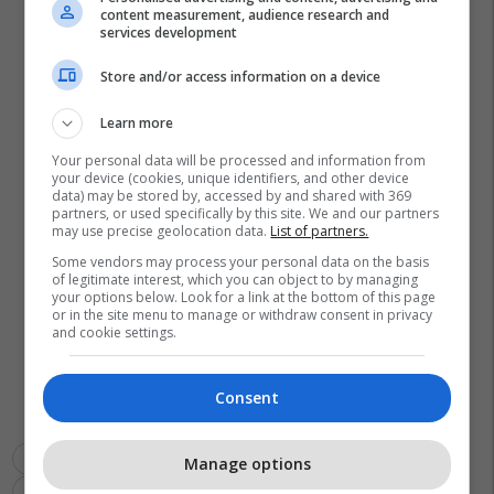
content measurement, audience research and
services development
Store and/or access information on a device
Learn more
Your personal data will be processed and information from
your device (cookies, unique identifiers, and other device
data) may be stored by, accessed by and shared with 369
partners, or used specifically by this site. We and our partners
may use precise geolocation data.
List of partners.
Some vendors may process your personal data on the basis
of legitimate interest, which you can object to by managing
your options below. Look for a link at the bottom of this page
or in the site menu to manage or withdraw consent in privacy
and cookie settings.
Consent
Serie A
Sampdoria
Napoli
Transferimet
Manage options
Fernando Llorente
Juventus