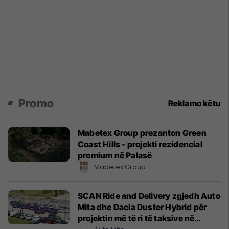
Promo
Reklamo këtu
Mabetex Group prezanton Green
Coast Hills - projekti rezidencial
premium në Palasë
Mabetex Group
SCAN Ride and Delivery zgjedh Auto
Mita dhe Dacia Duster Hybrid për
projektin më të ri të taksive në