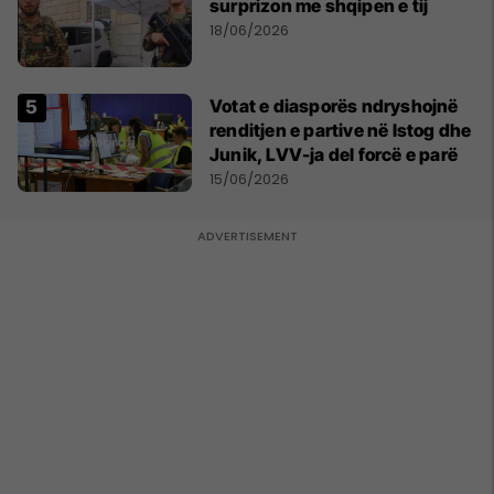
surprizon me shqipen e tij
18/06/2026
Votat e diasporës ndryshojnë
renditjen e partive në Istog dhe
Junik, LVV-ja del forcë e parë
15/06/2026