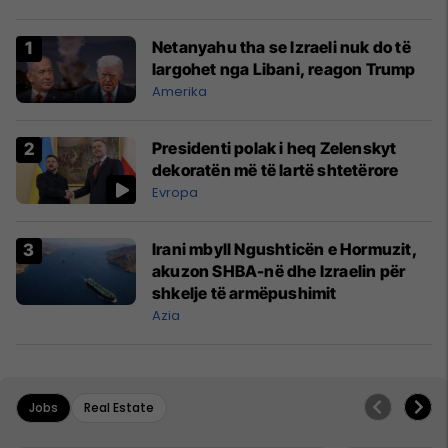
Netanyahu tha se Izraeli nuk do të
largohet nga Libani, reagon Trump
Amerika
Presidenti polak i heq Zelenskyt
dekoratën më të lartë shtetërore
Evropa
Irani mbyll Ngushticën e Hormuzit,
akuzon SHBA-në dhe Izraelin për
shkelje të armëpushimit
Azia
Jobs
Real Estate