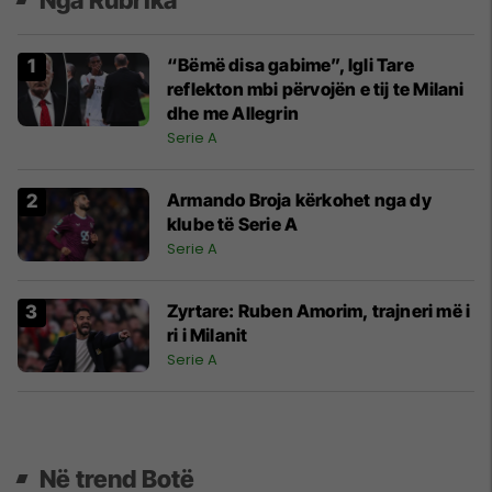
“Bëmë disa gabime”, Igli Tare
reflekton mbi përvojën e tij te Milani
dhe me Allegrin
Serie A
Armando Broja kërkohet nga dy
klube të Serie A
Serie A
Zyrtare: Ruben Amorim, trajneri më i
ri i Milanit
Serie A
Në trend Botë