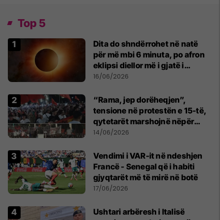
Top 5
Dita do shndërrohet në natë
për më mbi 6 minuta, po afron
eklipsi diellor më i gjatë i
shekullit të 21-të
16/06/2026
“Rama, jep dorëheqjen”,
tensione në protestën e 15-të,
qytetarët marshojnë nëpër
kryeqytet
14/06/2026
Vendimi i VAR-it në ndeshjen
Francë - Senegal që i habiti
gjyqtarët më të mirë në botë
17/06/2026
Ushtari arbëresh i Italisë