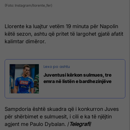
(Foto: Instagram/llorente_fer)
Llorente ka luajtur vetëm 19 minuta për Napolin
këtë sezon, ashtu që pritet të largohet gjatë afatit
kalimtar dimëror.
Juventusi kërkon sulmues, tre
emra në listën e bardhezinjëve
Sampdoria është skuadra që i konkurron Juves
për shërbimet e sulmuesit, i cili e ka të njëjtin
agjent me Paulo Dybalan. /
Telegrafi
/