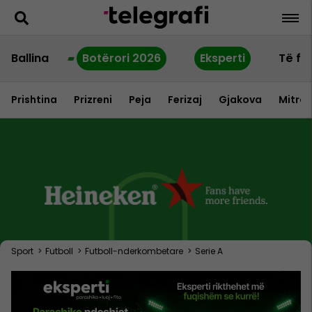
Ballina
Botërori 2026
Eksperti
Të fu
Prishtina
Prizreni
Peja
Ferizaj
Gjakova
Mitrov
Sport
>
Futboll
>
Futboll-nderkombetare
>
Serie A