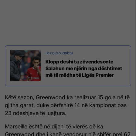
Klopp deshi ta zëvendësonte
Salahun me njërin nga dështimet
më të mëdha të Ligës Premier
Këtë sezon, Greenwood ka realizuar 15 gola në të
gjitha garat, duke përfshirë 14 në kampionat pas
23 ndeshjeve të luajtura.
Marseille është në dijeni të vlerës që ka
Greenwood dhe i kanë vendosur një shifër prej 62