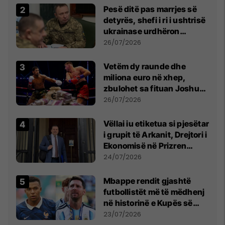
Pesë ditë pas marrjes së
detyrës, shefi i ri i ushtrisë
ukrainase urdhëron
kontroll të madh
26/07/2026
Vetëm dy raunde dhe
miliona euro në xhep,
zbulohet sa fituan Joshua
e Prenga
26/07/2026
Vëllai iu etiketua si pjesëtar
i grupit të Arkanit, Drejtori i
Ekonomisë në Prizren
mohon pretendimet
24/07/2026
Mbappe rendit gjashtë
futbollistët më të mëdhenj
në historinë e Kupës së
Botës, Messi mbetet i dyti
23/07/2026