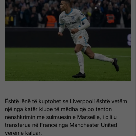
Është lënë të kuptohet se Liverpooli është vetëm
një nga katër klube të mëdha që po tenton
nënshkrimin me sulmuesin e Marseille, i cili u
transferua në Francë nga Manchester United
verën e kaluar.