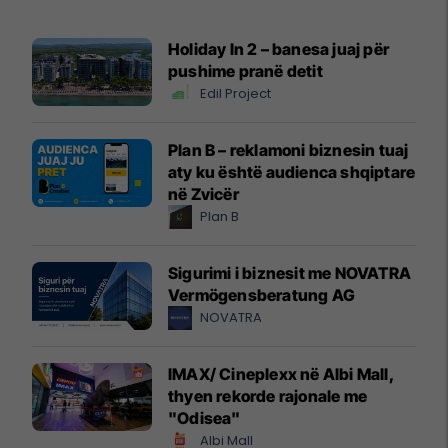
Holiday In 2 – banesa juaj për
pushime pranë detit
Edil Project
Plan B – reklamoni biznesin tuaj
aty ku është audienca shqiptare
në Zvicër
Plan B
Sigurimi i biznesit me NOVATRA
Vermögensberatung AG
NOVATRA
IMAX/ Cineplexx në Albi Mall,
thyen rekorde rajonale me
"Odisea"
Albi Mall