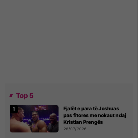
Top 5
Fjalët e para të Joshuas
pas fitores me nokaut ndaj
Kristian Prengës
26/07/2026