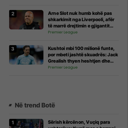
Arne Slot nuk humb kohë pas
shkarkimit nga Liverpooli, afër
të marrë drejtimin e gjigantit
arab
Premier League
Kushtoi mbi 100 milionë funte,
por mbeti jashtë skuadrës: Jack
Grealish thyen heshtjen dhe
shpjegon prapaskenat
Premier League
Në trend Botë
Sërish kërcënon, Vuçiq para