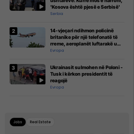
ushtarëve: Kurrë mos e harroni,
'Kosova është pjesë e Serbisë'
Serbia
14-vjeçari ndihmon policinë
britanike për një telefonatë të
rreme, aeroplanët luftarakë u
ngritën në ajër për të
Evropa
interceptuar fluturaken e Qatar
Airways që po shkonte drejt
Ukrainasit sulmohen në Poloni -
Mançesterit
Tusk i kërkon presidentit të
reagojë
Evropa
Jobs
Real Estate