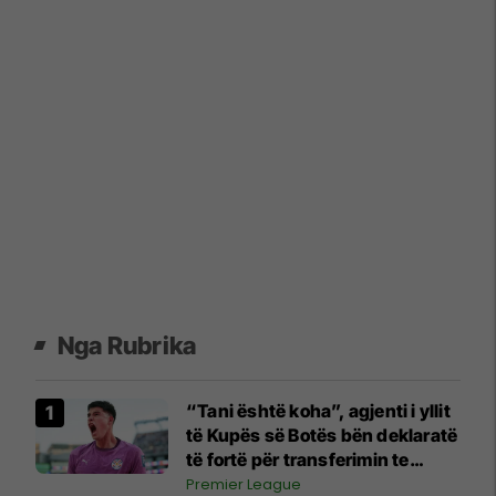
Nga Rubrika
“Tani është koha”, agjenti i yllit
të Kupës së Botës bën deklaratë
të fortë për transferimin te
Manchester United
Premier League