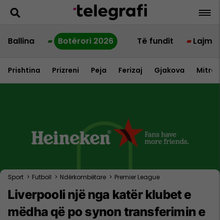
Ballina
Botërori 2026
Të fundit
Lajme
Prishtina
Prizreni
Peja
Ferizaj
Gjakova
Mitrov
Sport
>
Futboll
>
Ndërkombëtare
>
Premier League
Liverpooli një nga katër klubet e
mëdha që po synon transferimin e