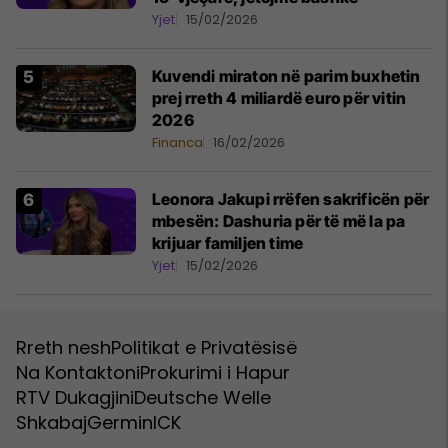
Yjet
15/02/2026
Kuvendi miraton në parim buxhetin
prej rreth 4 miliardë euro për vitin
2026
Financa
16/02/2026
Leonora Jakupi rrëfen sakrificën për
mbesën: Dashuria për të më la pa
krijuar familjen time
Yjet
15/02/2026
Rreth nesh
Politikat e Privatësisë
Na Kontaktoni
Prokurimi i Hapur
RTV Dukagjini
Deutsche Welle
Shkabaj
Germin
ICK