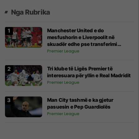
Nga Rubrika
Manchester United e do
mesfushorin e Liverpoolit në
skuadër edhe pse transferimi
mbetet i vështirë
Premier League
Tri klube të Ligës Premier të
interesuara për yllin e Real Madridit
Premier League
Man City tashmë e ka gjetur
pasuesin e Pep Guardiolës
Premier League