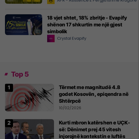
APR - Asistencë E Përgjithshme Rrugore
18 vjet shtet, 18% zbritje - Evapify
shënon 17 shkurtin me një gjest
simbolik
Crystal Evapify
Top 5
Tërmet me magnitudë 4.8
godet Kosovën, epiqendra në
Shtërpcë
10/02/2026
Kurti mbron katërshen e UÇK-
së: Dënimet prej 45 vitesh
injorojnë kontekstin e luftës