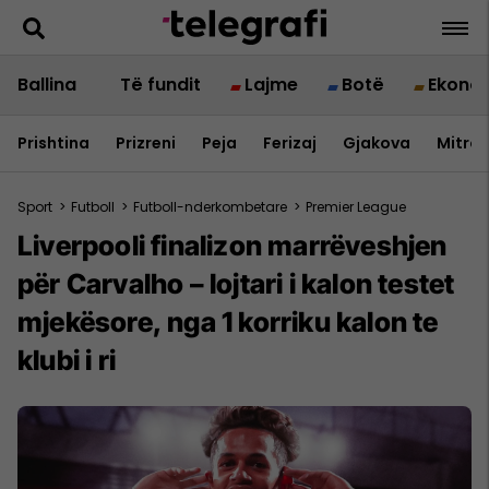
Ballina
Të fundit
Lajme
Botë
Ekono
Prishtina
Prizreni
Peja
Ferizaj
Gjakova
Mitrov
Sport
>
Futboll
>
Futboll-nderkombetare
>
Premier League
Liverpooli finalizon marrëveshjen
për Carvalho – lojtari i kalon testet
mjekësore, nga 1 korriku kalon te
klubi i ri