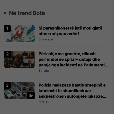
Në trend Botë
Si parashikohet të jetë moti gjatë
stinës së pranverës?
Shkencë
Përleshje me grushte, dikush
përfundoi në spital – detaje dhe
pamje nga incidenti në Parlamentin
e Turqisë
Turqia
Policia malazeze bastis shtëpinë e
kriminelit të shumëkërkuar -
sekuestrohen automjete luksoze
dhe para të gatshme
Mali i Zi