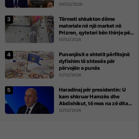
09/02/2026
Tërmeti shkakton dëme
materiale në një market në
Prizren, qytetari bën thirrje për
qetësi dhe solidaritet
10/02/2026
Punonjësit e shtetit përfitojnë
dyfishim të shtesës për
përvojën e punës
12/02/2026
Haradinaj për presidentin: U
kam shkruar Hamzës dhe
Abdixhikut, të mos na zë dita
vendimtare pa plan
12/02/2026