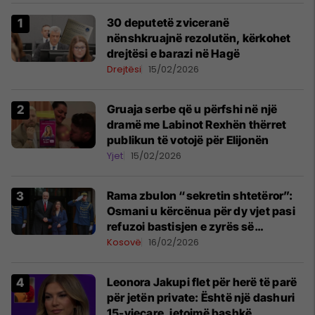
30 deputetë zviceranë
nënshkruajnë rezolutën, kërkohet
drejtësi e barazi në Hagë
Drejtësi
15/02/2026
Gruaja serbe që u përfshi në një
dramë me Labinot Rexhën thërret
publikun të votojë për Elijonën
Yjet
15/02/2026
Rama zbulon “sekretin shtetëror”:
Osmani u kërcënua për dy vjet pasi
refuzoi bastisjen e zyrës së
Presidencës nga Gjykata Speciale
Kosovë
16/02/2026
Leonora Jakupi flet për herë të parë
për jetën private: Është një dashuri
15-vjeçare, jetojmë bashkë