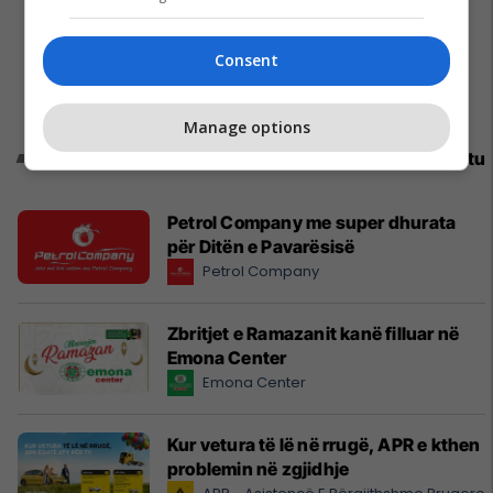
Consent
Manage options
Promo
Reklamo këtu
Petrol Company me super dhurata
për Ditën e Pavarësisë
Petrol Company
Zbritjet e Ramazanit kanë filluar në
Emona Center
Emona Center
Kur vetura të lë në rrugë, APR e kthen
problemin në zgjidhje