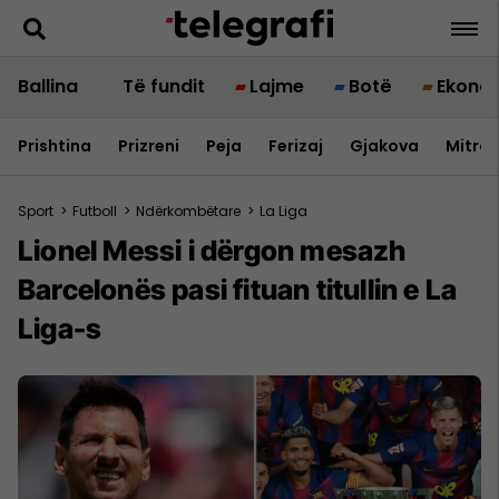
Ballina
Të fundit
Lajme
Botë
Ekono
Prishtina
Prizreni
Peja
Ferizaj
Gjakova
Mitrov
Sport
>
Futboll
>
Ndërkombëtare
>
La Liga
Lionel Messi i dërgon mesazh
Barcelonës pasi fituan titullin e La
Liga-s