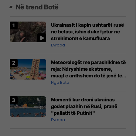
Në trend Botë
Ukrainasit i kapin ushtarët rusë
në befasi, ishin duke fjetur në
strehimoret e kamufluara
Evropa
Meteorologët me parashikime të
reja: Ndryshime ekstreme,
muajt e ardhshëm do të jenë të
pazakontë
Nga Bota
Momenti kur droni ukrainas
godet plazhin në Rusi, pranë
"pallatit të Putinit"
Evropa