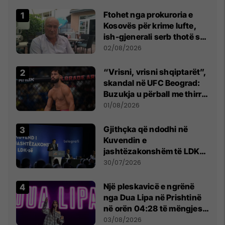
Ftohet nga prokuroria e
Kosovës për krime lufte,
ish-gjenerali serb thotë se
dikush e tradhtoi në
02/08/2026
Beograd
“Vrisni, vrisni shqiptarët”,
skandal në UFC Beograd:
Buzukja u përball me thirrje
anti-shqiptare nga
01/08/2026
tribunat
Gjithçka që ndodhi në
Kuvendin e
jashtëzakonshëm të LDK-
së
30/07/2026
Një pleskavicë e ngrënë
nga Dua Lipa në Prishtinë
në orën 04:28 të mëngjesit
- dhe bota digjitale serbe
03/08/2026