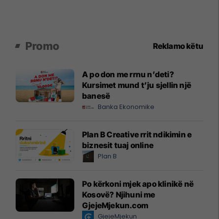
Promo
Reklamo këtu
A po don me rrnu n’deti?
Kursimet mund t’ju sjellin një
banesë
Banka Ekonomike
Plan B Creative rrit ndikimin e
biznesit tuaj online
Plan B
Po kërkoni mjek apo klinikë në
Kosovë? Njihuni me
GjejeMjekun.com
GjejeMjekun