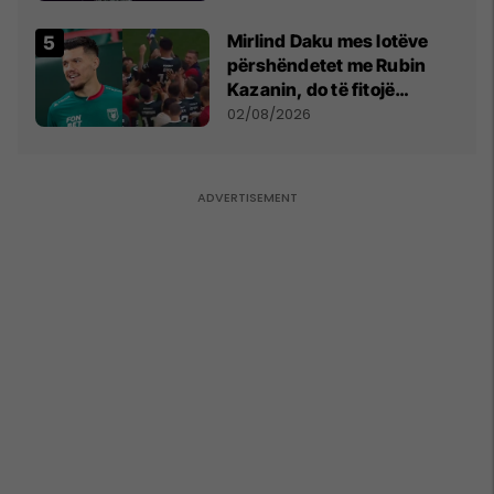
shpall gjendjen e luftës
Mirlind Daku mes lotëve
përshëndetet me Rubin
Kazanin, do të fitojë
miliona te Spartak Moska
02/08/2026