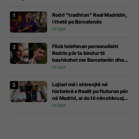
Rodri "tradhton" Real Madridin,
i thotë po Barcelonës
La Liga
Flick telefonon personalisht
Rodrin për ta bindur të
bashkohet me Barcelonën dhe
për t'i shpjeguar projektin e
La Liga
klubit
Lojtari më i shtrenjtë në
historinë e Realit po fluturon për
në Madrid, ai do të nënshkruajë
së shpejti me Los Blancos
La Liga