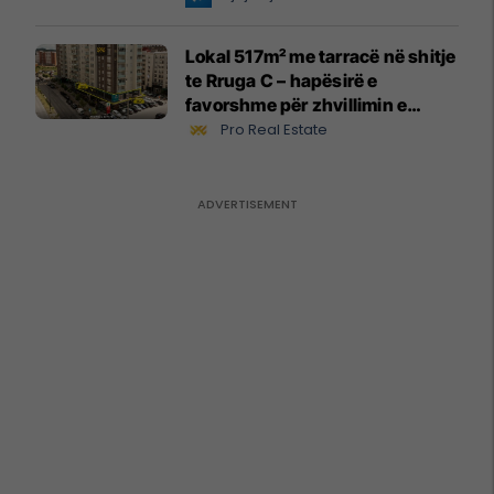
Lokal 517m² me tarracë në shitje
te Rruga C – hapësirë e
favorshme për zhvillimin e
biznesit #15796
Pro Real Estate