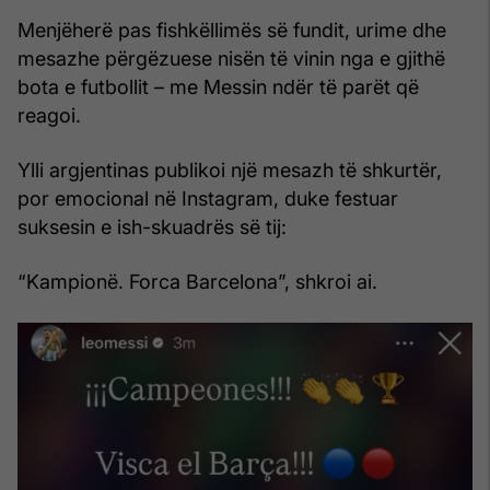
Menjëherë pas fishkëllimës së fundit, urime dhe
mesazhe përgëzuese nisën të vinin nga e gjithë
bota e futbollit – me Messin ndër të parët që
reagoi.
Ylli argjentinas publikoi një mesazh të shkurtër,
por emocional në Instagram, duke festuar
suksesin e ish-skuadrës së tij:
“Kampionë. Forca Barcelona”, shkroi ai.