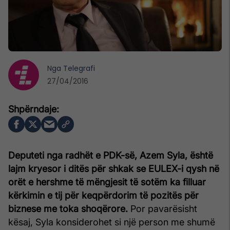
Nga
Telegrafi
27/04/2016
Deputeti nga radhët e PDK-së, Azem Syla, është
lajm kryesor i ditës për shkak se EULEX-i qysh në
orët e hershme të mëngjesit të sotëm ka filluar
kërkimin e tij për keqpërdorim të pozitës për
biznese me toka shoqërore.
Por pavarësisht
kësaj, Syla konsiderohet si një person me shumë