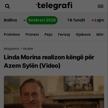
Ballina
Botërori 2026
Të fundit
Lajme
Prishtina
Prizreni
Peja
Ferizaj
Gjakova
Mitrov
Magazina
>
Muzikë
Linda Morina realizon këngë për
Azem Sylën (Video)