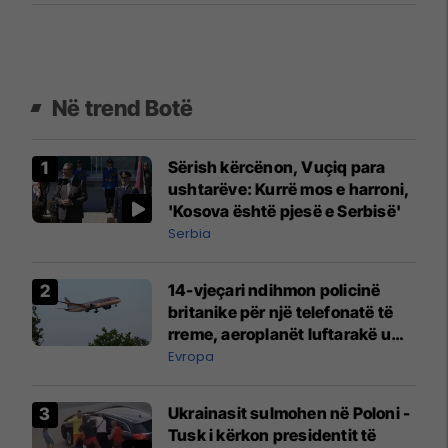
Në trend Botë
Sërish kërcënon, Vuçiq para
ushtarëve: Kurrë mos e harroni,
'Kosova është pjesë e Serbisë'
Serbia
14-vjeçari ndihmon policinë
britanike për një telefonatë të
rreme, aeroplanët luftarakë u
ngritën në ajër për të
Evropa
interceptuar fluturaken e Qatar
Airways që po shkonte drejt
Ukrainasit sulmohen në Poloni -
Mançesterit
Tusk i kërkon presidentit të