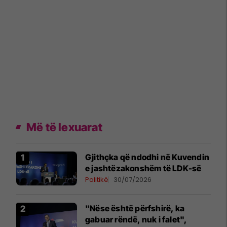
Më të lexuarat
Gjithçka që ndodhi në Kuvendin
e jashtëzakonshëm të LDK-së
Politikë
30/07/2026
"Nëse është përfshirë, ka
gabuar rëndë, nuk i falet",