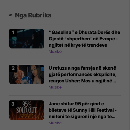
Nga Rubrika
“Gasolina” e Dhurata Dorës dhe
Gjestit ‘shpërthen’ në Evropë -
ngjitet në krye të trendeve
Muzikë
U refuzua nga fansja në skenë
gjatë performancës eksplicite,
reagon Usher: Mos u ngjit në
skenë nëse nuk do të jesh aty
Muzikë
Janë shitur 95 për qind e
biletave të Sunny Hill Festival -
nxitoni të siguroni një nga të
fundit
Muzikë