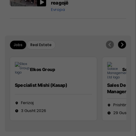
reagojë
Evropa
Jobs
Real Estate
Elkos Group
Solac
Specialist Mishi (Kasap)
Sales Devel
Manager
Ferizaj
Prishtinë
3 Gusht 2026
29 Gusht 2