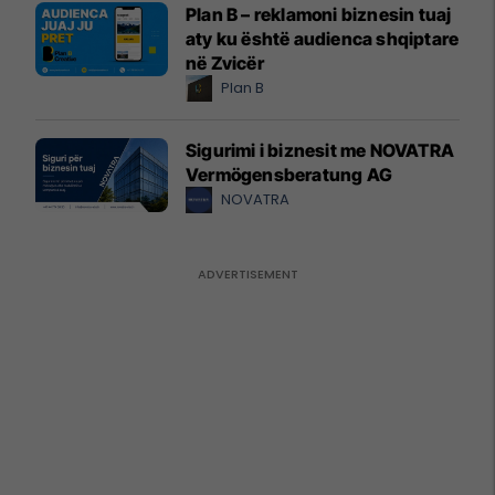
Plan B – reklamoni biznesin tuaj
aty ku është audienca shqiptare
në Zvicër
Plan B
Sigurimi i biznesit me NOVATRA
Vermögensberatung AG
NOVATRA