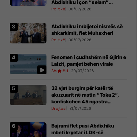
Abdixhiku i çon “selam”
Përparim Ramës
Politikë
30/07/2026
Abdixhiku i mbijetoi nismës së
shkarkimit, flet Muhaxheri
Politikë
30/07/2026
Fenomen i çuditshëm në Gjirin e
Lalzit, pamjet bëhen virale
Shqipëri
29/07/2026
32 vjet burgim për katër të
akuzuarit në rastin “Toka 2”,
konfiskohen 45 ngastra
kadastrale
Drejtësi
31/07/2026
Bajrami flet pasi Abdixhiku
mbeti kryetar i LDK-së