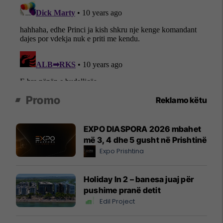
Promo
Reklamo këtu
EXPO DIASPORA 2026 mbahet
më 3, 4 dhe 5 gusht në Prishtinë
Expo Prishtina
Holiday In 2 – banesa juaj për
pushime pranë detit
Edil Project