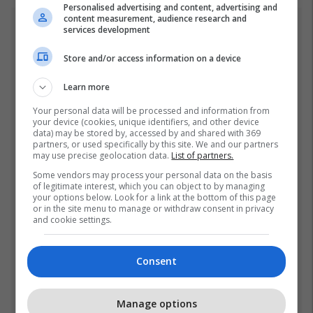
Personalised advertising and content, advertising and
content measurement, audience research and
services development
Top 5
Store and/or access information on a device
Fjalët e para të Joshuas
pas fitores me nokaut ndaj
Learn more
Kristian Prengës
26/07/2026
Your personal data will be processed and information from
your device (cookies, unique identifiers, and other device
data) may be stored by, accessed by and shared with 369
Pesë ditë pas marrjes së
partners, or used specifically by this site. We and our partners
may use precise geolocation data.
List of partners.
detyrës, shefi i ri i ushtrisë
ukrainase urdhëron
Some vendors may process your personal data on the basis
of legitimate interest, which you can object to by managing
kontroll të madh
26/07/2026
your options below. Look for a link at the bottom of this page
or in the site menu to manage or withdraw consent in privacy
and cookie settings.
Vetëm dy raunde dhe
miliona euro në xhep,
zbulohet sa fituan Joshua
Consent
e Prenga
26/07/2026
Vëllai iu etiketua si pjesëtar
Manage options