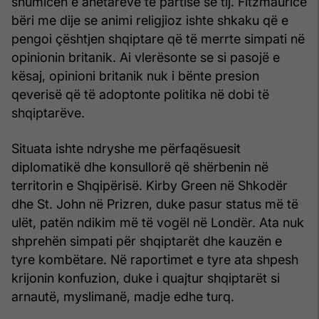
shumicën e anëtarëve të partisë së tij. Fitzmaurice
bëri me dije se animi religjioz ishte shkaku që e
pengoi çështjen shqiptare që të merrte simpati në
opinionin britanik. Ai vlerësonte se si pasojë e
kësaj, opinioni britanik nuk i bënte presion
qeverisë që të adoptonte politika në dobi të
shqiptarëve.
Situata ishte ndryshe me përfaqësuesit
diplomatikë dhe konsullorë që shërbenin në
territorin e Shqipërisë. Kirby Green në Shkodër
dhe St. John në Prizren, duke pasur status më të
ulët, patën ndikim më të vogël në Londër. Ata nuk
shprehën simpati për shqiptarët dhe kauzën e
tyre kombëtare. Në raportimet e tyre ata shpesh
krijonin konfuzion, duke i quajtur shqiptarët si
arnautë, myslimanë, madje edhe turq.