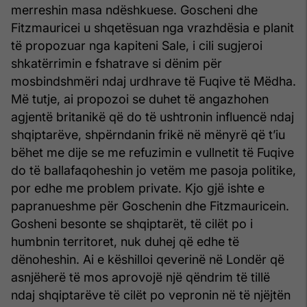
merreshin masa ndëshkuese. Goscheni dhe
Fitzmauricei u shqetësuan nga vrazhdësia e planit
të propozuar nga kapiteni Sale, i cili sugjeroi
shkatërrimin e fshatrave si dënim për
mosbindshmëri ndaj urdhrave të Fuqive të Mëdha.
Më tutje, ai propozoi se duhet të angazhohen
agjentë britanikë që do të ushtronin influencë ndaj
shqiptarëve, shpërndanin frikë në mënyrë që t’iu
bëhet me dije se me refuzimin e vullnetit të Fuqive
do të ballafaqoheshin jo vetëm me pasoja politike,
por edhe me problem private. Kjo gjë ishte e
papranueshme për Goschenin dhe Fitzmauricein.
Gosheni besonte se shqiptarët, të cilët po i
humbnin territoret, nuk duhej që edhe të
dënoheshin. Ai e këshilloi qeverinë në Londër që
asnjëherë të mos aprovojë një qëndrim të tillë
ndaj shqiptarëve të cilët po vepronin në të njëjtën