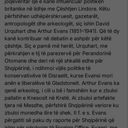
joqeveritar që e kanë influencuar politikën
britanike në lidhje me Çështjen Lindore. Këtu
përfshihen udhëpërshkruesit, gazetarët,
antropologët dhe arkeologët, siç ishin David
Urquhart dhe Arthur Evans (1851–1941). Që të dy
kanë kontribuar në debatin e ashpër për këtë
çështje. Siç e pamë më herët, Urquhart, me
përkrahjen e tij të parezervë për Perandorinë
Otomane dhe deri në një shkallë edhe për
Shqipërinë, i ndihmoi vijës politike të
konservativëve të Disraelit, kurse Evansi mori
anën e liberalëve të Gladstoneit. Arthur Evans ka
qenë arkeolog, i cili u bë i famshëm kur e zbuloi
pallatin e Knesosit në Kretë. Ai zbuloi artefakte
tjera në Mesdhe, përfshirë Shqipërinë veriore ku
zbuloi monedha ilire të shek. II f. e s. Evans
përgatiti së paku dy raporte për Shqipërinë që
ishin për përdorim të Foreign Office. Evansi, me