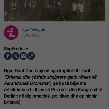
Nga
Telegrafi
10/06/2021
Nga: Daut Dauti (pjesë nga kapitulli II i librit
“Britania dhe çështja shqiptare gjatë rënies së
Perandorisë Otomane”
, që ka të bëjë me
reflektimin e Lidhjes së Prizrenit dhe Kongresit të
Berlinit në diplomacinë, politikën dhe opinionin
britanik)