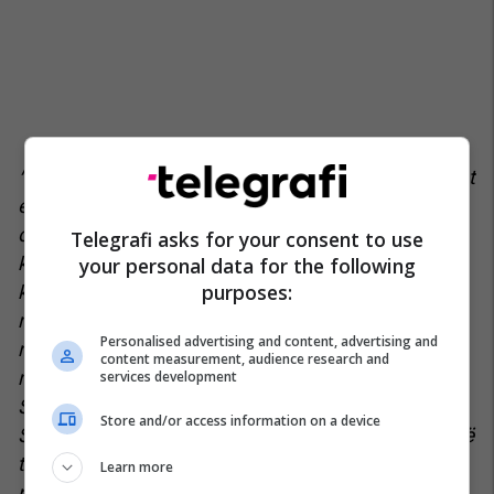
“Më duhet të them se nuk pajtohem me mendimet
e tij [Green], të cilat në mënyrë të përhershme i
drejtohen lëvizjes shqiptare. Në mendimin tim, ai
Telegrafi asks for your consent to use
ka dështuar që t’i njoh tendencat e fuqishme
your personal data for the following
purposes:
kombëtare që janë zhvilluar dhe i ka dhënë vetes
mund të madh për të treguar se Lidhja nuk është
Personalised advertising and content, advertising and
rezultat i sentimentit nacional, por është
content measurement, audience research and
makinacion i thjeshtë i Portës. Sa i përket Lidhjes
services development
Shqiptare, është e vërtetë se klika e pallatit në
Store and/or access information on a device
Stamboll, kohë pas kohe, ka luajtur një lojë shumë
të rrezikshme. Unë, që nga fillimi, kam pasur
Learn more
përshtypje se ndjenja e nacionalitetit shqiptar ka