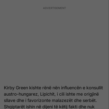
Kirby Green kishte rënë nën influencën e konsullit
austro-hungarez, Lipichit, i cili ishte me origjinë
sllave dhe i favorizonte malazezët dhe serbët.
Shqiptarët ishin në dijeni të këtij fakti dhe nuk