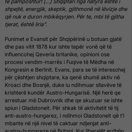
të pamposhtur! […] Shqiptari nga natyra është i
shpejtë, energjik, skeptik, gjithmonë në lëvizje dhe
që nuk e duron mbikëqyrjen. Për te, mbi të gjitha
tjerat, është liria”.
Punimet e Evansit për Shqipërinë u botuan gjatë
dhe pas vitit 1878 kur ishte tepër vonë që të
influencohej Qeveria britanike, opinioni ose
procesi vendim-marrës i Fuqive të Mëdha në
Kongresin e Berlinit. Evans, para se të interesohej
për çështjen shqiptare, ka qenë shumë aktiv në
Kroaci dhe Bosnjë, duke iu ndihmuar sllavëve të
krishterë kundër Austro-Hungarisë. Një herë qe
arrestuar më Dubrovnik dhe qe akuzuar se ishte
spiun i Gladstoneit. Për shkak të aktivitetit të tij
anti-austro-hungarez, i ndihmoi Gladstoneit që t’i
mbante në një nivel të caktuar ndjenjat anti-
austro-hungareze në Britani. Kur liberalët erdhën