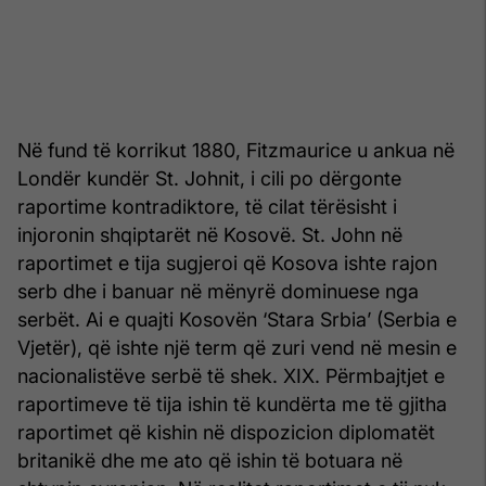
Në fund të korrikut 1880, Fitzmaurice u ankua në
Londër kundër St. Johnit, i cili po dërgonte
raportime kontradiktore, të cilat tërësisht i
injoronin shqiptarët në Kosovë. St. John në
raportimet e tija sugjeroi që Kosova ishte rajon
serb dhe i banuar në mënyrë dominuese nga
serbët. Ai e quajti Kosovën ‘Stara Srbia’ (Serbia e
Vjetër), që ishte një term që zuri vend në mesin e
nacionalistëve serbë të shek. XIX. Përmbajtjet e
raportimeve të tija ishin të kundërta me të gjitha
raportimet që kishin në dispozicion diplomatët
britanikë dhe me ato që ishin të botuara në