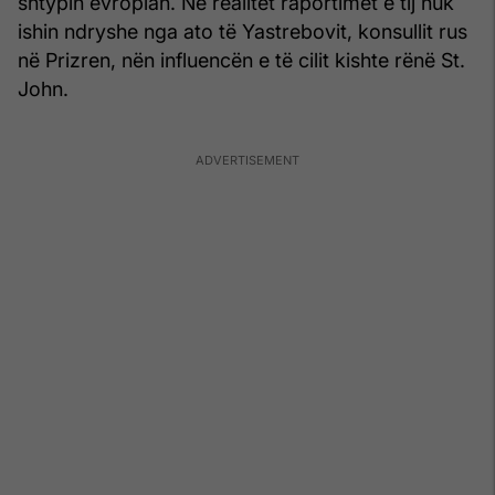
shtypin evropian. Në realitet raportimet e tij nuk
ishin ndryshe nga ato të Yastrebovit, konsullit rus
në Prizren, nën influencën e të cilit kishte rënë St.
John.