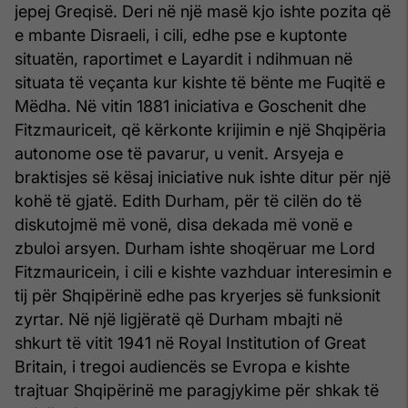
jepej Greqisë. Deri në një masë kjo ishte pozita që
e mbante Disraeli, i cili, edhe pse e kuptonte
situatën, raportimet e Layardit i ndihmuan në
situata të veçanta kur kishte të bënte me Fuqitë e
Mëdha. Në vitin 1881 iniciativa e Goschenit dhe
Fitzmauriceit, që kërkonte krijimin e një Shqipëria
autonome ose të pavarur, u venit. Arsyeja e
braktisjes së kësaj iniciative nuk ishte ditur për një
kohë të gjatë. Edith Durham, për të cilën do të
diskutojmë më vonë, disa dekada më vonë e
zbuloi arsyen. Durham ishte shoqëruar me Lord
Fitzmauricein, i cili e kishte vazhduar interesimin e
tij për Shqipërinë edhe pas kryerjes së funksionit
zyrtar. Në një ligjëratë që Durham mbajti në
shkurt të vitit 1941 në Royal Institution of Great
Britain, i tregoi audiencës se Evropa e kishte
trajtuar Shqipërinë me paragjykime për shkak të