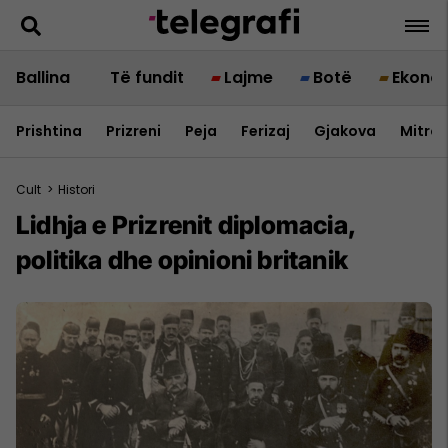
Ballina
Të fundit
Lajme
Botë
Ekono
Prishtina
Prizreni
Peja
Ferizaj
Gjakova
Mitrov
Cult
>
Histori
Lidhja e Prizrenit diplomacia,
politika dhe opinioni britanik