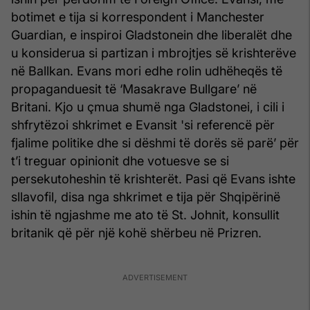
botimet e tija si korrespondent i Manchester
Guardian, e inspiroi Gladstonein dhe liberalët dhe
u konsiderua si partizan i mbrojtjes së krishterëve
në Ballkan. Evans mori edhe rolin udhëheqës të
propaganduesit të ‘Masakrave Bullgare’ në
Britani. Kjo u çmua shumë nga Gladstonei, i cili i
shfrytëzoi shkrimet e Evansit 'si referencë për
fjalime politike dhe si dëshmi të dorës së parë’ për
t’i treguar opinionit dhe votuesve se si
persekutoheshin të krishterët. Pasi që Evans ishte
sllavofil, disa nga shkrimet e tija për Shqipërinë
ishin të ngjashme me ato të St. Johnit, konsullit
britanik që për një kohë shërbeu në Prizren.