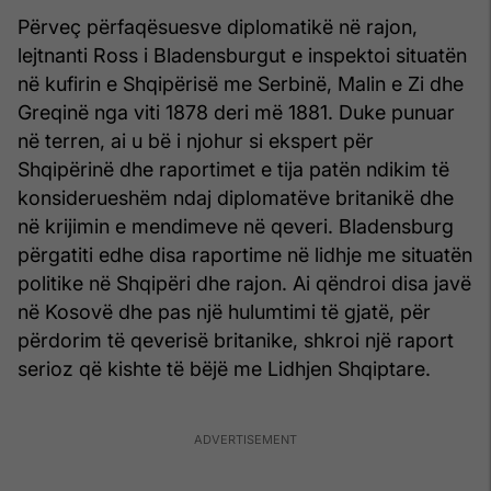
Përveç përfaqësuesve diplomatikë në rajon,
lejtnanti Ross i Bladensburgut e inspektoi situatën
në kufirin e Shqipërisë me Serbinë, Malin e Zi dhe
Greqinë nga viti 1878 deri më 1881. Duke punuar
në terren, ai u bë i njohur si ekspert për
Shqipërinë dhe raportimet e tija patën ndikim të
konsiderueshëm ndaj diplomatëve britanikë dhe
në krijimin e mendimeve në qeveri. Bladensburg
përgatiti edhe disa raportime në lidhje me situatën
politike në Shqipëri dhe rajon. Ai qëndroi disa javë
në Kosovë dhe pas një hulumtimi të gjatë, për
përdorim të qeverisë britanike, shkroi një raport
serioz që kishte të bëjë me Lidhjen Shqiptare.