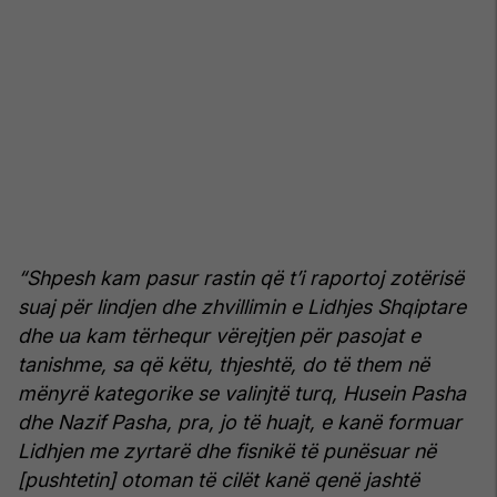
“Shpesh kam pasur rastin që t’i raportoj zotërisë
suaj për lindjen dhe zhvillimin e Lidhjes Shqiptare
dhe ua kam tërhequr vërejtjen për pasojat e
tanishme, sa që këtu, thjeshtë, do të them në
mënyrë kategorike se valinjtë turq, Husein Pasha
dhe Nazif Pasha, pra, jo të huajt, e kanë formuar
Lidhjen me zyrtarë dhe fisnikë të punësuar në
[pushtetin] otoman të cilët kanë qenë jashtë