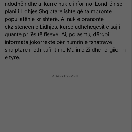
ndodhën dhe ai kurrë nuk e informoi Londrën se
plani i Lidhjes Shqiptare ishte që ta mbronte
popullatën e krishterë. Ai nuk e pranonte
ekzistencën e Lidhjes, kurse udhëheqësit e saj i
quante prijës të fiseve. Ai, po ashtu, dërgoi
informata jokorrekte për numrin e fshatrave
shqiptare rreth kufirit me Malin e Zi dhe religjionin
e tyre.