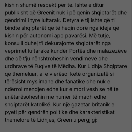
kishin shumë respekt për te. Ishte e ditur
publikisht që Greenit nuk i pëlqenin shqiptarët dhe
qëndrimi i tyre luftarak. Detyra e tij ishte që t’i
bindte shqiptarët që të heqin dorë nga ideja që
kishin për autonomi apo pavarësi. Më tutje,
konsulli duhej t’i dekurajonte shqiptarët nga
veprimet luftarake kundër Portës dhe malazezëve
dhe që t’ju nënshtroheshin vendimeve dhe
urdhrave të Fuqive të Mëdha. Kur Lidhja Shqiptare
qe themeluar, ai e vlerësoi këtë organizatë si
tërësisht myslimane dhe fanatike dhe nuk e
ndërroi mendjen edhe kur e mori vesh se në te
anëtarësoheshin me numër të madh edhe
shqiptarët katolikë. Kur një gazetar britanik e
pyeti për qendrën politike dhe karakteristikat
themelore të Lidhjes, Green u përgjigj: