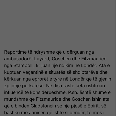
Raportime të ndryshme që u dërguan nga
ambasadorët Layard, Goschen dhe Fitzmaurice
nga Stambolli, krijuan një ndikim në Londër. Ata e
kuptuan veçantinë e situatës së shqiptarëve dhe
kërkuan nga eprorët e tyre në Londër që të gjenin
zgjidhje përkatëse. Në disa raste këta ushtruan
influencë të konsiderueshme. P.sh. është shumë e
mundshme që Fitzmaurice dhe Goschen ishin ata
që e bindën Gladstonein se një pjesë e Epirit, së
bashku me Janinën që ishte si qendër, të mos i