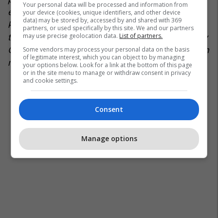
Your personal data will be processed and information from
ekzistuar dhe ky fakt duhet të merret në
your device (cookies, unique identifiers, and other device
data) may be stored by, accessed by and shared with 369
konsiderim si faktor i fuqishëm i krizës së
partners, or used specifically by this site. We and our partners
may use precise geolocation data.
List of partners.
tanishme. Pikëpamja ime dallon nga ajo e z. Kirby
Green dhe sikur fjala [urdhri] të ishte dhënë vetëm
Some vendors may process your personal data on the basis
of legitimate interest, which you can object to by managing
nga Stambolli, gjithçka do të ishte në rregull".
your options below. Look for a link at the bottom of this page
or in the site menu to manage or withdraw consent in privacy
and cookie settings.
Consent
Manage options