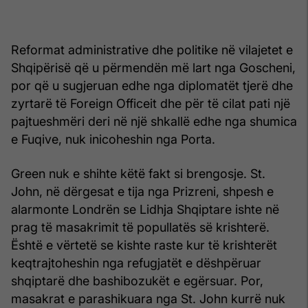
Reformat administrative dhe politike në vilajetet e
Shqipërisë që u përmendën më lart nga Goscheni,
por që u sugjeruan edhe nga diplomatët tjerë dhe
zyrtarë të Foreign Officeit dhe për të cilat pati një
pajtueshmëri deri në një shkallë edhe nga shumica
e Fuqive, nuk inicoheshin nga Porta.
Green nuk e shihte këtë fakt si brengosje. St.
John, në dërgesat e tija nga Prizreni, shpesh e
alarmonte Londrën se Lidhja Shqiptare ishte në
prag të masakrimit të popullatës së krishterë.
Është e vërtetë se kishte raste kur të krishterët
keqtrajtoheshin nga refugjatët e dëshpëruar
shqiptarë dhe bashibozukët e egërsuar. Por,
masakrat e parashikuara nga St. John kurrë nuk