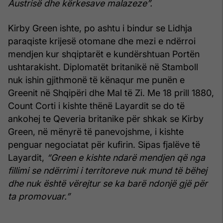
Austrisë dhe kërkesave malazeze”.
Kirby Green ishte, po ashtu i bindur se Lidhja
paraqiste krijesë otomane dhe mezi e ndërroi
mendjen kur shqiptarët e kundërshtuan Portën
ushtarakisht. Diplomatët britanikë në Stamboll
nuk ishin gjithmonë të kënaqur me punën e
Greenit në Shqipëri dhe Mal të Zi. Me 18 prill 1880,
Count Corti i kishte thënë Layardit se do të
ankohej te Qeveria britanike për shkak se Kirby
Green, në mënyrë të panevojshme, i kishte
penguar negociatat për kufirin. Sipas fjalëve të
Layardit,
“Green e kishte ndarë mendjen që nga
fillimi se ndërrimi i territoreve nuk mund të bëhej
dhe nuk është vërejtur se ka barë ndonjë gjë për
ta promovuar.”