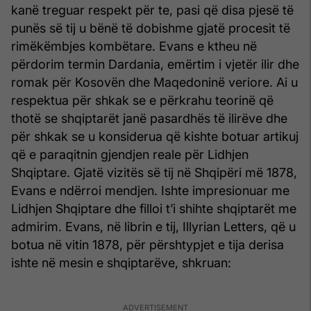
kanë treguar respekt për te, pasi që disa pjesë të
punës së tij u bënë të dobishme gjatë procesit të
rimëkëmbjes kombëtare. Evans e ktheu në
përdorim termin Dardania, emërtim i vjetër ilir dhe
romak për Kosovën dhe Maqedoninë veriore. Ai u
respektua për shkak se e përkrahu teorinë që
thotë se shqiptarët janë pasardhës të ilirëve dhe
për shkak se u konsiderua që kishte botuar artikuj
që e paraqitnin gjendjen reale për Lidhjen
Shqiptare. Gjatë vizitës së tij në Shqipëri më 1878,
Evans e ndërroi mendjen. Ishte impresionuar me
Lidhjen Shqiptare dhe filloi t’i shihte shqiptarët me
admirim. Evans, në librin e tij, Illyrian Letters, që u
botua në vitin 1878, për përshtypjet e tija derisa
ishte në mesin e shqiptarëve, shkruan: