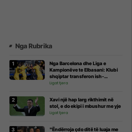
Nga Rubrika
Nga Barcelona dhe Liga e
Kampionëve te Elbasani: Klubi
shqiptar transferon ish-
bashkëlojtarin e Messit
Ligat tjera
Xavi një hap larg rikthimit në
stol, e do ekipi i mbushur me yje
Ligat tjera
"Ëndërroja çdo ditë të luaja me