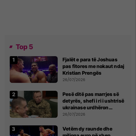
Top 5
Fjalët e para të Joshuas
pas fitores me nokaut ndaj
Kristian Prengës
26/07/2026
Pesë ditë pas marrjes së
detyrës, shefi i ri i ushtrisë
ukrainase urdhëron
kontroll të madh
26/07/2026
Vetëm dy raunde dhe
miliona euro në xhep,