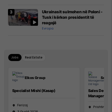
interceptuar fluturaken e Qatar
Airways që po shkonte drejt
Ukrainasit sulmohen në Poloni -
Mançesterit
Tusk i kërkon presidentit të
reagojë
Evropa
Jobs
Real Estate
Elkos Group
Solac
Specialist Mishi (Kasap)
Sales Devel
Manager
Ferizaj
Prishtinë
3 Gusht 2026