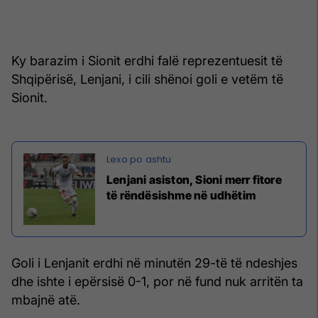
Ky barazim i Sionit erdhi falë reprezentuesit të
Shqipërisë, Lenjani, i cili shënoi goli e vetëm të
Sionit.
Lenjani asiston, Sioni merr fitore
të rëndësishme në udhëtim
Goli i Lenjanit erdhi në minutën 29-të të ndeshjes
dhe ishte i epërsisë 0-1, por në fund nuk arritën ta
mbajnë atë.