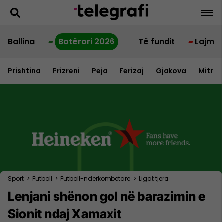
Ballina
Botërori 2026
Të fundit
Lajme
Prishtina
Prizreni
Peja
Ferizaj
Gjakova
Mitrov
Sport
>
Futboll
>
Futboll-nderkombetare
>
Ligat tjera
Lenjani shënon gol në barazimin e
Sionit ndaj Xamaxit