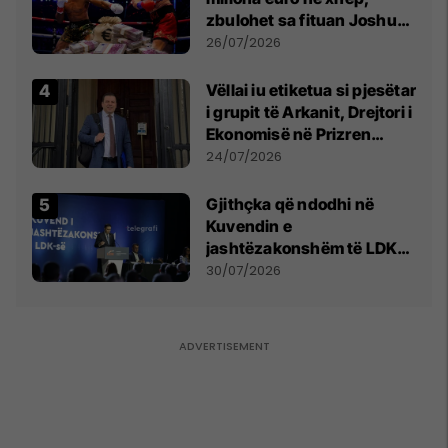
zbulohet sa fituan Joshua
e Prenga
26/07/2026
Vëllai iu etiketua si pjesëtar
i grupit të Arkanit, Drejtori i
Ekonomisë në Prizren
mohon pretendimet
24/07/2026
Gjithçka që ndodhi në
Kuvendin e
jashtëzakonshëm të LDK-
së
30/07/2026