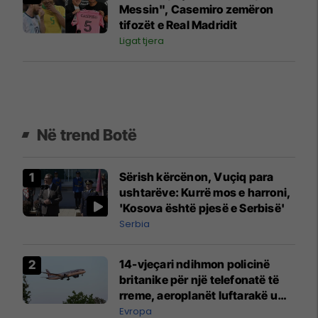
Messin", Casemiro zemëron
tifozët e Real Madridit
Ligat tjera
Në trend Botë
Sërish kërcënon, Vuçiq para
ushtarëve: Kurrë mos e harroni,
'Kosova është pjesë e Serbisë'
Serbia
14-vjeçari ndihmon policinë
britanike për një telefonatë të
rreme, aeroplanët luftarakë u
ngritën në ajër për të
Evropa