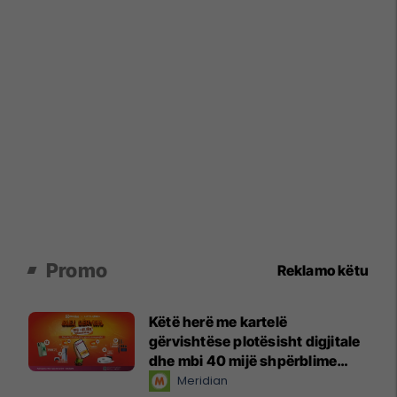
Promo
Reklamo këtu
Këtë herë me kartelë
gërvishtëse plotësisht digjitale
dhe mbi 40 mijë shpërblime
instant!
Meridian