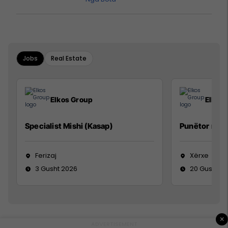
Jobs
Real Estate
Elkos Group
Elkos
Specialist Mishi (Kasap)
Punëtor në 
Ferizaj
Xërxe
3 Gusht 2026
20 Gusht 2
×