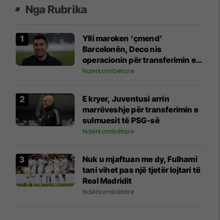
Nga Rubrika
Ylli maroken ‘çmend’
Barcelonën, Deco nis
operacionin për transferimin e
tij
Ndërkombëtare
E kryer, Juventusi arrin
marrëveshje për transferimin e
sulmuesit të PSG-së
Ndërkombëtare
Nuk u mjaftuan me dy, Fulhami
tani vihet pas një tjetër lojtari të
Real Madridit
Ndërkombëtare