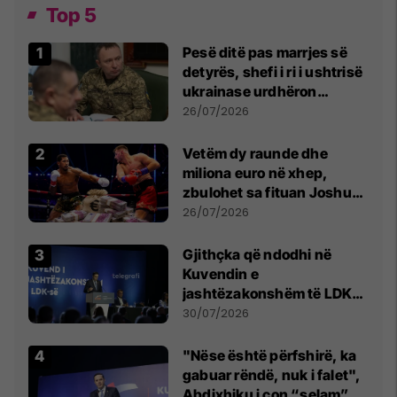
Top 5
Pesë ditë pas marrjes së
detyrës, shefi i ri i ushtrisë
ukrainase urdhëron
kontroll të madh
26/07/2026
Vetëm dy raunde dhe
miliona euro në xhep,
zbulohet sa fituan Joshua
e Prenga
26/07/2026
Gjithçka që ndodhi në
Kuvendin e
jashtëzakonshëm të LDK-
së
30/07/2026
"Nëse është përfshirë, ka
gabuar rëndë, nuk i falet",
Abdixhiku i çon “selam”