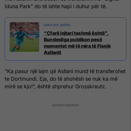
Iduna Park” do të ishte hapi i duhur për të.
“Çfarë lojtari tashmë është”,
Bundesliga publikon pesë
momentet më të mira të Fisnik
Asllanit
“Ka pasur një lajm që Asllani mund të transferohet
te Dortmundi. Eja, do të shohësh se nuk ka më
mirë se kjo!”, është shprehur Grosskreutz.