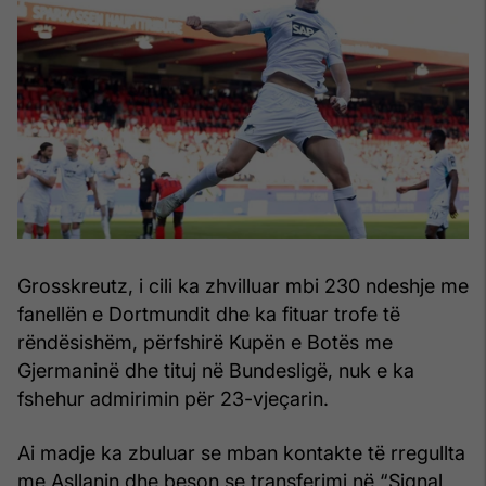
Grosskreutz, i cili ka zhvilluar mbi 230 ndeshje me
fanellën e Dortmundit dhe ka fituar trofe të
rëndësishëm, përfshirë Kupën e Botës me
Gjermaninë dhe tituj në Bundesligë, nuk e ka
fshehur admirimin për 23-vjeçarin.
Ai madje ka zbuluar se mban kontakte të rregullta
me Asllanin dhe beson se transferimi në “Signal