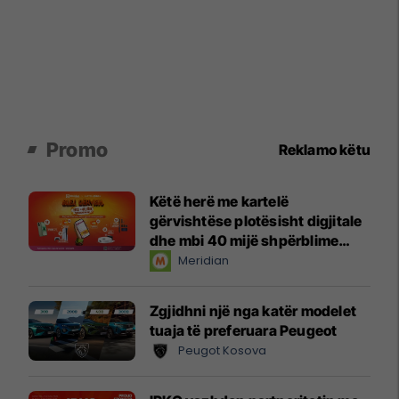
Promo
Reklamo këtu
Këtë herë me kartelë
gërvishtëse plotësisht digjitale
dhe mbi 40 mijë shpërblime
instant!
Meridian
Zgjidhni një nga katër modelet
tuaja të preferuara Peugeot
Peugot Kosova