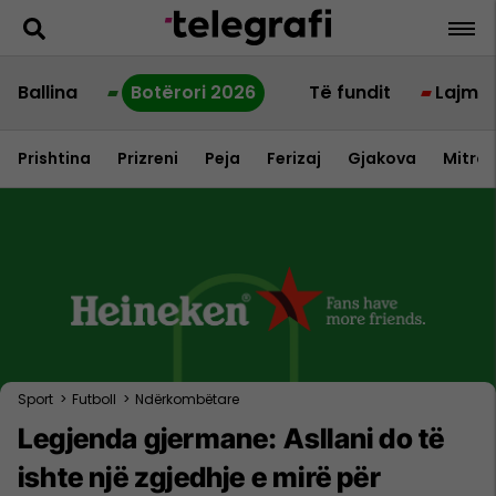
Ballina
Botërori 2026
Të fundit
Lajme
Prishtina
Prizreni
Peja
Ferizaj
Gjakova
Mitrov
Sport
>
Futboll
>
Ndërkombëtare
Legjenda gjermane: Asllani do të
ishte një zgjedhje e mirë për