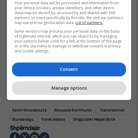
Your personal data will be processed and information from
your device (cookies, unique identifiers, and other device
data) may be stored by, accessed by and shared with 369
partners, or used specifically by this site. We and our partners
may use precise geolocation data.
List of partners.
Some vendors may process your personal data on the basis
of legitimate interest, which you can object to by managing
your options below. Look for a link at the bottom of this page
or in the site menu to manage or withdraw consent in privacy
and cookie settings.
Consent
Manage options
Kevin Grosskreutz
Borussia Dortmund
Transferimet
Bundesliga
Fisnik Asllani
Shqiptarët Nëpër Botë