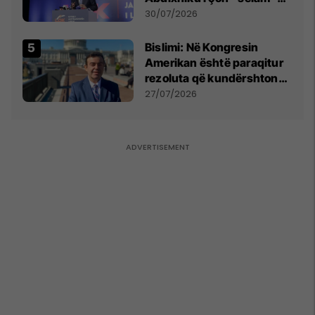
Përparim Ramës
30/07/2026
Bislimi: Në Kongresin
Amerikan është paraqitur
rezoluta që kundërshton
mbajtjen e Asamblesë
27/07/2026
Parlamentare të OSBE-së
në Beograd