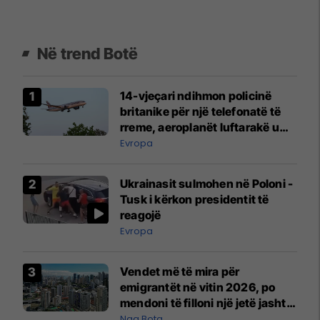
Në trend Botë
14-vjeçari ndihmon policinë
britanike për një telefonatë të
rreme, aeroplanët luftarakë u
ngritën në ajër për të
Evropa
interceptuar fluturaken e Qatar
Airways që po shkonte drejt
Ukrainasit sulmohen në Poloni -
Mançesterit
Tusk i kërkon presidentit të
reagojë
Evropa
Vendet më të mira për
emigrantët në vitin 2026, po
mendoni të filloni një jetë jashtë
vendit?
Nga Bota