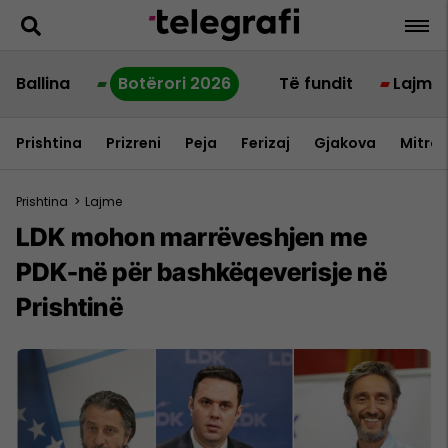
Ballina
Botërori 2026
Të fundit
Lajme
Prishtina
Prizreni
Peja
Ferizaj
Gjakova
Mitrov
Prishtina
>
Lajme
LDK mohon marrëveshjen me
PDK-në për bashkëqeverisje në
Prishtinë