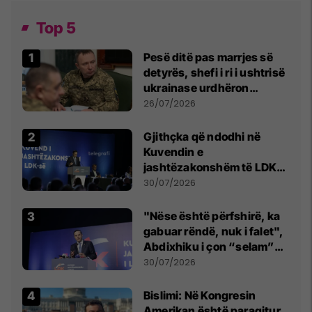
Top 5
Pesë ditë pas marrjes së
detyrës, shefi i ri i ushtrisë
ukrainase urdhëron
kontroll të madh
26/07/2026
Gjithçka që ndodhi në
Kuvendin e
jashtëzakonshëm të LDK-
së
30/07/2026
"Nëse është përfshirë, ka
gabuar rëndë, nuk i falet",
Abdixhiku i çon “selam”
Përparim Ramës
30/07/2026
Bislimi: Në Kongresin
Amerikan është paraqitur