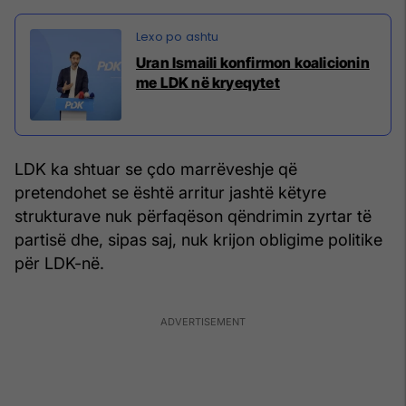
Uran Ismaili konfirmon koalicionin
me LDK në kryeqytet
LDK ka shtuar se çdo marrëveshje që
pretendohet se është arritur jashtë këtyre
strukturave nuk përfaqëson qëndrimin zyrtar të
partisë dhe, sipas saj, nuk krijon obligime politike
për LDK-në.