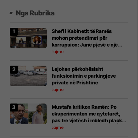
Nga Rubrika
Shefi i Kabinetit të Ramës
mohon pretendimet për
korrupsion: Janë pjesë e një
fushate denigruese
Lajme
Lejohen përkohësisht
funksionimin e parkingjeve
private në Prishtinë
Lajme
Mustafa kritikon Ramën: Po
eksperimenton me qytetarët,
pas tre vjetësh i mbledh plaçkat
për Londër
Lajme