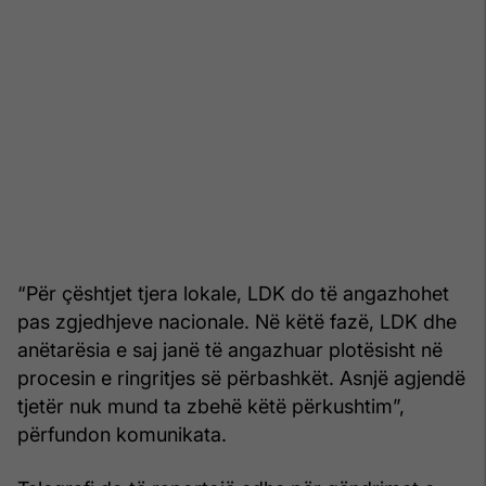
“Për çështjet tjera lokale, LDK do të angazhohet
pas zgjedhjeve nacionale. Në këtë fazë, LDK dhe
anëtarësia e saj janë të angazhuar plotësisht në
procesin e ringritjes së përbashkët. Asnjë agjendë
tjetër nuk mund ta zbehë këtë përkushtim”,
përfundon komunikata.