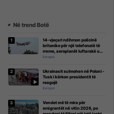
Në trend Botë
14-vjeçari ndihmon policinë
britanike për një telefonatë të
rreme, aeroplanët luftarakë u
ngritën në ajër për të
Evropa
interceptuar fluturaken e Qatar
Airways që po shkonte drejt
Ukrainasit sulmohen në Poloni -
Mançesterit
Tusk i kërkon presidentit të
reagojë
Evropa
Vendet më të mira për
emigrantët në vitin 2026, po
mendoni të filloni një jetë jashtë