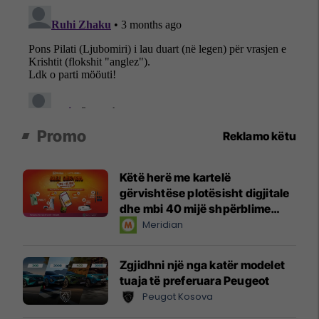
Promo
Reklamo këtu
Këtë herë me kartelë
gërvishtëse plotësisht digjitale
dhe mbi 40 mijë shpërblime
instant!
Meridian
Zgjidhni një nga katër modelet
tuaja të preferuara Peugeot
Peugot Kosova