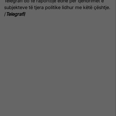
Telegrafi do të raportojë edhe për qëndrimet e
subjekteve të tjera politike lidhur me këtë çështje.
/
Telegrafi
/