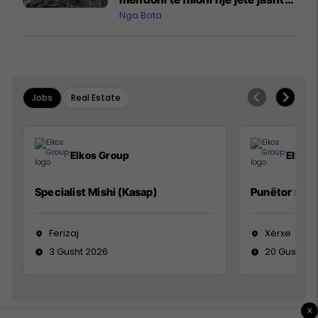
vendit?
Nga Bota
Jobs
Real Estate
Elkos Group
Elkos
Specialist Mishi (Kasap)
Punëtor në 
Ferizaj
Xërxe
3 Gusht 2026
20 Gusht 2
×