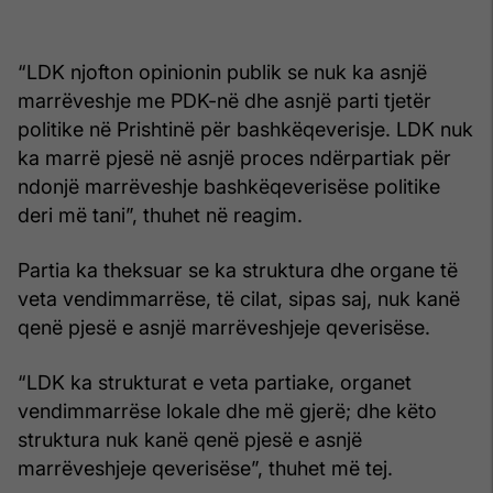
“LDK njofton opinionin publik se nuk ka asnjë
marrëveshje me PDK-në dhe asnjë parti tjetër
politike në Prishtinë për bashkëqeverisje. LDK nuk
ka marrë pjesë në asnjë proces ndërpartiak për
ndonjë marrëveshje bashkëqeverisëse politike
deri më tani”, thuhet në reagim.
Partia ka theksuar se ka struktura dhe organe të
veta vendimmarrëse, të cilat, sipas saj, nuk kanë
qenë pjesë e asnjë marrëveshjeje qeverisëse.
“LDK ka strukturat e veta partiake, organet
vendimmarrëse lokale dhe më gjerë; dhe këto
struktura nuk kanë qenë pjesë e asnjë
marrëveshjeje qeverisëse”, thuhet më tej.