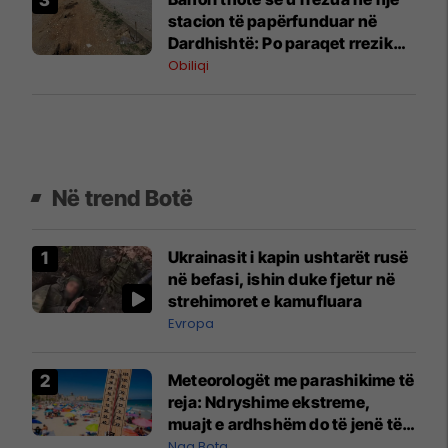
stacion të papërfunduar në
Dardhishtë: Po paraqet rrezik
për kalimtarët
Obiliqi
Në trend Botë
Ukrainasit i kapin ushtarët rusë
në befasi, ishin duke fjetur në
strehimoret e kamufluara
Evropa
Meteorologët me parashikime të
reja: Ndryshime ekstreme,
muajt e ardhshëm do të jenë të
pazakontë
Nga Bota