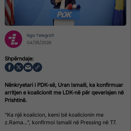
Nga
Telegrafi
04/05/2026
Nënkryetari i PDK-së, Uran Ismaili, ka konfirmuar
arritjen e koalicionit me LDK-në për qeverisjen në
Prishtinë.
“Ka një koalicion, kemi bë koalicionin me
z.Rama…”, konfirmoi Ismaili në Pressing në T7.