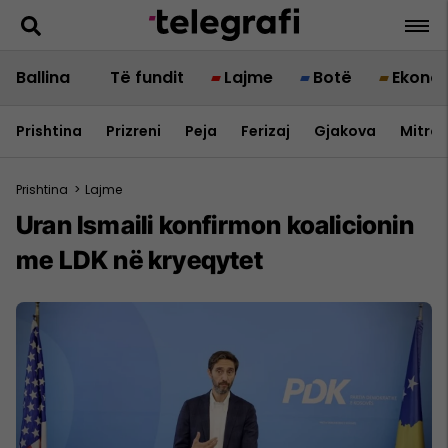
Ballina
Të fundit
Lajme
Botë
Ekono
Prishtina
Prizreni
Peja
Ferizaj
Gjakova
Mitrov
Prishtina
>
Lajme
Uran Ismaili konfirmon koalicionin
me LDK në kryeqytet