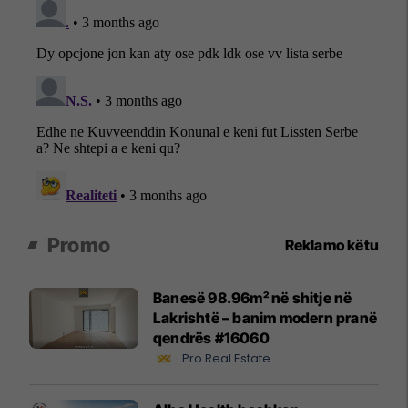
Promo
Reklamo këtu
Banesë 98.96m² në shitje në
Lakrishtë – banim modern pranë
qendrës #16060
Pro Real Estate