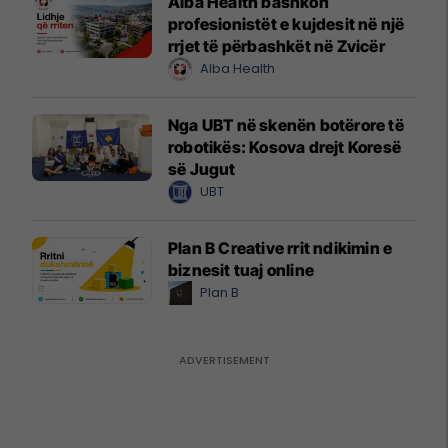
Alba Health bashkon
profesionistët e kujdesit në një
rrjet të përbashkët në Zvicër
Alba Health
Nga UBT në skenën botërore të
robotikës: Kosova drejt Koresë
së Jugut
UBT
Plan B Creative rrit ndikimin e
biznesit tuaj online
Plan B