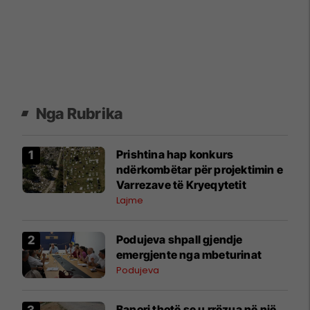
Nga Rubrika
Prishtina hap konkurs
ndërkombëtar për projektimin e
Varrezave të Kryeqytetit
Lajme
Podujeva shpall gjendje
emergjente nga mbeturinat
Podujeva
Banori thotë se u rrëzua në një