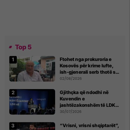
Top 5
Ftohet nga prokuroria e
Kosovës për krime lufte,
ish-gjenerali serb thotë se
dikush e tradhtoi në
02/08/2026
Beograd
Gjithçka që ndodhi në
Kuvendin e
jashtëzakonshëm të LDK-
së
30/07/2026
“Vrisni, vrisni shqiptarët”,