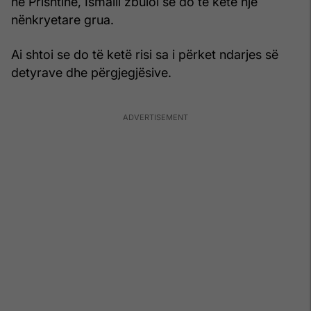
në Prishtinë, Ismaili zbuloi se do të ketë një
nënkryetare grua.
Ai shtoi se do të ketë risi sa i përket ndarjes së
detyrave dhe përgjegjësive.