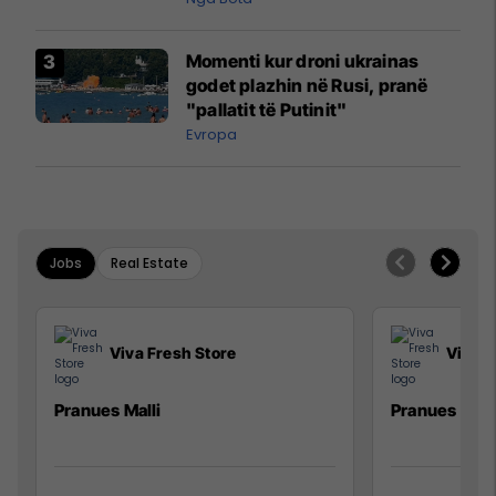
Momenti kur droni ukrainas
godet plazhin në Rusi, pranë
"pallatit të Putinit"
Evropa
Jobs
Real Estate
Viva Fresh Store
Viva F
Pranues Malli
Pranues mall