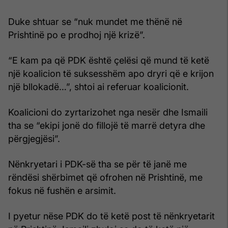
Duke shtuar se “nuk mundet me thënë në
Prishtinë po e prodhoj një krizë”.
“E kam pa që PDK është çelësi që mund të ketë
një koalicion të suksesshëm apo dryri që e krijon
një bllokadë…”, shtoi ai referuar koalicionit.
Koalicioni do zyrtarizohet nga nesër dhe Ismaili
tha se “ekipi jonë do fillojë të marrë detyra dhe
përgjegjësi”.
Nënkryetari i PDK-së
tha se për të janë me
rëndësi shërbimet që ofrohen në Prishtinë, me
fokus në fushën e arsimit.
I pyetur nëse PDK do të ketë post të nënkryetarit