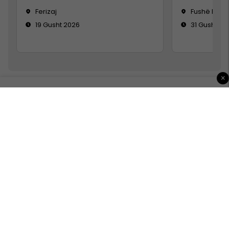
Ferizaj
Fushë Koso
19 Gusht 2026
31 Gusht 20
×