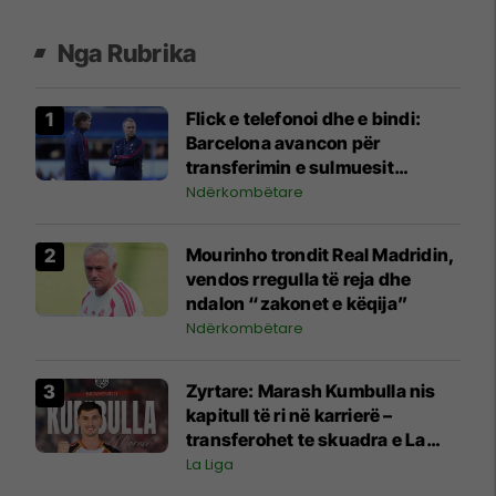
Nga Rubrika
Flick e telefonoi dhe e bindi:
Barcelona avancon për
transferimin e sulmuesit
gjeorgjian
Ndërkombëtare
Mourinho trondit Real Madridin,
vendos rregulla të reja dhe
ndalon “zakonet e këqija”
Ndërkombëtare
Zyrtare: Marash Kumbulla nis
kapitull të ri në karrierë –
transferohet te skuadra e La
Ligas
La Liga