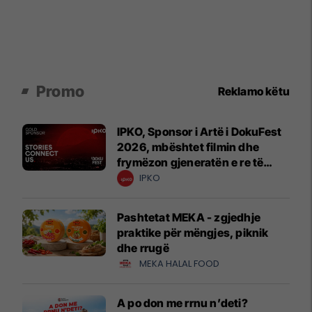
Promo
Reklamo këtu
IPKO, Sponsor i Artë i DokuFest
2026, mbështet filmin dhe
frymëzon gjeneratën e re të
krijuesve
IPKO
Pashtetat MEKA - zgjedhje
praktike për mëngjes, piknik
dhe rrugë
MEKA HALAL FOOD
A po don me rrnu n’deti?