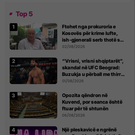
Top 5
Ftohet nga prokuroria e
Kosovës për krime lufte,
ish-gjenerali serb thotë se
dikush e tradhtoi në
02/08/2026
Beograd
“Vrisni, vrisni shqiptarët”,
skandal në UFC Beograd:
Buzukja u përball me thirrje
anti-shqiptare nga
01/08/2026
tribunat
Opozita qëndron në
Kuvend, por seanca është
ftuar për të shtunën
06/08/2026
Një pleskavicë e ngrënë