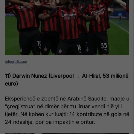
telegrafi.com
11) Darwin Nunez (Liverpool → Al-Hilal, 53
milionë
euro
)
Eksperiencë e zbehtë në Arabinë Saudite, madje u
“çregjistrua” në dimër për t’u liruar vendi një ylli
tjetër. Në kohën kur luajti: 14 kontribute në gola në
24 ndeshje, por pa impaktin e pritur.