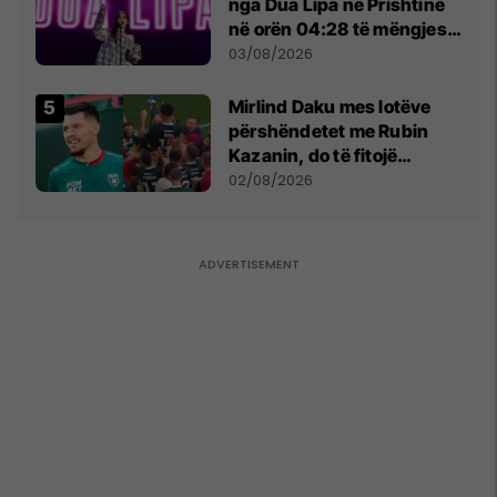
nga Dua Lipa në Prishtinë
në orën 04:28 të mëngjesit
- dhe bota digjitale serbe
03/08/2026
shpall gjendjen e luftës
Mirlind Daku mes lotëve
përshëndetet me Rubin
Kazanin, do të fitojë
miliona te Spartak Moska
02/08/2026