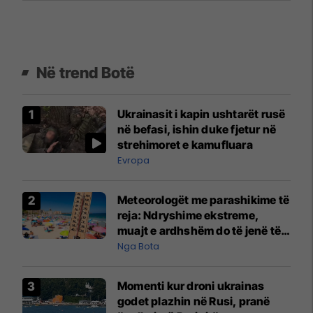
Në trend Botë
Ukrainasit i kapin ushtarët rusë
në befasi, ishin duke fjetur në
strehimoret e kamufluara
Evropa
Meteorologët me parashikime të
reja: Ndryshime ekstreme,
muajt e ardhshëm do të jenë të
pazakontë
Nga Bota
Momenti kur droni ukrainas
godet plazhin në Rusi, pranë