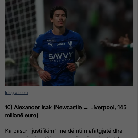
telegrafi.com
10) Alexander Isak (Newcastle → Liverpool, 145
milionë euro
)
Ka pasur “justifikim” me dëmtim afatgjatë dhe