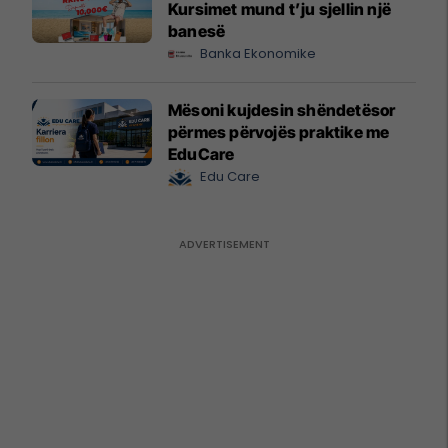
Kursimet mund t’ju sjellin një
banesë
Banka Ekonomike
Mësoni kujdesin shëndetësor
përmes përvojës praktike me
EduCare
Edu Care