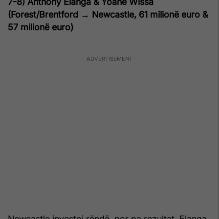
7-8) Anthony Elanga & Yoane Wissa
(Forest/Brentford → Newcastle, 61
milionë euro
&
57
milionë euro
)
Newcastle investoi rëndë, por pa rezultat. Elanga