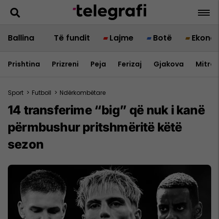
Ballina
Të fundit
Lajme
Botë
Ekono
Prishtina
Prizreni
Peja
Ferizaj
Gjakova
Mitrov
Sport
>
Futboll
>
Ndërkombëtare
14 transferime “big” që nuk i kanë
përmbushur pritshmëritë këtë
sezon