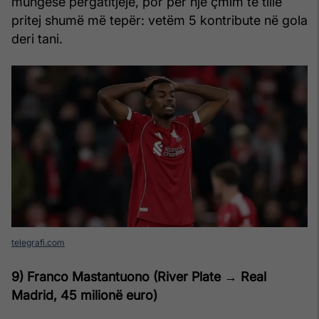
mungesë përgatitjeje, por për një çmim të tillë
pritej shumë më tepër: vetëm 5 kontribute në gola
deri tani.
telegrafi.com
9) Franco Mastantuono (River Plate → Real
Madrid, 45
milionë euro
)