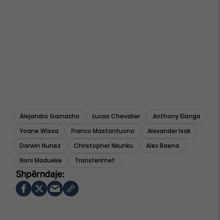
Alejandro Garnacho
Lucas Chevalier
Anthony Elanga
Yoane Wissa
Franco Mastantuono
Alexander Isak
Darwin Nunez
Christopher Nkunku
Alex Baena
Noni Madueke
Transferimet