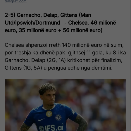
telegrafi.com
2-5) Garnacho, Delap, Gittens (Man
Utd/Ipswich/Dortmund → Chelsea, 46
milionë
euro,
35
milionë euro
+ 56
milionë euro
)
Chelsea shpenzoi rreth 140 milionë euro në sulm,
por treshja ka dhënë pak: gjithsej 11 gola, ku 8 i ka
Garnacho. Delap (2G, 1A) kritikohet për finalizim,
Gittens (1G, 5A) u pengua edhe nga dëmtimi.