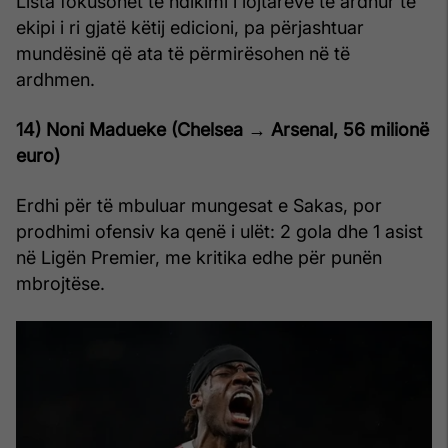
Lista fokusohet te ndikimi i lojtarëve të ardhur te
ekipi i ri gjatë këtij edicioni, pa përjashtuar
mundësinë që ata të përmirësohen në të
ardhmen.
14) Noni Madueke (Chelsea → Arsenal, 56 milionë
euro)
Erdhi për të mbuluar mungesat e Sakas, por
prodhimi ofensiv ka qenë i ulët: 2 gola dhe 1 asist
në Ligën Premier, me kritika edhe për punën
mbrojtëse.