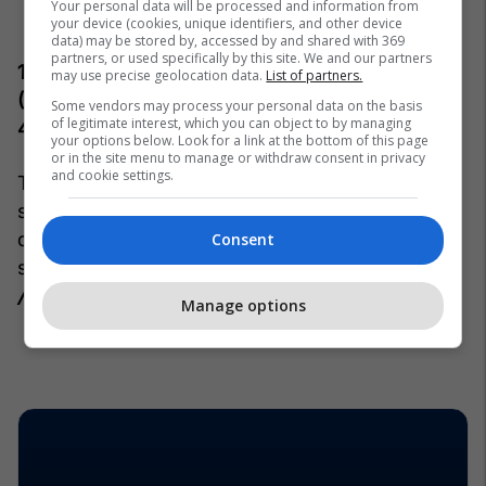
Your personal data will be processed and information from
your device (cookies, unique identifiers, and other device
data) may be stored by, accessed by and shared with 369
partners, or used specifically by this site. We and our partners
1-2) Xavi Simons & Conor Gallagher
may use precise geolocation data.
List of partners.
(Leipzig/Atletico → Tottenham, 65
milionë euro
&
Some vendors may process your personal data on the basis
of legitimate interest, which you can object to by managing
40 milionë euro)
your options below. Look for a link at the bottom of this page
or in the site menu to manage or withdraw consent in privacy
and cookie settings.
Tottenhami po lufton për mbijetesë dhe kjo
shpjegon shumë gjëra. Simons pati pak ndikim
dhe u dëmtua rëndë (ACL), ndërsa Gallagher
Consent
shihet si investim që s’po jep atë që pritej.
/Telegrafi/
Manage options