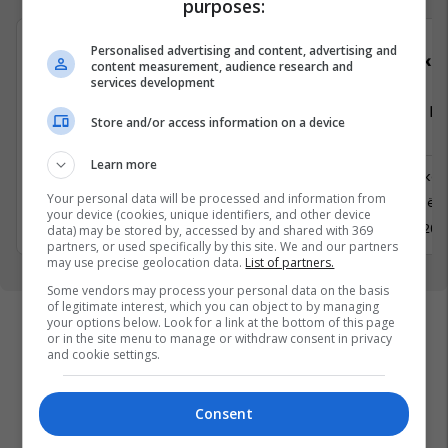
purposes:
Personalised advertising and content, advertising and
Elkos Group
Elko
content measurement, audience research and
services development
Vozitës - Kategoria C, Punëtor në
Vozitës - K
Store and/or access information on a device
Depo
Depo
Learn more
Logjistikë
Logjistikë
Your personal data will be processed and information from
Ferizaj
Prishtinë
your device (cookies, unique identifiers, and other device
18 Maj 2026
18 Maj 202
data) may be stored by, accessed by and shared with 369
partners, or used specifically by this site. We and our partners
may use precise geolocation data.
List of partners.
Some vendors may process your personal data on the basis
of legitimate interest, which you can object to by managing
your options below. Look for a link at the bottom of this page
or in the site menu to manage or withdraw consent in privacy
and cookie settings.
Consent