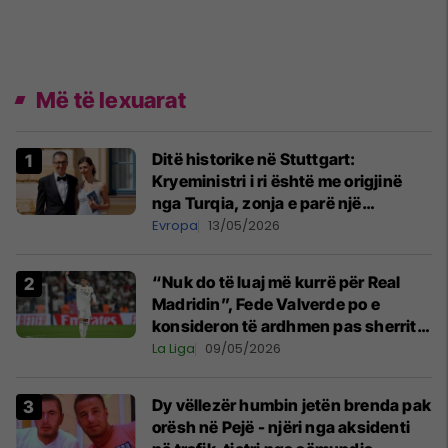
Më të lexuarat
Ditë historike në Stuttgart:
Kryeministri i ri është me origjinë
nga Turqia, zonja e parë një
shqiptare nga Kanadaja
Evropa
13/05/2026
“Nuk do të luaj më kurrë për Real
Madridin”, Fede Valverde po e
konsideron të ardhmen pas sherrit
me Tchouamenin
La Liga
09/05/2026
Dy vëllezër humbin jetën brenda pak
orësh në Pejë - njëri nga aksidenti