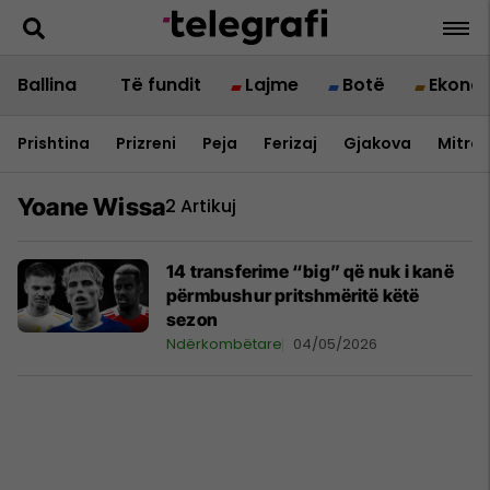
Ballina
Të fundit
Lajme
Botë
Ekono
Prishtina
Prizreni
Peja
Ferizaj
Gjakova
Mitrov
Yoane Wissa
2 Artikuj
14 transferime “big” që nuk i kanë
përmbushur pritshmëritë këtë
sezon
Ndërkombëtare
04/05/2026