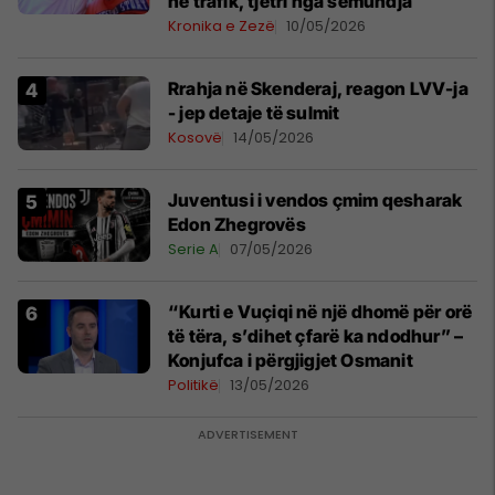
në trafik, tjetri nga sëmundja
Kronika e Zezë
10/05/2026
Rrahja në Skenderaj, reagon LVV-ja
- jep detaje të sulmit
Kosovë
14/05/2026
Juventusi i vendos çmim qesharak
Edon Zhegrovës
Serie A
07/05/2026
“Kurti e Vuçiqi në një dhomë për orë
të tëra, s’dihet çfarë ka ndodhur” –
Konjufca i përgjigjet Osmanit
Politikë
13/05/2026