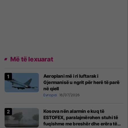
Më të lexuarat
Aeroplani më i ri luftarak i
Gjermanisë u ngrit për herë të parë
në qiell
Evropa
16/07/2026
Kosova nën alarmin e kuq të
ESTOFEX, paralajmërohen stuhi të
fuqishme me breshër dhe erëra të