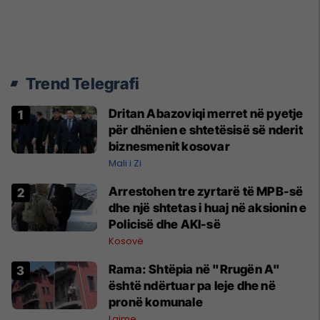
Trend Telegrafi
Dritan Abazoviqi merret në pyetje
për dhënien e shtetësisë së nderit
biznesmenit kosovar
Mali i Zi
Arrestohen tre zyrtarë të MPB-së
dhe një shtetas i huaj në aksionin e
Policisë dhe AKI-së
Kosovë
Rama: Shtëpia në "Rrugën A"
është ndërtuar pa leje dhe në
pronë komunale
Lajme