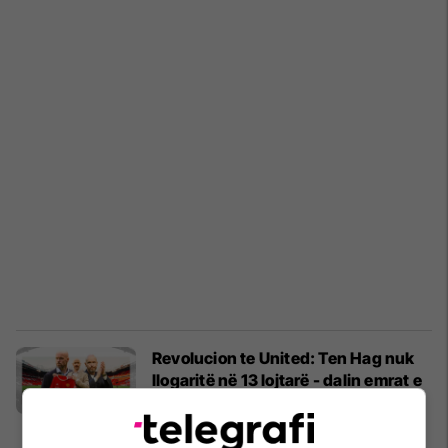
Revolucion te United: Ten Hag nuk
llogaritë në 13 lojtarë - dalin emrat e
disa prej tyre
Premier League
10/04/2023