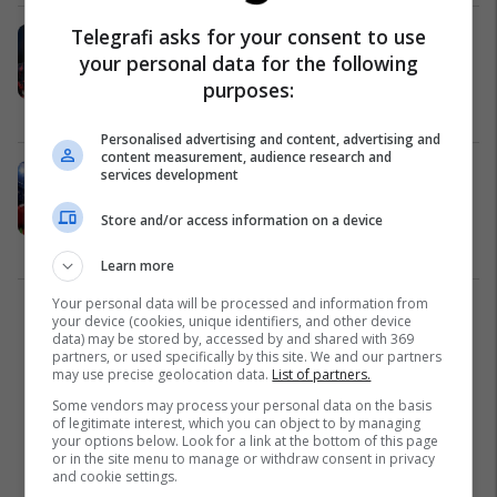
Telegrafi asks for your consent to use
Ronaldo, Salah, Mane: 7 futbollistët
your personal data for the following
që duken në formën më të mirë
përpara edicionit 2022/2023
purposes:
Ndërkombëtare
17/07/2022
Personalised advertising and content, advertising and
content measurement, audience research and
Pa Ronaldon, por me Gnabry dhe
services development
Antony – Formacioni i mundshëm
Store and/or access information on a device
dhe ai alternativë i Man Utd për
sezonin e ri
Premier League
03/07/2022
Learn more
Your personal data will be processed and information from
1
your device (cookies, unique identifiers, and other device
data) may be stored by, accessed by and shared with 369
partners, or used specifically by this site. We and our partners
may use precise geolocation data.
List of partners.
Some vendors may process your personal data on the basis
of legitimate interest, which you can object to by managing
your options below. Look for a link at the bottom of this page
or in the site menu to manage or withdraw consent in privacy
and cookie settings.