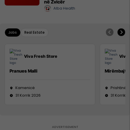
në Zvicër
Alba Health
Jobs
Real Estate
Viva Fresh Store
Viva 
Pranues Malli
Mirëmbajtë
Kamenicë
Prishtinë
31 Korrik 2026
31 Korrik 