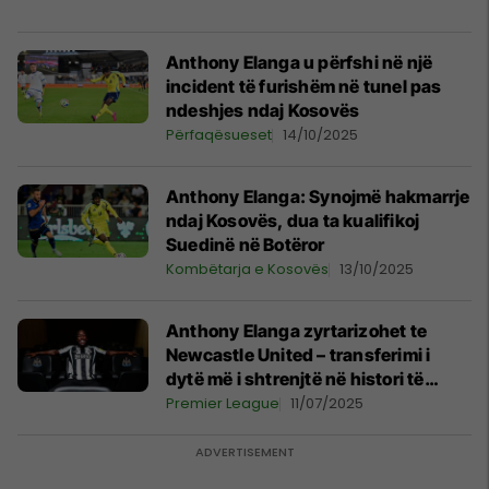
Anthony Elanga u përfshi në një
incident të furishëm në tunel pas
ndeshjes ndaj Kosovës
Përfaqësueset
14/10/2025
Anthony Elanga: Synojmë hakmarrje
ndaj Kosovës, dua ta kualifikoj
Suedinë në Botëror
Kombëtarja e Kosovës
13/10/2025
Anthony Elanga zyrtarizohet te
Newcastle United – transferimi i
dytë më i shtrenjtë në histori të
klubit
Premier League
11/07/2025