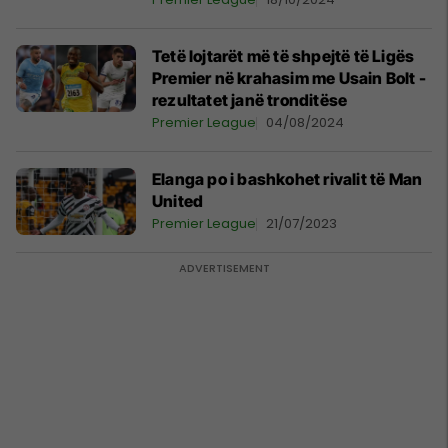
Tetë lojtarët më të shpejtë të Ligës
Premier në krahasim me Usain Bolt -
rezultatet janë tronditëse
Premier League
04/08/2024
Elanga po i bashkohet rivalit të Man
United
Premier League
21/07/2023