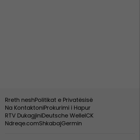
Rreth nesh
Politikat e Privatësisë
Na Kontaktoni
Prokurimi i Hapur
RTV Dukagjini
Deutsche Welle
ICK
Ndreqe.com
Shkabaj
Germin