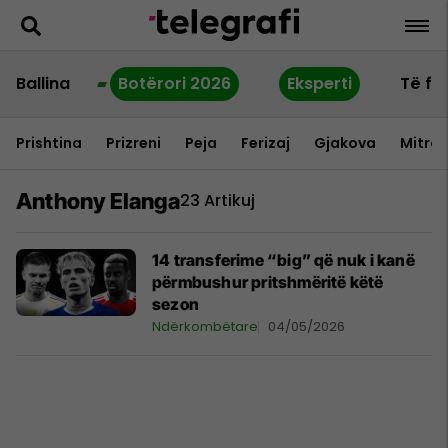
Ballina
Botërori 2026
Eksperti
Të fu
Prishtina
Prizreni
Peja
Ferizaj
Gjakova
Mitrov
Anthony Elanga
23 Artikuj
14 transferime “big” që nuk i kanë
përmbushur pritshmëritë këtë
sezon
Ndërkombëtare
04/05/2026