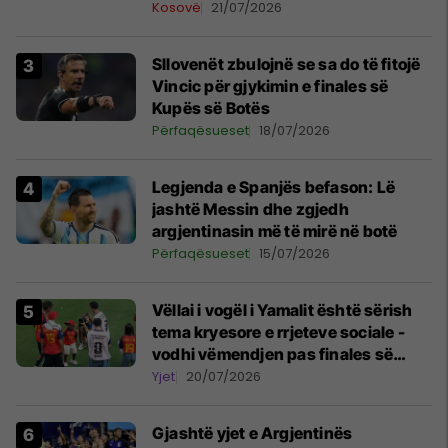
forta
Kosovë
21/07/2026
Sllovenët zbulojnë se sa do të fitojë
Vincic për gjykimin e finales së
Kupës së Botës
Përfaqësueset
18/07/2026
Legjenda e Spanjës befason: Lë
jashtë Messin dhe zgjedh
argjentinasin më të mirë në botë
Përfaqësueset
15/07/2026
Vëllai i vogël i Yamalit është sërish
tema kryesore e rrjeteve sociale -
vodhi vëmendjen pas finales së
Kupës së Botës
Yjet
20/07/2026
Gjashtë yjet e Argjentinës