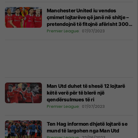
Manchester United iu vendos
çmimet lojtarëve që janë në shitje –
pretendojnë të fitojnë afërisht 300
milionë euro
Premier League
07/07/2023
Man Utd duhet të shesë 12 lojtarë
këtë verë për të blerë një
qendërsulmues të ri
Premier League
07/07/2023
Ten Hag informon dhjetë lojtarë se
mund të largohen nga Man Utd
Premier League
22/06/2023