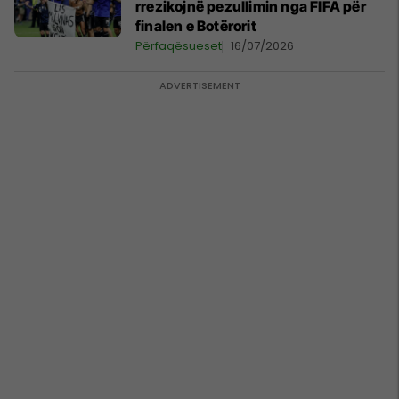
rrezikojnë pezullimin nga FIFA për
finalen e Botërorit
Përfaqësueset
16/07/2026