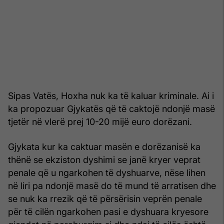
Sipas Vatës, Hoxha nuk ka të kaluar kriminale. Ai i
ka propozuar Gjykatës që të caktojë ndonjë masë
tjetër në vlerë prej 10-20 mijë euro dorëzani.
Gjykata kur ka caktuar masën e dorëzanisë ka
thënë se ekziston dyshimi se janë kryer veprat
penale që u ngarkohen të dyshuarve, nëse lihen
në liri pa ndonjë masë do të mund të arratisen dhe
se nuk ka rrezik që të përsërisin veprën penale
për të cilën ngarkohen pasi e dyshuara kryesore