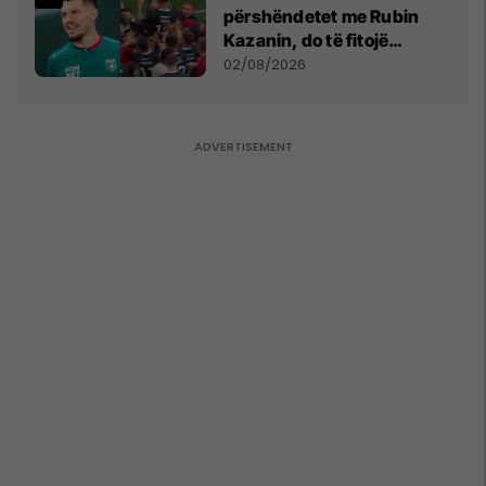
përshëndetet me Rubin
Kazanin, do të fitojë
miliona te Spartak Moska
02/08/2026