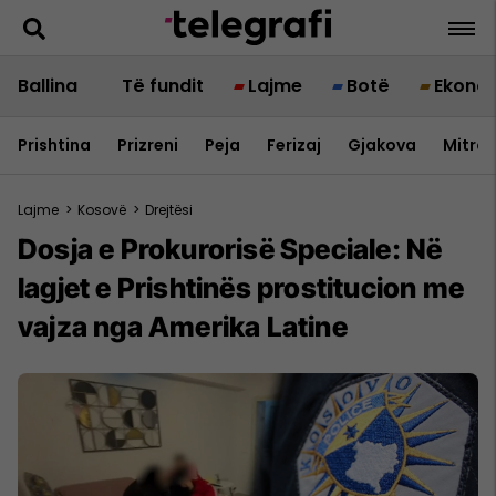
Ballina
Të fundit
Lajme
Botë
Ekono
Prishtina
Prizreni
Peja
Ferizaj
Gjakova
Mitrov
Lajme
>
Kosovë
>
Drejtësi
Dosja e Prokurorisë Speciale: Në
lagjet e Prishtinës prostitucion me
vajza nga Amerika Latine