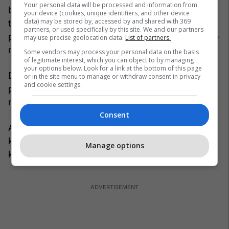
Your personal data will be processed and information from
bankare mes të dyshuarit Hoxha dhe personave
your device (cookies, unique identifiers, and other device
data) may be stored by, accessed by and shared with 369
të tjerë në Spanjë dhe Peru. Tutje PSRK ka
partners, or used specifically by this site. We and our partners
përmendur se të dyshuarit kanë lënë gjurmë edhe
may use precise geolocation data.
List of partners.
në sistemin e hyrje-daljeve në këto shtete,
Some vendors may process your personal data on the basis
of legitimate interest, which you can object to by managing
your options below. Look for a link at the bottom of this page
Dy të dyshuarit pretendohet se kanë kryer veprat
or in the site menu to manage or withdraw consent in privacy
and cookie settings.
penale – krim i organizuar dhe – trafikim me
njerëz.
Consent
Avokati Labinot Vata ka thënë se Prokuroria nuk
ka paraqitur prova për këtë person por vetëm ka
Manage options
komentuar rastin pa u mbështetur në prova.