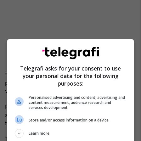
Telegrafi asks for your consent to use
“BNB- booking” është shfrytëzuar si platformë
your personal data for the following
purposes:
për t’u siguruar vendet ku do të kryheshin
veprimtaritë, thuhet në dosjen e PSRK-së.
Personalised advertising and content, advertising and
content measurement, audience research and
Prokuroria në kërkesën për paraburgim ka
services development
specifikuar se Geri Hoxha dhe Reando Biba kanë
Store and/or access information on a device
të kaluar kriminale.
Learn more
Tutje PSRK ka shtuar se ekzistojnë transfere