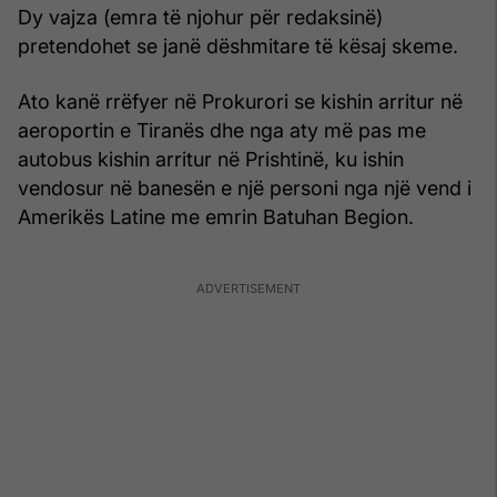
Dy vajza (emra të njohur për redaksinë)
pretendohet se janë dëshmitare të kësaj skeme.
Ato kanë rrëfyer në Prokurori se kishin arritur në
aeroportin e Tiranës dhe nga aty më pas me
autobus kishin arritur në Prishtinë, ku ishin
vendosur në banesën e një personi nga një vend i
Amerikës Latine me emrin Batuhan Begion.