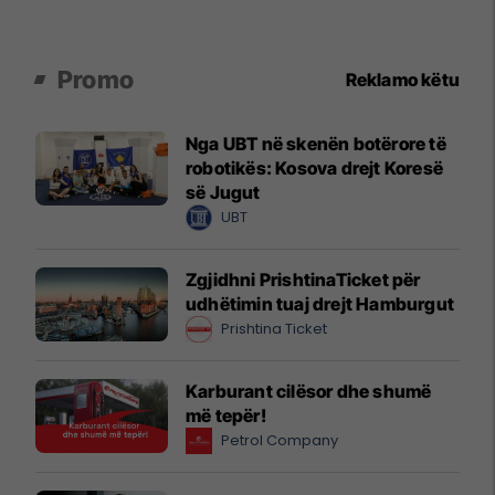
Promo
Reklamo këtu
Nga UBT në skenën botërore të
robotikës: Kosova drejt Koresë
së Jugut
UBT
Zgjidhni PrishtinaTicket për
udhëtimin tuaj drejt Hamburgut
Prishtina Ticket
Karburant cilësor dhe shumë
më tepër!
Petrol Company