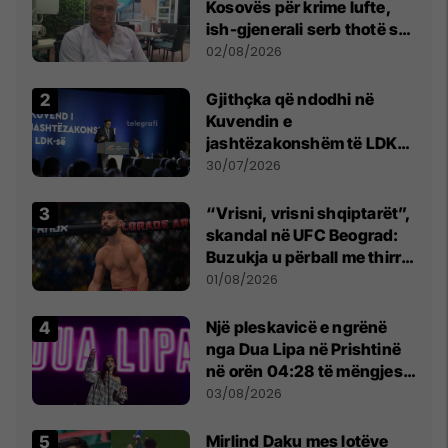
Kosovës për krime lufte,
ish-gjenerali serb thotë se
dikush e tradhtoi në
02/08/2026
Beograd
Gjithçka që ndodhi në
Kuvendin e
jashtëzakonshëm të LDK-
së
30/07/2026
“Vrisni, vrisni shqiptarët”,
skandal në UFC Beograd:
Buzukja u përball me thirrje
anti-shqiptare nga
01/08/2026
tribunat
Një pleskavicë e ngrënë
nga Dua Lipa në Prishtinë
në orën 04:28 të mëngjesit
- dhe bota digjitale serbe
03/08/2026
shpall gjendjen e luftës
Mirlind Daku mes lotëve