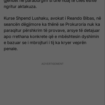
gjendet në paraburgim si dhe ndaj të cilës është
ngritur aktakuza.
Kurse Shpend Lushaku, avokat i Reando Bibas, në
seancën dëgjimore ka thënë se Prokuroria nuk ka
paraqitur përshkrim të provave, arsye të detajuar
apo rrethana konkrete që e mbështesin dyshimin
e bazuar se i mbrojturi i tij ka kryer veprën
penale.