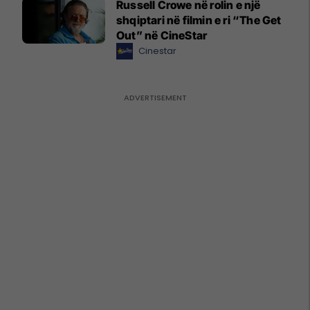
Russell Crowe në rolin e një
shqiptari në filmin e ri “The Get
Out” në CineStar
Cinestar