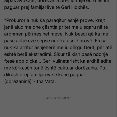
Sipas avokatit, dorëzania prej 15 mijë euro është
paguar prej familjarëve të Geri Hoxhës.
“Prokuroria nuk ka paraqitur asnjë provë, krejt
janë aludime dhe çështja pritet me u sqaru në të
ardhmen përmes hetimeve. Nuk besoj që ka me
pasë aktakuzë sepse nuk ka asnjë provë. Ftesa
nuk ka arritur asnjëherë me iu dërgu Gerit, për atë
është bërë ekstradimi. Sikur të kish pasë ndonjë
ftesë apo diçka… Geri vullnetarisht ka ardhë edhe
me kërkesën tonë është caktuar dorëzania. Po,
dikush prej familjarëve e kanë paguar
(dorëzaninë)”- tha Vata.