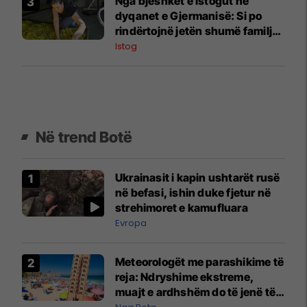
Nga bjeshkët e Istogut në
dyqanet e Gjermanisë: Si po
rindërtojnë jetën shumë familje
nga eksporti i bimëve mjekësore
Istog
Në trend Botë
Ukrainasit i kapin ushtarët rusë
në befasi, ishin duke fjetur në
strehimoret e kamufluara
Evropa
Meteorologët me parashikime të
reja: Ndryshime ekstreme,
muajt e ardhshëm do të jenë të