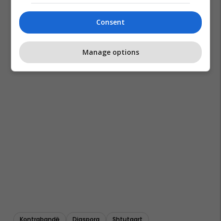
Consent
Manage options
Kontrabandë
Diaspora
Shtutgart