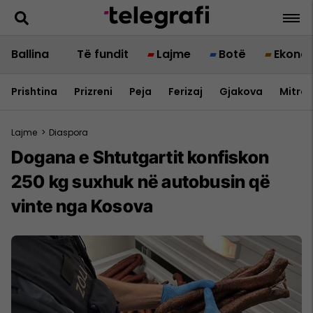
Ballina
Të fundit
Lajme
Botë
Ekono
Prishtina
Prizreni
Peja
Ferizaj
Gjakova
Mitrov
Lajme
>
Diaspora
Dogana e Shtutgartit konfiskon
250 kg suxhuk në autobusin që
vinte nga Kosova