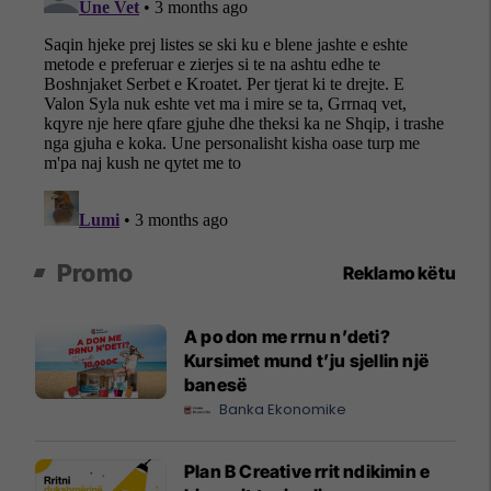
Promo
Reklamo këtu
A po don me rrnu n’deti?
Kursimet mund t’ju sjellin një
banesë
Banka Ekonomike
Plan B Creative rrit ndikimin e