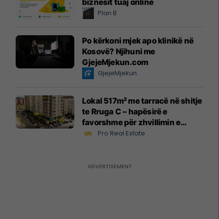
biznesit tuaj online
Plan B
Po kërkoni mjek apo klinikë në
Kosovë? Njihuni me
GjejeMjekun.com
GjejeMjekun
Lokal 517m² me tarracë në shitje
te Rruga C – hapësirë e
favorshme për zhvillimin e
biznesit #15796
Pro Real Estate