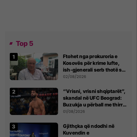
Top 5
Ftohet nga prokuroria e
Kosovës për krime lufte,
ish-gjenerali serb thotë se
dikush e tradhtoi në
02/08/2026
Beograd
“Vrisni, vrisni shqiptarët”,
skandal në UFC Beograd:
Buzukja u përball me thirrje
anti-shqiptare nga
01/08/2026
tribunat
Gjithçka që ndodhi në
Kuvendin e