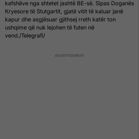
kafshëve nga shtetet jashtë BE-së. Sipas Doganës
Kryesore të Stutgartit, gjatë vitit të kaluar janë
kapur dhe asgjësuar gjithsej rreth katër ton
ushqime që nuk lejohen të futen në
vend./Telegrafi/