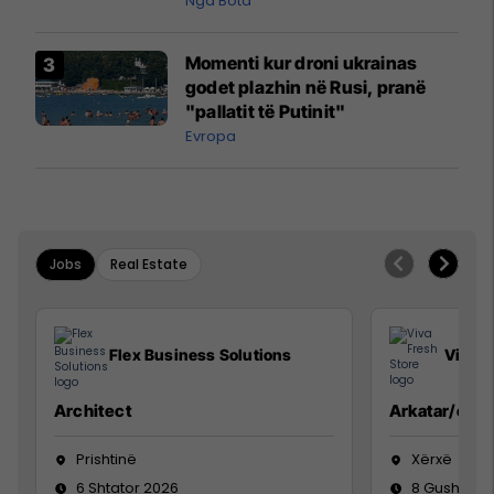
pazakontë
Nga Bota
Momenti kur droni ukrainas
godet plazhin në Rusi, pranë
"pallatit të Putinit"
Evropa
Jobs
Real Estate
Flex Business Solutions
Viva F
Architect
Arkatar/e
Prishtinë
Xërxë
6 Shtator 2026
8 Gusht 20