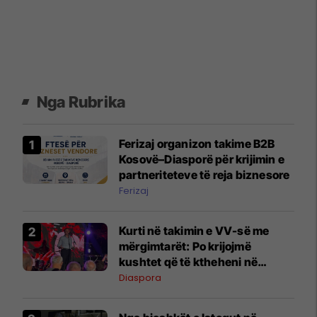
Nga Rubrika
Ferizaj organizon takime B2B
Kosovë–Diasporë për krijimin e
partneriteteve të reja biznesore
Ferizaj
Kurti në takimin e VV-së me
mërgimtarët: Po krijojmë
kushtet që të ktheheni në
Kosovë
Diaspora