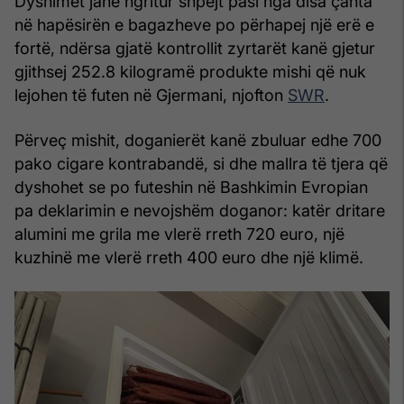
Dyshimet janë ngritur shpejt pasi nga disa çanta
në hapësirën e bagazheve po përhapej një erë e
fortë, ndërsa gjatë kontrollit zyrtarët kanë gjetur
gjithsej 252.8 kilogramë produkte mishi që nuk
lejohen të futen në Gjermani, njofton
SWR
.
Përveç mishit, doganierët kanë zbuluar edhe 700
pako cigare kontrabandë, si dhe mallra të tjera që
dyshohet se po futeshin në Bashkimin Evropian
pa deklarimin e nevojshëm doganor: katër dritare
alumini me grila me vlerë rreth 720 euro, një
kuzhinë me vlerë rreth 400 euro dhe një klimë.