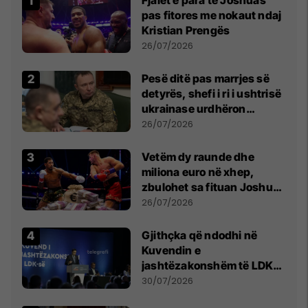
pas fitores me nokaut ndaj
Kristian Prengës
26/07/2026
Pesë ditë pas marrjes së
detyrës, shefi i ri i ushtrisë
ukrainase urdhëron
kontroll të madh
26/07/2026
Vetëm dy raunde dhe
miliona euro në xhep,
zbulohet sa fituan Joshua
e Prenga
26/07/2026
Gjithçka që ndodhi në
Kuvendin e
jashtëzakonshëm të LDK-
së
30/07/2026