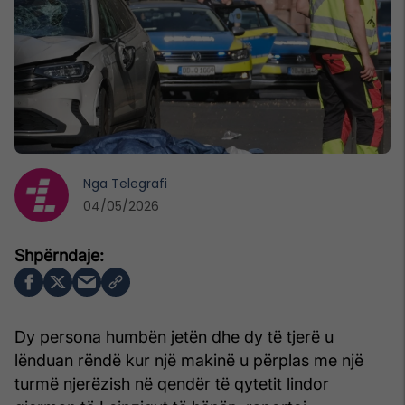
Nga
Telegrafi
04/05/2026
Dy persona humbën jetën dhe dy të tjerë u
lënduan rëndë kur një makinë u përplas me një
turmë njerëzish në qendër të qytetit lindor