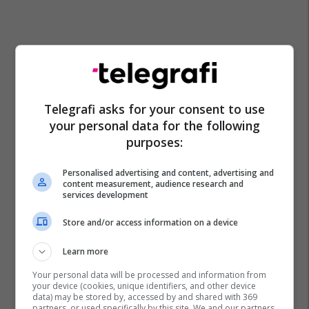
Telegrafi asks for your consent to use
your personal data for the following
purposes:
Personalised advertising and content, advertising and
content measurement, audience research and
services development
Store and/or access information on a device
Gjermania
Leipzig
Aksident Me Fatalitet
Learn more
Your personal data will be processed and information from
your device (cookies, unique identifiers, and other device
data) may be stored by, accessed by and shared with 369
partners, or used specifically by this site. We and our partners