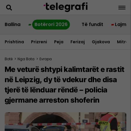
Ballina
Botërori 2026
Të fundit
Lajme
Prishtina
Prizreni
Peja
Ferizaj
Gjakova
Mitrov
Botë
>
Nga Bota
>
Evropa
Me veturë shtypi kalimtarët e rastit
në Leipzig, dy të vdekur dhe disa
tjerë të lënduar rëndë – policia
gjermane arreston shoferin