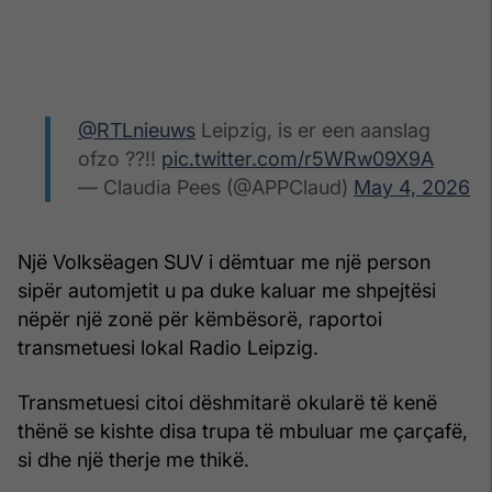
@RTLnieuws
Leipzig, is er een aanslag
ofzo ??!!
pic.twitter.com/r5WRw09X9A
— Claudia Pees (@APPClaud)
May 4, 2026
Një Volksëagen SUV i dëmtuar me një person
sipër automjetit u pa duke kaluar me shpejtësi
nëpër një zonë për këmbësorë, raportoi
transmetuesi lokal Radio Leipzig.
Transmetuesi citoi dëshmitarë okularë të kenë
thënë se kishte disa trupa të mbuluar me çarçafë,
si dhe një therje me thikë.