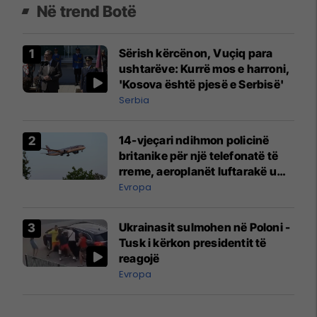
Në trend Botë
Sërish kërcënon, Vuçiq para
ushtarëve: Kurrë mos e harroni,
'Kosova është pjesë e Serbisë'
Serbia
14-vjeçari ndihmon policinë
britanike për një telefonatë të
rreme, aeroplanët luftarakë u
ngritën në ajër për të
Evropa
interceptuar fluturaken e Qatar
Airways që po shkonte drejt
Ukrainasit sulmohen në Poloni -
Mançesterit
Tusk i kërkon presidentit të
reagojë
Evropa