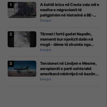
A është kriza në Ceuta vala më e
madhe e migracionit të
paligjshëm në historinë e BE-
së?
Evropa
Tërmet i fortë godet Napolin,
momenti kur njerëzit dalin në
rrugë - dëme të shumta nga
rrëshqitjet e dheut
Evropa
Tensionet në Lindjen e Mesme,
aeroplanët e parë ushtarakë
amerikanë mbërrijnë në bazën
ajrore në Bullgari
Evropa