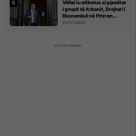
Vëllai iu etiketua si pjesëtar
i grupit të Arkanit, Drejtori i
Ekonomisë në Prizren
mohon pretendimet
24/07/2026