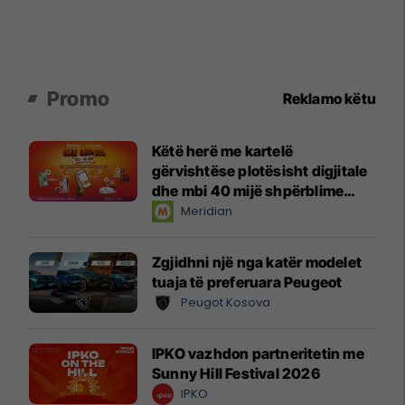
Promo
Reklamo këtu
Këtë herë me kartelë
gërvishtëse plotësisht digjitale
dhe mbi 40 mijë shpërblime
instant!
Meridian
Zgjidhni një nga katër modelet
tuaja të preferuara Peugeot
Peugot Kosova
IPKO vazhdon partneritetin me
Sunny Hill Festival 2026
IPKO