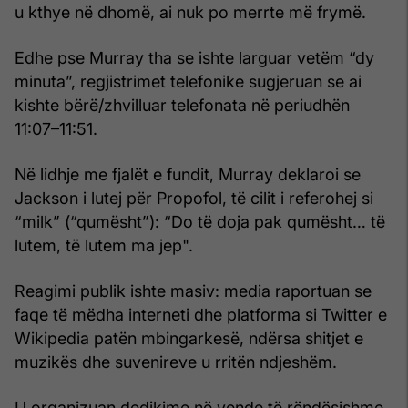
u kthye në dhomë, ai nuk po merrte më frymë.
Edhe pse Murray tha se ishte larguar vetëm “dy
minuta”, regjistrimet telefonike sugjeruan se ai
kishte bërë/zhvilluar telefonata në periudhën
11:07–11:51.
Në lidhje me fjalët e fundit, Murray deklaroi se
Jackson i lutej për Propofol, të cilit i referohej si
“milk” (“qumësht”): “Do të doja pak qumësht… të
lutem, të lutem ma jep".
Reagimi publik ishte masiv: media raportuan se
faqe të mëdha interneti dhe platforma si Twitter e
Wikipedia patën mbingarkesë, ndërsa shitjet e
muzikës dhe suvenireve u rritën ndjeshëm.
U organizuan dedikime në vende të rëndësishme