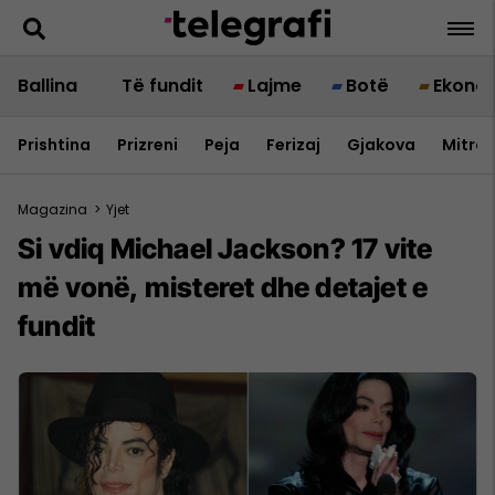
Ballina
Të fundit
Lajme
Botë
Ekono
Prishtina
Prizreni
Peja
Ferizaj
Gjakova
Mitrov
Magazina
>
Yjet
Si vdiq Michael Jackson? 17 vite
më vonë, misteret dhe detajet e
fundit