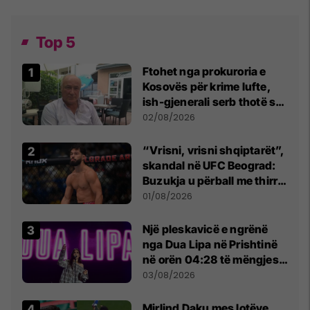
Top 5
Ftohet nga prokuroria e
Kosovës për krime lufte,
ish-gjenerali serb thotë se
dikush e tradhtoi në
02/08/2026
Beograd
“Vrisni, vrisni shqiptarët”,
skandal në UFC Beograd:
Buzukja u përball me thirrje
anti-shqiptare nga
01/08/2026
tribunat
Një pleskavicë e ngrënë
nga Dua Lipa në Prishtinë
në orën 04:28 të mëngjesit
- dhe bota digjitale serbe
03/08/2026
shpall gjendjen e luftës
Mirlind Daku mes lotëve