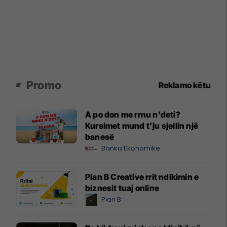
Promo
Reklamo këtu
A po don me rrnu n’deti?
Kursimet mund t’ju sjellin një
banesë
Banka Ekonomike
Plan B Creative rrit ndikimin e
biznesit tuaj online
Plan B