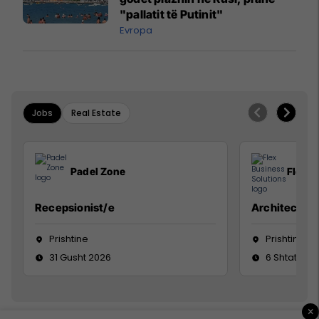
"pallatit të Putinit"
Evropa
Jobs
Real Estate
Padel Zone
Flex B
Recepsionist/e
Architect
Prishtine
Prishtinë
31 Gusht 2026
6 Shtator 2
×