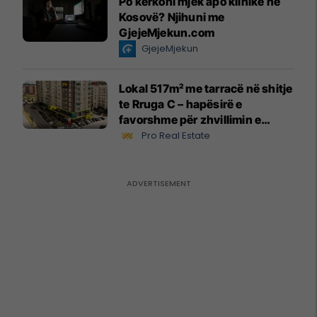
Po kërkoni mjek apo klinikë në
Kosovë? Njihuni me
GjejeMjekun.com
GjejeMjekun
Lokal 517m² me tarracë në shitje
te Rruga C – hapësirë e
favorshme për zhvillimin e
biznesit #15796
Pro Real Estate