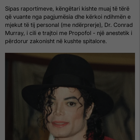
Sipas raportimeve, këngëtari kishte muaj të tërë
që vuante nga pagjumësia dhe kërkoi ndihmën e
mjekut të tij personal (me ndërprerje), Dr. Conrad
Murray, i cili e trajtoi me Propofol - një anestetik i
përdorur zakonisht në kushte spitalore.