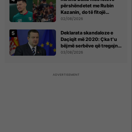
përshëndetet me Rubin
Kazanin, do të fitojë
miliona te Spartak Moska
02/08/2026
​Deklarata skandaloze e
Daçiqit më 2020: Çka t'u
bëjmë serbëve që tregojnë
ku janë varrosur shqiptarët
03/08/2026
në Serbi