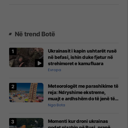
Në trend Botë
Ukrainasit i kapin ushtarët rusë
në befasi, ishin duke fjetur në
strehimoret e kamufluara
Evropa
Meteorologët me parashikime të
reja: Ndryshime ekstreme,
muajt e ardhshëm do të jenë të
pazakontë
Nga Bota
Momenti kur droni ukrainas
godet plazhin në Rusi, pranë