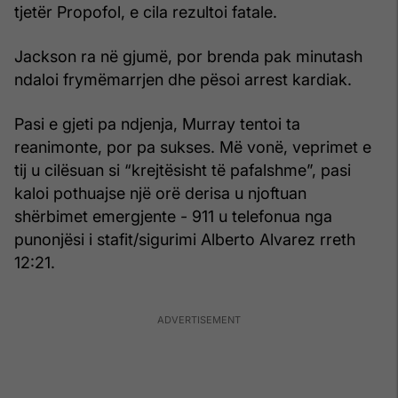
tjetër Propofol, e cila rezultoi fatale.
Jackson ra në gjumë, por brenda pak minutash
ndaloi frymëmarrjen dhe pësoi arrest kardiak.
Pasi e gjeti pa ndjenja, Murray tentoi ta
reanimonte, por pa sukses. Më vonë, veprimet e
tij u cilësuan si “krejtësisht të pafalshme”, pasi
kaloi pothuajse një orë derisa u njoftuan
shërbimet emergjente - 911 u telefonua nga
punonjësi i stafit/sigurimi Alberto Alvarez rreth
12:21.