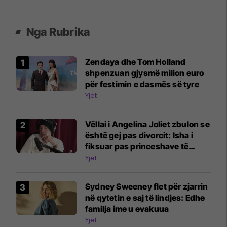
Nga Rubrika
Zendaya dhe Tom Holland
shpenzuan gjysmë milion euro
për festimin e dasmës së tyre
Yjet
Vëllai i Angelina Joliet zbulon se
është gej pas divorcit: Isha i
fiksuar pas princeshave të
Disney-t
Yjet
Sydney Sweeney flet për zjarrin
në qytetin e saj të lindjes: Edhe
familja ime u evakuua
Yjet