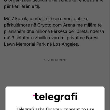
për karrierën e tij.
Më 7 korrik, u mbajt një ceremoni publike
përkujtimore në Crypto.com Arena me mijëra të
pranishëm dhe miliona kërkesa për bileta, ndërsa
më 3 shtator u zhvillua varrimi privat në Forest
Lawn Memorial Park në Los Angeles.
Telegrafi asks for your consent to use