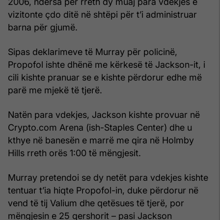
2006, ndërsa për rreth dy muaj para vdekjes e
vizitonte çdo ditë në shtëpi për t’i administruar
barna për gjumë.
Sipas deklarimeve të Murray për policinë,
Propofol ishte dhënë me kërkesë të Jackson-it, i
cili kishte pranuar se e kishte përdorur edhe më
parë me mjekë të tjerë.
Natën para vdekjes, Jackson kishte provuar në
Crypto.com Arena (ish-Staples Center) dhe u
kthye në banesën e marrë me qira në Holmby
Hills rreth orës 1:00 të mëngjesit.
Murray pretendoi se dy netët para vdekjes kishte
tentuar t’ia hiqte Propofol-in, duke përdorur në
vend të tij Valium dhe qetësues të tjerë, por
mëngjesin e 25 qershorit – pasi Jackson