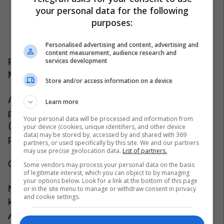
your personal data for the following
purposes:
Personalised advertising and content, advertising and
content measurement, audience research and
services development
Pas autopsisë, hetimet u fokusuan te Dr. Conrad
Murray.
Store and/or access information on a device
Ai u vetë-dorëzua më 8 shkurt 2010, u deklarua i
Learn more
pafajshëm për akuzën e vrasjes nga pakujdesia
Your personal data will be processed and information from
(involuntary manslaughter), u vendos një garanci
your device (cookies, unique identifiers, and other device
data) may be stored by, accessed by and shared with 369
prej 75 mijë dollarësh dhe më pas u lirua.
partners, or used specifically by this site. We and our partners
may use precise geolocation data.
List of partners.
Gjyqi nisi më 27 shtator 2011.
Some vendors may process your personal data on the basis
of legitimate interest, which you can object to by managing
your options below. Look for a link at the bottom of this page
Në fund, Murray u shpall fajtor dhe u dënua me
or in the site menu to manage or withdraw consent in privacy
and cookie settings.
katër vjet burg, por u lirua pas rreth dy vitesh.
/Telegrafi/