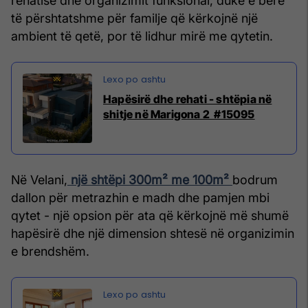
rehatisë dhe organizimit funksional, duke e bërë
të përshtatshme për familje që kërkojnë një
ambient të qetë, por të lidhur mirë me qytetin.
Hapësirë dhe rehati - shtëpia në
shitje në Marigona 2 #15095
Në Velani,
një shtëpi 300m² me 100m²
bodrum
dallon për metrazhin e madh dhe pamjen mbi
qytet - një opsion për ata që kërkojnë më shumë
hapësirë dhe një dimension shtesë në organizimin
e brendshëm.