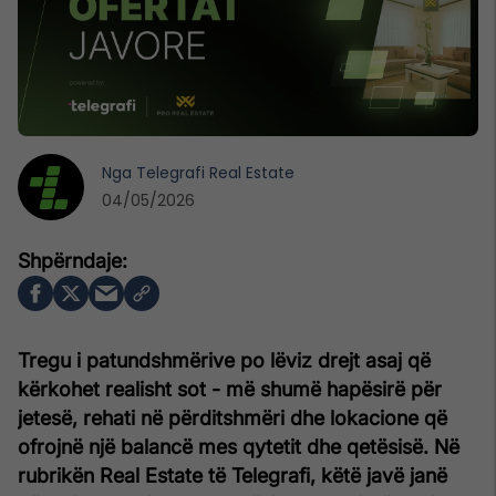
Nga
Telegrafi Real Estate
04/05/2026
Tregu i patundshmërive po lëviz drejt asaj që
kërkohet realisht sot - më shumë hapësirë për
jetesë, rehati në përditshmëri dhe lokacione që
ofrojnë një balancë mes qytetit dhe qetësisë. Në
rubrikën Real Estate të Telegrafi, këtë javë janë