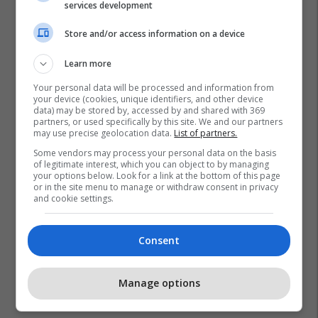
services development
Bodrum
Familje
Garazh
Lagja Qendresa
Store and/or access information on a device
Lagjja Marigona
Oborr
Pronat
Real Estate
Velani
Natyra
Pro Real Estate
Jetesa
Learn more
Hapesire
Rehati
Your personal data will be processed and information from
your device (cookies, unique identifiers, and other device
data) may be stored by, accessed by and shared with 369
partners, or used specifically by this site. We and our partners
may use precise geolocation data.
List of partners.
Some vendors may process your personal data on the basis
of legitimate interest, which you can object to by managing
your options below. Look for a link at the bottom of this page
or in the site menu to manage or withdraw consent in privacy
and cookie settings.
Consent
Manage options