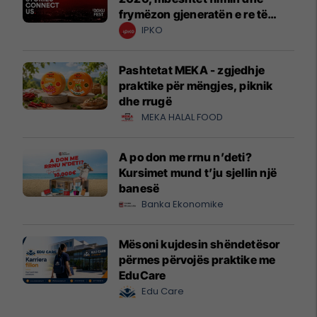
frymëzon gjeneratën e re të
krijuesve
IPKO
Pashtetat MEKA - zgjedhje
praktike për mëngjes, piknik
dhe rrugë
MEKA HALAL FOOD
A po don me rrnu n’deti?
Kursimet mund t’ju sjellin një
banesë
Banka Ekonomike
Mësoni kujdesin shëndetësor
përmes përvojës praktike me
EduCare
Edu Care