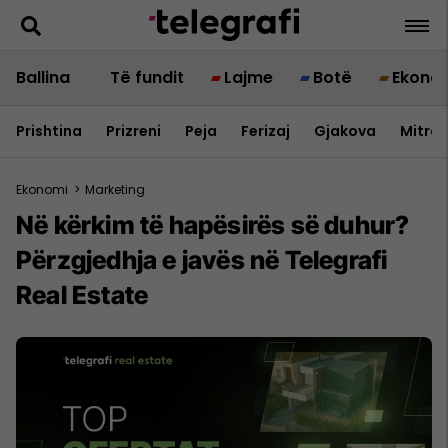
Ballina
Të fundit
Lajme
Botë
Ekono
Prishtina
Prizreni
Peja
Ferizaj
Gjakova
Mitrov
Ekonomi
>
Marketing
Në kërkim të hapësirës së duhur?
Përzgjedhja e javës në Telegrafi
Real Estate