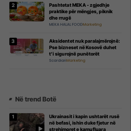
Pashtetat MEKA - zgjedhje
praktike për mëngjes, piknik
dhe rrugë
MEKA HALAL FOOD
Marketing
Aksidentet nuk paralajmërojnë:
Pse bizneset në Kosovë duhet
t’i sigurojnë punëtorët
Scardian
Marketing
Në trend Botë
Ukrainasit i kapin ushtarët rusë
në befasi, ishin duke fjetur në
strehimoret e kamufluara