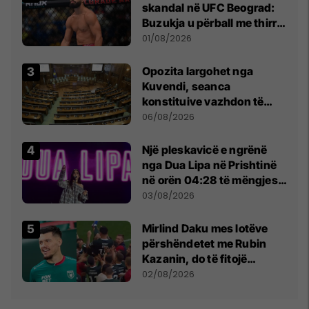
skandal në UFC Beograd:
Buzukja u përball me thirrje
anti-shqiptare nga
01/08/2026
tribunat
Opozita largohet nga
Kuvendi, seanca
konstituive vazhdon të
shtunën në orën 11:00
06/08/2026
Një pleskavicë e ngrënë
nga Dua Lipa në Prishtinë
në orën 04:28 të mëngjesit
- dhe bota digjitale serbe
03/08/2026
shpall gjendjen e luftës
Mirlind Daku mes lotëve
përshëndetet me Rubin
Kazanin, do të fitojë
miliona te Spartak Moska
02/08/2026