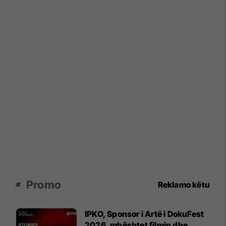
Promo
Reklamo këtu
IPKO, Sponsor i Artë i DokuFest
2026, mbështet filmin dhe