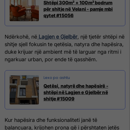
Shtëpi 300m² + 100m² bodrum
për shitje në Velani - pamje mbi
qytet #15056
Ndërkohë, në
Lagjen e Gjelbër
, një tjetër shtëpi në
shitje sjell fokusin te qetësia, natyra dhe hapësira,
duke krijuar një ambient më të larguar nga ritmi i
ngarkuar urban, por ende të qasshëm.
Qetësi, natyrë dhe hapësirë -
shtëpi në Lagjen e Gjelbër në
shitje #15009
Kur hapësira dhe funksionaliteti janë të
balancuara, krijohen prona që i përshtaten jetës