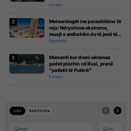
Evropa
Meteorologët me parashikime të
reja: Ndryshime ekstreme,
muajt e ardhshëm do të jenë të
pazakontë
Nga Bota
Momenti kur droni ukrainas
godet plazhin në Rusi, pranë
"pallatit të Putinit"
Evropa
Jobs
Real Estate