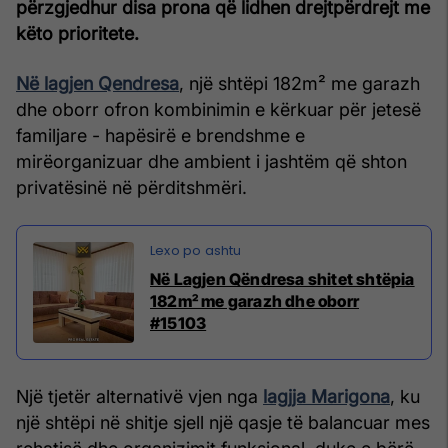
përzgjedhur disa prona që lidhen drejtpërdrejt me
këto prioritete.
Në lagjen Qendresa
, një shtëpi 182m² me garazh
dhe oborr ofron kombinimin e kërkuar për jetesë
familjare - hapësirë e brendshme e
mirëorganizuar dhe ambient i jashtëm që shton
privatësinë në përditshmëri.
Në Lagjen Qëndresa shitet shtëpia
182m² me garazh dhe oborr
#15103
Një tjetër alternativë vjen nga
lagjja Marigona
, ku
një shtëpi në shitje sjell një qasje të balancuar mes