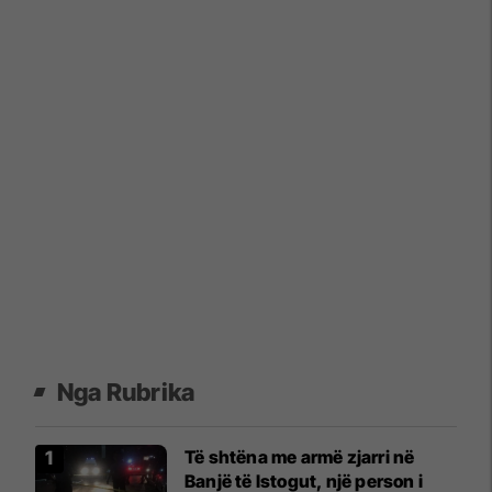
Nga Rubrika
Të shtëna me armë zjarri në
Banjë të Istogut, një person i