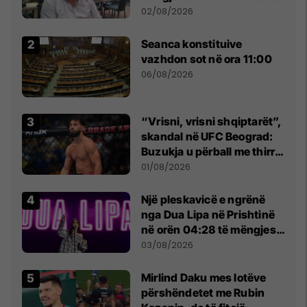
dikush e tradhtoi në
02/08/2026
Beograd
Seanca konstituive
vazhdon sot në ora 11:00
06/08/2026
“Vrisni, vrisni shqiptarët”,
skandal në UFC Beograd:
Buzukja u përball me thirrje
anti-shqiptare nga
01/08/2026
tribunat
Një pleskavicë e ngrënë
nga Dua Lipa në Prishtinë
në orën 04:28 të mëngjesit
- dhe bota digjitale serbe
03/08/2026
shpall gjendjen e luftës
Mirlind Daku mes lotëve
përshëndetet me Rubin