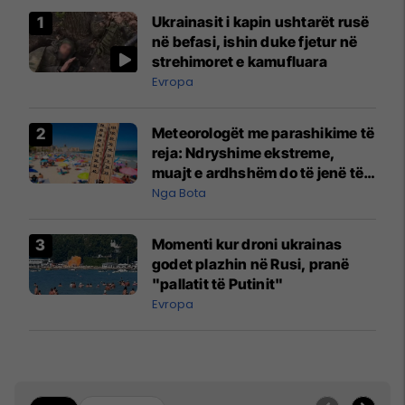
Ukrainasit i kapin ushtarët rusë
në befasi, ishin duke fjetur në
strehimoret e kamufluara
Evropa
Meteorologët me parashikime të
reja: Ndryshime ekstreme,
muajt e ardhshëm do të jenë të
pazakontë
Nga Bota
Momenti kur droni ukrainas
godet plazhin në Rusi, pranë
"pallatit të Putinit"
Evropa