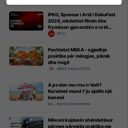
IPKO, Sponsor i Artë i DokuFest
2026, mbështet filmin dhe
frymëzon gjeneratën e re të
krijuesve
IPKO
Pashtetat MEKA - zgjedhje
praktike për mëngjes, piknik
dhe rrugë
MEKA HALAL FOOD
A po don me rrnu n’deti?
Kursimet mund t’ju sjellin një
banesë
Banka Ekonomike
Mësoni kujdesin shëndetësor
përmes përvojës praktike me