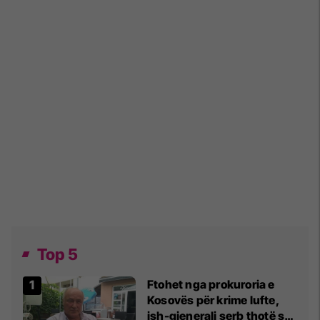
Top 5
Ftohet nga prokuroria e
Kosovës për krime lufte,
ish-gjenerali serb thotë se