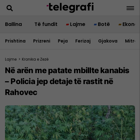
Ballina
Të fundit
Lajme
Botë
Ekono
Prishtina
Prizreni
Peja
Ferizaj
Gjakova
Mitrov
Lajme
>
Kronika e Zezë
Në arën me patate mbillte kanabis
– Policia jep detaje të rastit në
Rahovec