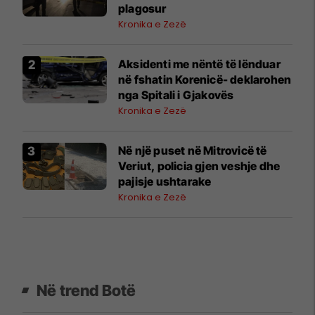
plagosur
Kronika e Zezë
Aksidenti me nëntë të lënduar
në fshatin Korenicë- deklarohen
nga Spitali i Gjakovës
Kronika e Zezë
Në një puset në Mitrovicë të
Veriut, policia gjen veshje dhe
pajisje ushtarake
Kronika e Zezë
Në trend Botë