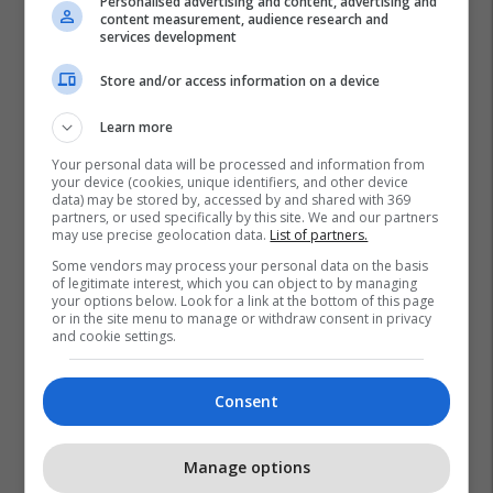
Personalised advertising and content, advertising and
content measurement, audience research and
services development
Store and/or access information on a device
Learn more
Your personal data will be processed and information from
your device (cookies, unique identifiers, and other device
data) may be stored by, accessed by and shared with 369
partners, or used specifically by this site. We and our partners
may use precise geolocation data.
List of partners.
Some vendors may process your personal data on the basis
of legitimate interest, which you can object to by managing
your options below. Look for a link at the bottom of this page
or in the site menu to manage or withdraw consent in privacy
and cookie settings.
Consent
Manage options
Promo
Reklamo këtu