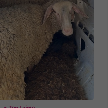
Top Lajme