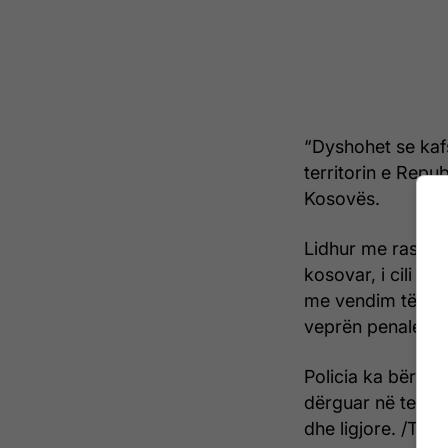
“Dyshohet se kafs
territorin e Repub
Kosovës.
Lidhur me rastin,
kosovar, i cili pa
me vendim të prok
veprën penale “k
Policia ka bërë t
dërguar në termi
dhe ligjore. /Teleg