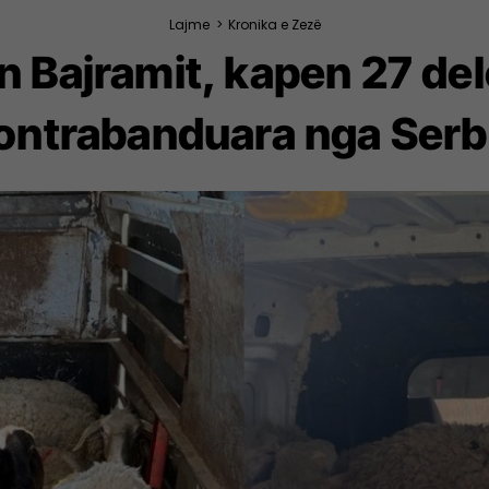
Lajme
>
Kronika e Zezë
n Bajramit, kapen 27 del
ontrabanduara nga Serb