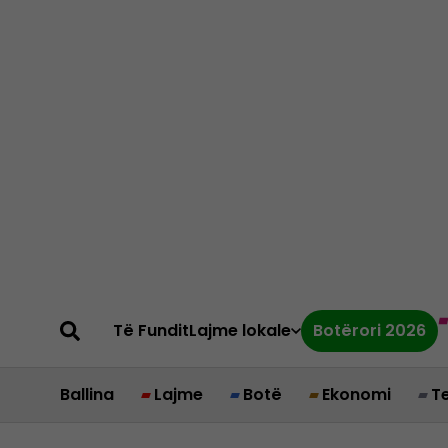
Të Fundit
Lajme lokale
Botërori 2026
Ballina
Lajme
Botë
Ekonomi
T