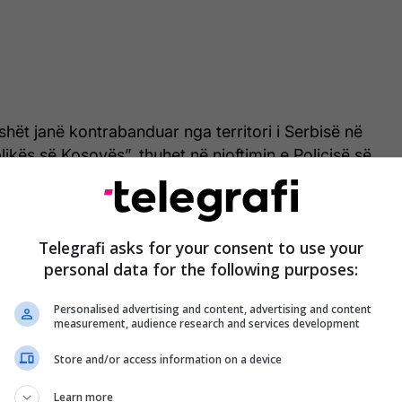
hët janë kontrabanduar nga territori i Serbisë në
likës së Kosovës”, thuhet në njoftimin e Policisë së
 është arrestuar një person i dyshuar, mashkull
Telegrafi asks for your consent to use your
s intervistimit është liruar në procedurë të rregullt
personal data for the following purposes:
urorit kompetent. Ndaj tij është iniciuar rasti për
ontrabandim me mallra”.
Personalised advertising and content, advertising and content
measurement, audience research and services development
ë ditur se automjetet dhe kafshët e konfiskuara janë
Store and/or access information on a device
nal doganor për procedura të mëtejme hetimore
rafi/
Learn more