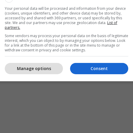
Your personal data will be processed and information from your device
(cookies, unique identifiers, and other device data) may be stored by,
accessed by and shared with 369 partners, or used specifically by this
site. We and our partners may use precise geolocation data.
List of
partners.
Some vendors may process your personal data on the basis of legitimate
interest, which you can object to by managing your options below. Look
for a link at the bottom of this page or in the site menu to manage or
withdraw consent in privacy and cookie settings.
Manage options
Consent