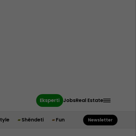
Eksperti
Jobs
Real Estate
style
Shëndeti
Fun
Newsletter