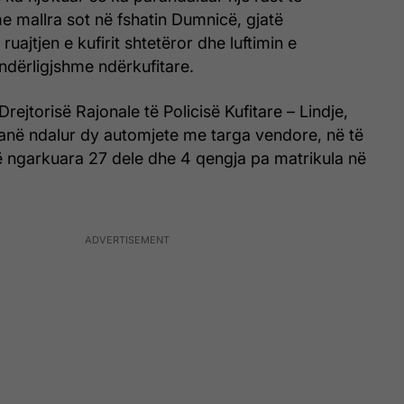
e mallra sot në fshatin Dumnicë, gjatë
uajtjen e kufirit shtetëror dhe luftimin e
undërligjshme ndërkufitare.
 Drejtorisë Rajonale të Policisë Kufitare – Lindje,
kanë ndalur dy automjete me targa vendore, në të
 të ngarkuara 27 dele dhe 4 qengja pa matrikula në