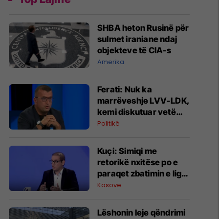
SHBA heton Rusinë për
sulmet iraniane ndaj
objekteve të CIA-s
Amerika
Ferati: Nuk ka
marrëveshje LVV-LDK,
kemi diskutuar vetëm
për parime
Politikë
Kuçi: Simiqi me
retorikë nxitëse po e
paraqet zbatimin e ligjit
në veri si "spastrim
Kosovë
etnik"
Lëshonin leje qëndrimi