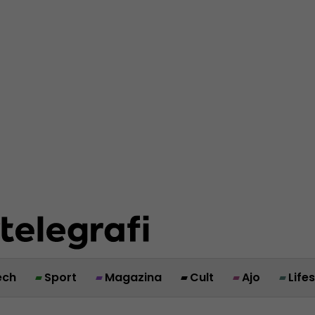
ech
Sport
Magazina
Cult
Ajo
Life