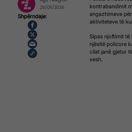
Nga
Telegrafi
kontrabandimit m
26/05/2026
angazhimeve për r
aktiviteteve të k
Sipas njoftimit të
njësitë policore 
cilat janë gjetur
vesh.