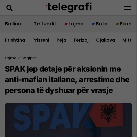
Ballina
Të fundit
Lajme
Botë
Ekono
Prishtina
Prizreni
Peja
Ferizaj
Gjakova
Mitrov
Lajme
>
Shqipëri
SPAK jep detaje për aksionin me
anti-mafian italiane, arrestime dhe
persona të dyshuar për vrasje