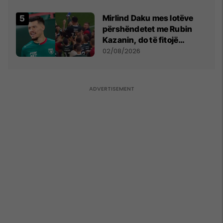
shpall gjendjen e luftës
Mirlind Daku mes lotëve
përshëndetet me Rubin
Kazanin, do të fitojë
miliona te Spartak Moska
02/08/2026