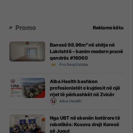
Promo
Reklamo këtu
Banesë 98.96m² në shitje në
Lakrishtë – banim modern pranë
qendrës #16060
Pro Real Estate
Alba Health bashkon
profesionistët e kujdesit në një
rrjet të përbashkët në Zvicër
Alba Health
Nga UBT në skenën botërore të
robotikës: Kosova drejt Koresë
së Jugut