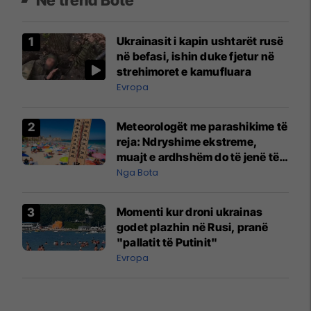
Ukrainasit i kapin ushtarët rusë
në befasi, ishin duke fjetur në
strehimoret e kamufluara
Evropa
Meteorologët me parashikime të
reja: Ndryshime ekstreme,
muajt e ardhshëm do të jenë të
pazakontë
Nga Bota
Momenti kur droni ukrainas
godet plazhin në Rusi, pranë
"pallatit të Putinit"
Evropa