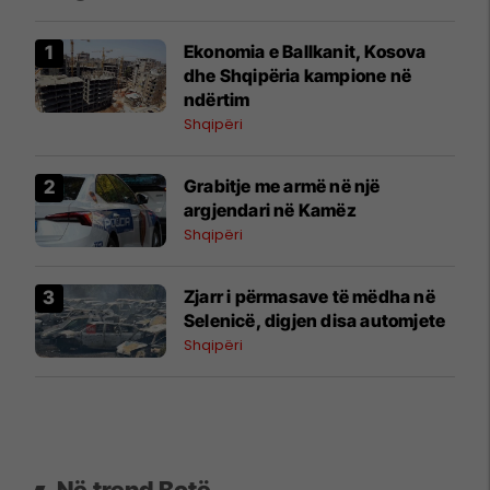
Ekonomia e Ballkanit, Kosova
dhe Shqipëria kampione në
ndërtim
Shqipëri
Grabitje me armë në një
argjendari në Kamëz
Shqipëri
Zjarr i përmasave të mëdha në
Selenicë, digjen disa automjete
Shqipëri
Në trend Botë