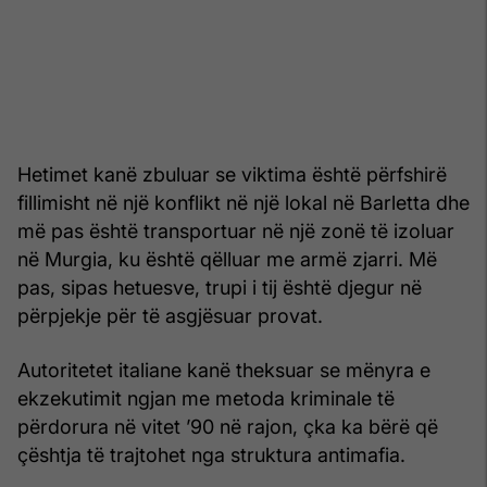
Hetimet kanë zbuluar se viktima është përfshirë
fillimisht në një konflikt në një lokal në Barletta dhe
më pas është transportuar në një zonë të izoluar
në Murgia, ku është qëlluar me armë zjarri. Më
pas, sipas hetuesve, trupi i tij është djegur në
përpjekje për të asgjësuar provat.
Autoritetet italiane kanë theksuar se mënyra e
ekzekutimit ngjan me metoda kriminale të
përdorura në vitet ’90 në rajon, çka ka bërë që
çështja të trajtohet nga struktura antimafia.