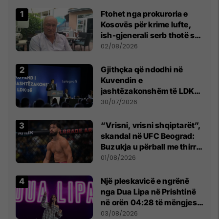
Ftohet nga prokuroria e
Kosovës për krime lufte,
ish-gjenerali serb thotë se
dikush e tradhtoi në
02/08/2026
Beograd
Gjithçka që ndodhi në
Kuvendin e
jashtëzakonshëm të LDK-
së
30/07/2026
“Vrisni, vrisni shqiptarët”,
skandal në UFC Beograd:
Buzukja u përball me thirrje
anti-shqiptare nga
01/08/2026
tribunat
Një pleskavicë e ngrënë
nga Dua Lipa në Prishtinë
në orën 04:28 të mëngjesit
- dhe bota digjitale serbe
03/08/2026