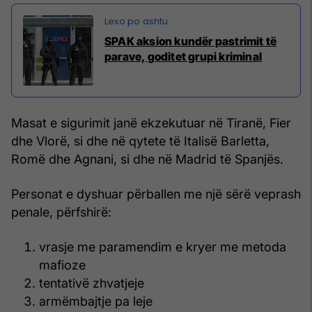
SPAK aksion kundër pastrimit të
parave, goditet grupi kriminal
Masat e sigurimit janë ekzekutuar në Tiranë, Fier
dhe Vlorë, si dhe në qytete të Italisë Barletta,
Romë dhe Agnani, si dhe në Madrid të Spanjës.
Personat e dyshuar përballen me një sërë veprash
penale, përfshirë:
vrasje me paramendim e kryer me metoda
mafioze
tentativë zhvatjeje
armëmbajtje pa leje