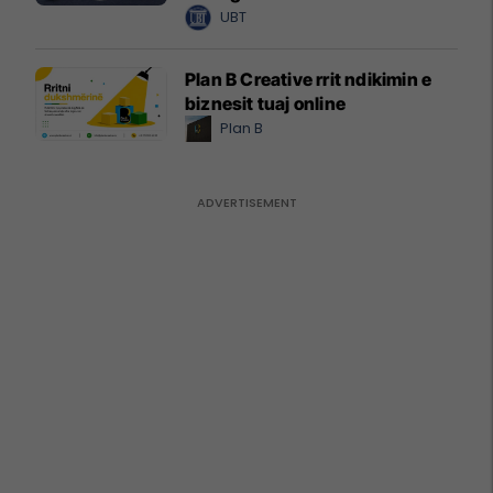
UBT
Plan B Creative rrit ndikimin e
biznesit tuaj online
Plan B