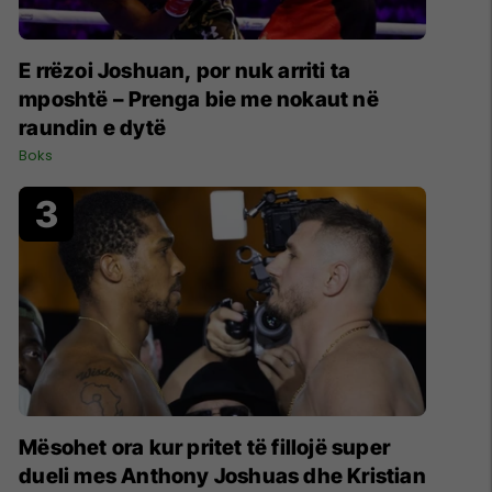
E rrëzoi Joshuan, por nuk arriti ta
mposhtë – Prenga bie me nokaut në
raundin e dytë
Boks
Mësohet ora kur pritet të fillojë super
dueli mes Anthony Joshuas dhe Kristian