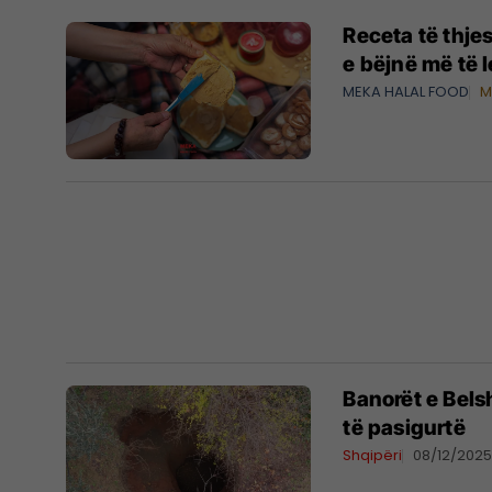
Receta të thj
e bëjnë më të l
MEKA HALAL FOOD
M
Banorët e Bels
të pasigurtë
Shqipëri
08/12/202