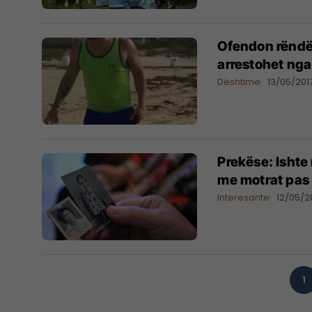
Ofendon rëndë 
arrestohet nga 
Dështime
13/05/201
Prekëse: Ishte 
me motrat pas 
Interesante
12/05/2
1