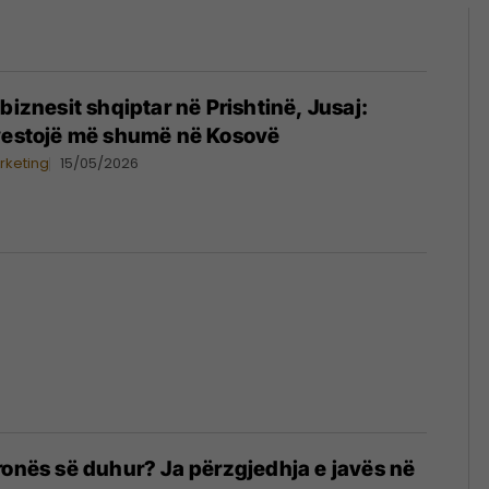
biznesit shqiptar në Prishtinë, Jusaj:
nvestojë më shumë në Kosovë
rketing
15/05/2026
ronës së duhur? Ja përzgjedhja e javës në