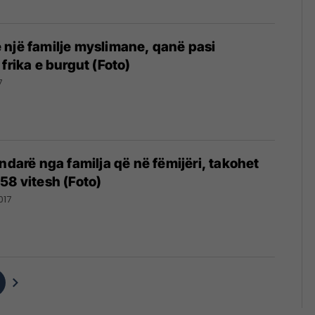
një familje myslimane, qanë pasi
frika e burgut (Foto)
7
ndarë nga familja që në fëmijëri, takohet
58 vitesh (Foto)
017