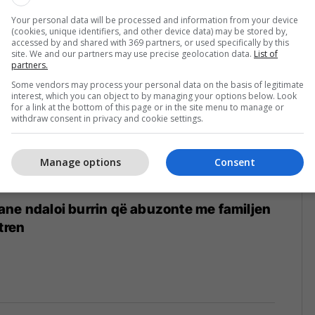
9
Your personal data will be processed and information from your device
(cookies, unique identifiers, and other device data) may be stored by,
accessed by and shared with 369 partners, or used specifically by this
site. We and our partners may use precise geolocation data.
List of
partners.
Some vendors may process your personal data on the basis of legitimate
interest, which you can object to by managing your options below. Look
for a link at the bottom of this page or in the site menu to manage or
withdraw consent in privacy and cookie settings.
Manage options
Consent
ne ndaloi burrin që abuzonte me familjen
tren