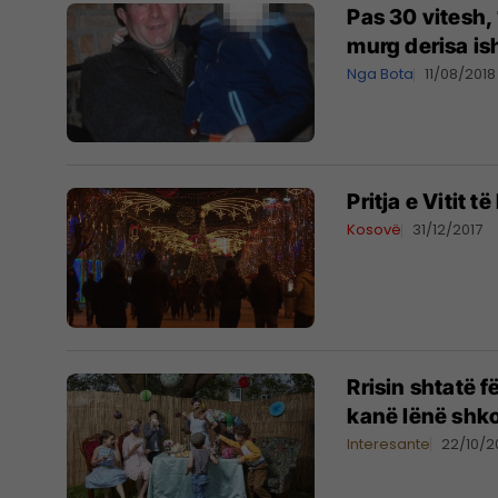
Pas 30 vitesh,
murg derisa is
Nga Bota
11/08/2018
Pritja e Vitit 
Kosovë
31/12/2017
Rrisin shtatë 
kanë lënë shko
Interesante
22/10/2