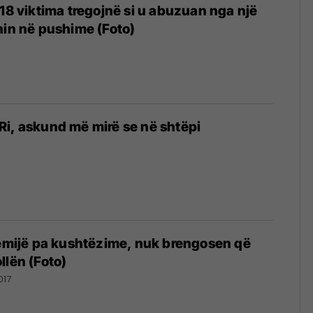
 18 viktima tregojnë si u abuzuan nga një
hin në pushime (Foto)
të Ri, askund më mirë se në shtëpi
fëmijë pa kushtëzime, nuk brengosen që
llën (Foto)
017