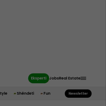
Eksperti
Jobs
Real Estate
style
Shëndeti
Fun
Newsletter