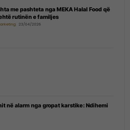
eshta me pashteta nga MEKA Halal Food që
ehtë rutinën e familjes
arketing
23/04/2026
hit në alarm nga gropat karstike: Ndihemi
5