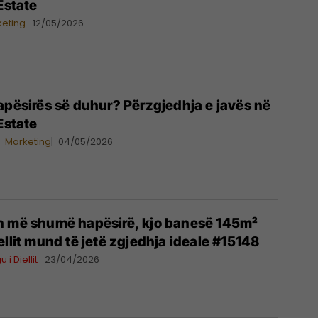
Estate
keting
12/05/2026
apësirës së duhur? Përzgjedhja e javës në
Estate
Marketing
04/05/2026
n më shumë hapësirë, kjo banesë 145m²
ellit mund të jetë zgjedhja ideale #15148
 i Diellit
23/04/2026