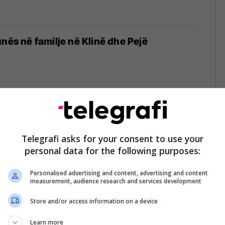
unës në familje në Klinë dhe Pejë
ljes më të madhe britanike”, çifti
që kanë 22 fëmijë ishin ballafaquar me
Telegrafi asks for your consent to use your
personal data for the following purposes:
jatë pandemisë
021
Personalised advertising and content, advertising and content
measurement, audience research and services development
Store and/or access information on a device
të familjes gjenden të vdekur në shtëpinë e
e Krishlindjes në SHBA
Learn more