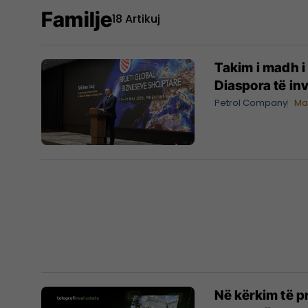
Familje
18 Artikuj
Takim i madh i 
Diaspora të i
Petrol Company
Ma
Në kërkim të p