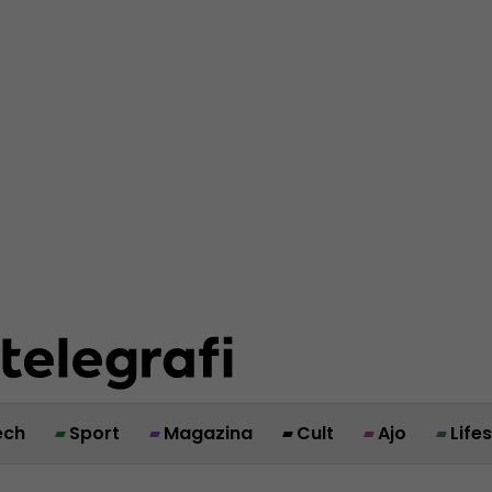
ech
Sport
Magazina
Cult
Ajo
Life