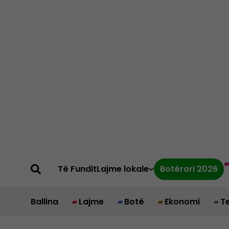
Të Fundit
Lajme lokale
Botërori 2026
Ballina
Lajme
Botë
Ekonomi
T