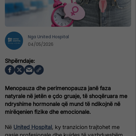
Nga
United Hospital
04/05/2026
Menopauza dhe perimenopauza janë faza
natyrale në jetën e çdo gruaje, të shoqëruara me
ndryshime hormonale që mund të ndikojnë në
mirëqenien fizike dhe emocionale.
Në
United Hospital
, ky tranzicion trajtohet me
qasje profesionale dhe kujdes të vazhdueshëm,