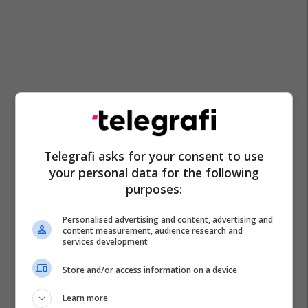
Analiza Hormonale
Echo Gjiri
Faza Natyrale
Telegrafi asks for your consent to use
Kontrolle
Kujdesi
Menopauza
your personal data for the following
Menopauza Dhe Perimenopauza
purposes:
Mireqenia E Pergjithshme
Pap Test
Rezervo Kontrollin
Shendetesi
United Hospital
Personalised advertising and content, advertising and
content measurement, audience research and
services development
Store and/or access information on a device
Learn more