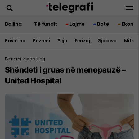
Ballina
Të fundit
Lajme
Botë
Ekono
Prishtina
Prizreni
Peja
Ferizaj
Gjakova
Mitrov
Ekonomi
>
Marketing
Shëndeti i gruas në menopauzë –
United Hospital