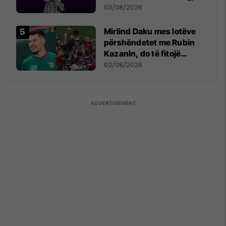
- dhe bota digjitale serbe
03/08/2026
shpall gjendjen e luftës
Mirlind Daku mes lotëve
përshëndetet me Rubin
Kazanin, do të fitojë
miliona te Spartak Moska
02/08/2026