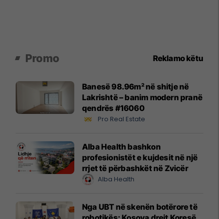
Promo
Reklamo këtu
Banesë 98.96m² në shitje në
Lakrishtë – banim modern pranë
qendrës #16060
Pro Real Estate
Alba Health bashkon
profesionistët e kujdesit në një
rrjet të përbashkët në Zvicër
Alba Health
Nga UBT në skenën botërore të
robotikës: Kosova drejt Koresë