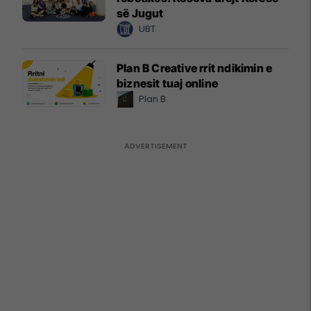
së Jugut
UBT
Plan B Creative rrit ndikimin e
biznesit tuaj online
Plan B