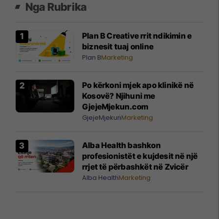
Nga Rubrika
Plan B Creative rrit ndikimin e
biznesit tuaj online
Plan B
Marketing
Po kërkoni mjek apo klinikë në
Kosovë? Njihuni me
GjejeMjekun.com
GjejeMjekun
Marketing
Alba Health bashkon
profesionistët e kujdesit në një
rrjet të përbashkët në Zvicër
Alba Health
Marketing