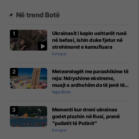
Në trend Botë
Ukrainasit i kapin ushtarët rusë
në befasi, ishin duke fjetur në
strehimoret e kamufluara
Evropa
Meteorologët me parashikime të
reja: Ndryshime ekstreme,
muajt e ardhshëm do të jenë të
pazakontë
Nga Bota
Momenti kur droni ukrainas
godet plazhin në Rusi, pranë
"pallatit të Putinit"
Evropa