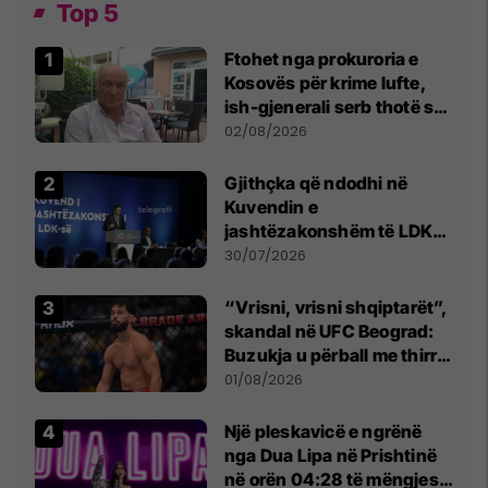
Top 5
Ftohet nga prokuroria e
Kosovës për krime lufte,
ish-gjenerali serb thotë se
dikush e tradhtoi në
02/08/2026
Beograd
Gjithçka që ndodhi në
Kuvendin e
jashtëzakonshëm të LDK-
së
30/07/2026
“Vrisni, vrisni shqiptarët”,
skandal në UFC Beograd:
Buzukja u përball me thirrje
anti-shqiptare nga
01/08/2026
tribunat
Një pleskavicë e ngrënë
nga Dua Lipa në Prishtinë
në orën 04:28 të mëngjesit