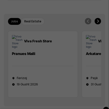
Jobs
Real Estate
Viva Fresh Store
Viva F
Pranues Malli
Arkatare
Ferizaj
Pejë
19 Gusht 2026
31 Gusht 20