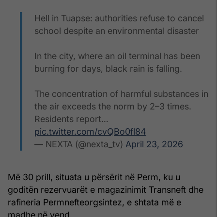
Hell in Tuapse: authorities refuse to cancel
school despite an environmental disaster
In the city, where an oil terminal has been
burning for days, black rain is falling.
The concentration of harmful substances in
the air exceeds the norm by 2–3 times.
Residents report…
pic.twitter.com/cvQBo0fl84
— NEXTA (@nexta_tv)
April 23, 2026
Më 30 prill, situata u përsërit në Perm, ku u
goditën rezervuarët e magazinimit Transneft dhe
rafineria Permnefteorgsintez, e shtata më e
madhe në vend.