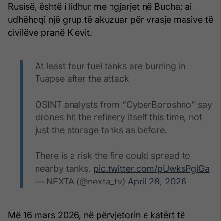
Rusisë, është i lidhur me ngjarjet në Bucha: ai
udhëhoqi një grup të akuzuar për vrasje masive të
civilëve pranë Kievit.
At least four fuel tanks are burning in
Tuapse after the attack
OSINT analysts from “CyberBoroshno” say
drones hit the refinery itself this time, not
just the storage tanks as before.
There is a risk the fire could spread to
nearby tanks.
pic.twitter.com/pUwksPgiGa
— NEXTA (@nexta_tv)
April 28, 2026
Më 16 mars 2026, në përvjetorin e katërt të