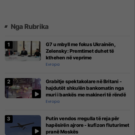
Nga Rubrika
G7 u mbyll me fokus Ukrainën,
Zelensky: Premtimet duhet të
kthehen në veprime
Evropa
Grabitje spektakolare në Britani -
hajdutët shkulën bankomatin nga
muri i bankës me makineri të rëndë
Evropa
Putin vendos rregulla të reja për
hapësirën ajrore - kufizon fluturimet
pranë Moskës