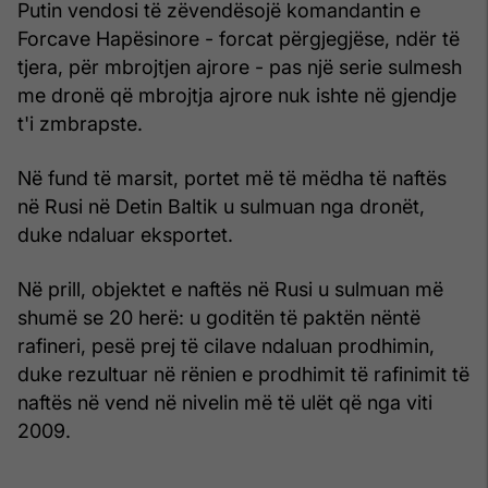
Putin vendosi të zëvendësojë komandantin e
Forcave Hapësinore - forcat përgjegjëse, ndër të
tjera, për mbrojtjen ajrore - pas një serie sulmesh
me dronë që mbrojtja ajrore nuk ishte në gjendje
t'i zmbrapste.
Në fund të marsit, portet më të mëdha të naftës
në Rusi në Detin Baltik u sulmuan nga dronët,
duke ndaluar eksportet.
Në prill, objektet e naftës në Rusi u sulmuan më
shumë se 20 herë: u goditën të paktën nëntë
rafineri, pesë prej të cilave ndaluan prodhimin,
duke rezultuar në rënien e prodhimit të rafinimit të
naftës në vend në nivelin më të ulët që nga viti
2009.