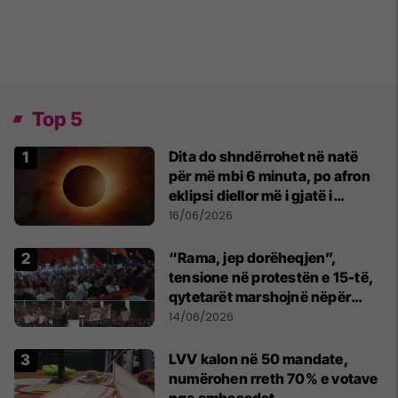
Top 5
Dita do shndërrohet në natë
për më mbi 6 minuta, po afron
eklipsi diellor më i gjatë i
shekullit të 21-të
16/06/2026
“Rama, jep dorëheqjen”,
tensione në protestën e 15-të,
qytetarët marshojnë nëpër
kryeqytet
14/06/2026
LVV kalon në 50 mandate,
numërohen rreth 70% e votave
nga ambasadat