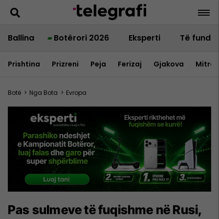
Ballina
Botërori 2026
Eksperti
Të fundit
Prishtina
Prizreni
Peja
Ferizaj
Gjakova
Mitrov
Botë
>
Nga Bota
>
Evropa
Pas sulmeve të fuqishme në Rusi,