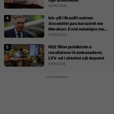
12/06/2026
Ish-ylli i Brazilit sulmon
Ancelottin pas barazimit me
Marokun: E nisi ndeshjen me
formacionin e gabuar
14/06/2026
KQZ fillon publikimin e
rezultateve të ambasadave,
LVV-së i shtohet një deputet
11/06/2026