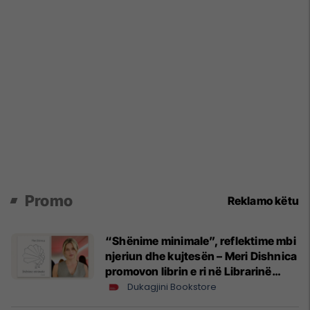
Promo
Reklamo këtu
“Shënime minimale”, reflektime mbi
njeriun dhe kujtesën – Meri Dishnica
promovon librin e ri në Librarinë
Dukagjini
Dukagjini Bookstore