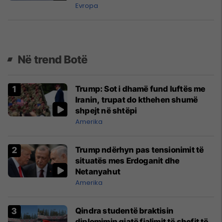
Evropa
Në trend Botë
Trump: Sot i dhamë fund luftës me
Iranin, trupat do kthehen shumë
shpejt në shtëpi
Amerika
Trump ndërhyn pas tensionimit të
situatës mes Erdoganit dhe
Netanyahut
Amerika
Qindra studentë braktisin
diplomimin gjatë fjalimit të shefit të