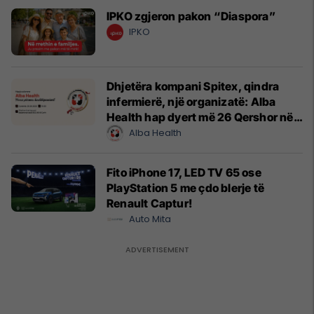
IPKO zgjeron pakon “Diaspora”
IPKO
Dhjetëra kompani Spitex, qindra
infermierë, një organizatë: Alba
Health hap dyert më 26 Qershor në
Cyrih
Alba Health
Fito iPhone 17, LED TV 65 ose
PlayStation 5 me çdo blerje të
Renault Captur!
Auto Mita