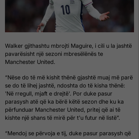
Walker gjithashtu mbrojti Maguire, i cili u la jashtë
pavarësisht një sezoni mbresëlënës te
Manchester United.
“Nëse do të më kishit thënë gjashtë muaj më parë
se do të lihej jashtë, ndoshta do të kisha thënë:
'Në rregull, mjaft e drejtë'. Por duke pasur
parasysh atë që ka bërë këtë sezon dhe ku ka
përfunduar Manchester United, pritej që ai të
kishte një shans të mirë për t'u futur në listë”.
“Mendoj se përvoja e tij, duke pasur parasysh që