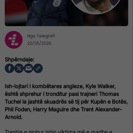
Nga
Telegrafi
23/05/2026
Ish-lojtari i kombëtares angleze, Kyle Walker,
është shprehur i tronditur pasi trajneri Thomas
Tuchel la jashtë skuadrës së tij për Kupën e Botës,
Phil Foden, Harry Maguire dhe Trent Alexander-
Arnold.
Treshja e njohur ishin viktima më e madhe e