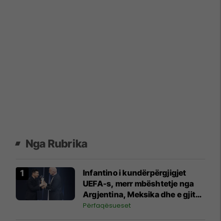
Nga Rubrika
Infantino i kundërpërgjigjet
UEFA-s, merr mbështetje nga
Argjentina, Meksika dhe e gjithë
Afrika
Përfaqësueset