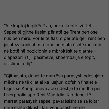
“A e kuptoj logjikën? Jo, nuk e kuptoj vërtet.
Sepse të gjithë flasim për atë që Trent bën ose
nuk bën mirë. Por le të flasim për atë që Trent bën
jashtëzakonisht mirë dhe ndoshta është më i miri
në botë në pozicionin e mbrojtësit të djathtë -
diapazoni i tij i pasimeve, shpërndarja e topit,
asistimet e tij”.
“Gjithashtu, duhet të marrësh parasysh ndeshjet e
mëdha në të cilat ai ka luajtur, qofshin finalet e
Ligës së Kampionëve apo ndeshje të mëdha për
Liverpoolin apo Real Madridin. Kjo duhet të
merret parasysh sepse, pavarësisht se sa lojtar i
mirë është dikush, kur vendosesh në një