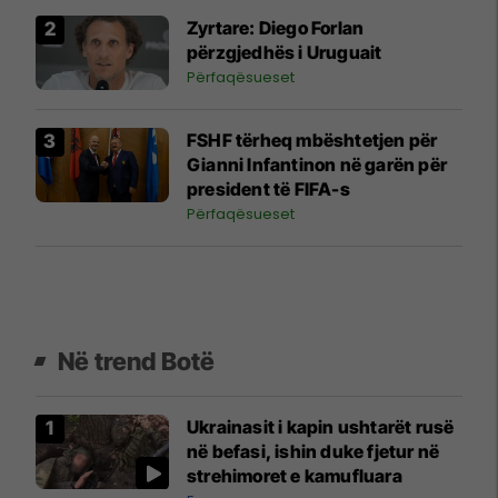
Zyrtare: Diego Forlan
përzgjedhës i Uruguait
Përfaqësueset
FSHF tërheq mbështetjen për
Gianni Infantinon në garën për
president të FIFA-s
Përfaqësueset
Në trend Botë
Ukrainasit i kapin ushtarët rusë
në befasi, ishin duke fjetur në
strehimoret e kamufluara