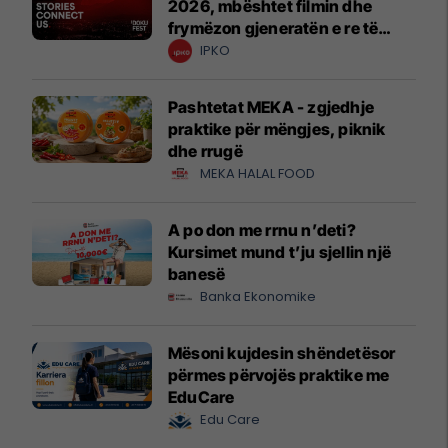
2026, mbështet filmin dhe
frymëzon gjeneratën e re të
krijuesve
IPKO
Pashtetat MEKA - zgjedhje
praktike për mëngjes, piknik
dhe rrugë
MEKA HALAL FOOD
A po don me rrnu n’deti?
Kursimet mund t’ju sjellin një
banesë
Banka Ekonomike
Mësoni kujdesin shëndetësor
përmes përvojës praktike me
EduCare
Edu Care