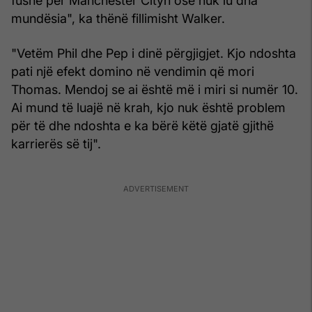
fushë për Manchester Cityn ose nuk iu dha
mundësia", ka thënë fillimisht Walker.
"Vetëm Phil dhe Pep i dinë përgjigjet. Kjo ndoshta
pati një efekt domino në vendimin që mori
Thomas. Mendoj se ai është më i miri si numër 10.
Ai mund të luajë në krah, kjo nuk është problem
për të dhe ndoshta e ka bërë këtë gjatë gjithë
karrierës së tij".