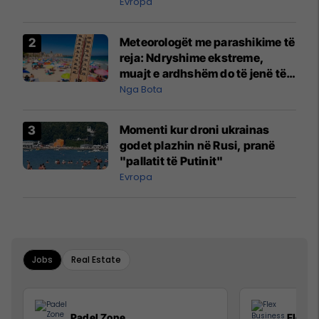
Evropa
Meteorologët me parashikime të
reja: Ndryshime ekstreme,
muajt e ardhshëm do të jenë të
pazakontë
Nga Bota
Momenti kur droni ukrainas
godet plazhin në Rusi, pranë
"pallatit të Putinit"
Evropa
Jobs
Real Estate
Padel Zone
Flex B