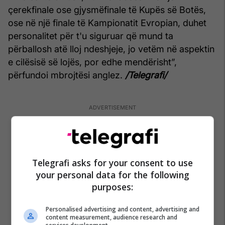
çerekfinale ose gjysmëfinale të Kupës së Botës,
ose në një finale të Kampionatit Evropian, duhet
personalitet për t'u siguruar që mund ta
përballosh atë lloj ndeshjeje, jo vetëm në aspektin
e cilësisë së lojës, por edhe mendërisht”,
përfundoi mbrojtësi anglez.
/Telegrafi/
Telegrafi asks for your consent to use
your personal data for the following
purposes:
Personalised advertising and content, advertising and
content measurement, audience research and