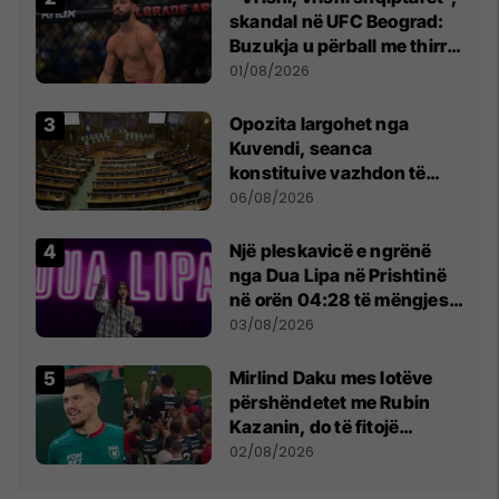
skandal në UFC Beograd:
Buzukja u përball me thirrje
anti-shqiptare nga
01/08/2026
tribunat
Opozita largohet nga
Kuvendi, seanca
konstituive vazhdon të
shtunën në orën 11:00
06/08/2026
Një pleskavicë e ngrënë
nga Dua Lipa në Prishtinë
në orën 04:28 të mëngjesit
- dhe bota digjitale serbe
03/08/2026
shpall gjendjen e luftës
Mirlind Daku mes lotëve
përshëndetet me Rubin
Kazanin, do të fitojë
miliona te Spartak Moska
02/08/2026