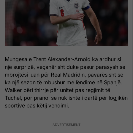
Mungesa e Trent Alexander-Arnold ka ardhur si
një surprizë, veçanërisht duke pasur parasysh se
mbrojtësi luan për Real Madridin, pavarësisht se
ka një sezon të mbushur me lëndime në Spanjë.
Walker bëri thirrje për unitet pas regjimit të
Tuchel, por pranoi se nuk ishte i qartë për logjikën
sportive pas këtij vendimi.