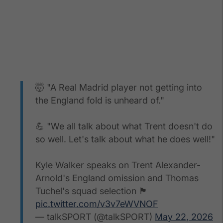
🤯 "A Real Madrid player not getting into
the England fold is unheard of."
💪 "We all talk about what Trent doesn't do
so well. Let's talk about what he does well!"
Kyle Walker speaks on Trent Alexander-
Arnold's England omission and Thomas
Tuchel's squad selection 🏴󠁧󠁢󠁥󠁮󠁧󠁿
pic.twitter.com/v3v7eWVNOF
— talkSPORT (@talkSPORT)
May 22, 2026