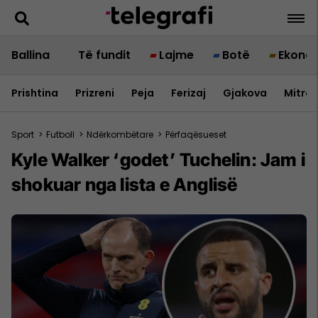
Ballina
Të fundit
Lajme
Botë
Ekono
Prishtina
Prizreni
Peja
Ferizaj
Gjakova
Mitrov
Sport
>
Futboll
>
Ndërkombëtare
>
Përfaqësueset
Kyle Walker ‘godet’ Tuchelin: Jam i
shokuar nga lista e Anglisë