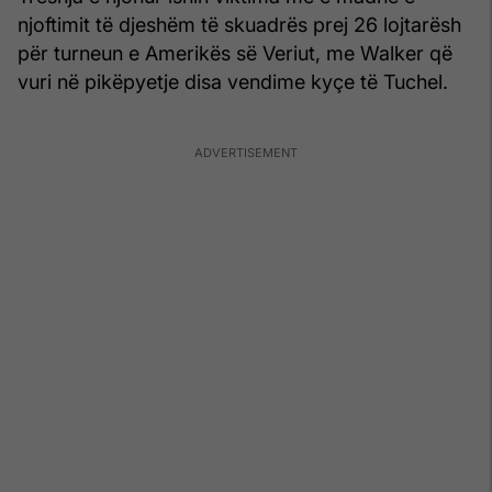
njoftimit të djeshëm të skuadrës prej 26 lojtarësh
për turneun e Amerikës së Veriut, me Walker që
vuri në pikëpyetje disa vendime kyçe të Tuchel.