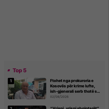
Top 5
Ftohet nga prokuroria e
Kosovës për krime lufte,
ish-gjenerali serb thotë se
dikush e tradhtoi në
02/08/2026
Beograd
“Vrisni, vrisni shqiptarët”,