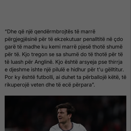
“Dhe që një qendërmbrojtës të marrë
përgjegjësinë për të ekzekutuar penalltitë në çdo
garë të madhe ku kemi marrë pjesë thotë shumë
për të. Kjo tregon se sa shumë do të thotë për të
të luash për Anglinë. Kjo është arsyeja pse thirrja
e djeshme ishte një pilulë e hidhur për t'u gëlltitur.
Por ky është futbolli, ai duhet ta përballojë këtë, të
rikuperojë veten dhe të ecë përpara”.