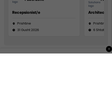
Recepsionist/e
Architect
Prishtine
Prishtinë
31 Gusht 2026
6 Shtator 2
×