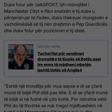
Duke folur për
talkSPORT
, ish-mbrojtësi i
Manchester Cityt e filloi analizën e tij duke u
përqendruar te Foden, duke theksuar mungesën e
vazhdimësisë së tij nën drejtimin e Pep Guardiolës
dhe duke folur për pozicionin e tij ideal.
Tuchel flet për vendimet
dramatike të Kupës së Botës pasi
tre emra të mëdhenj mbetën
jashtë listës së Anglisë
"Është një tronditje për mua sepse e di se çfarë
mund të bëjë Phil ditë pas dite. E di se çfarë mund
të bëjë ai në fushë në çdo kohë. Por ndoshta vetë
Phil do të thoshte se nuk tregoi mjaftueshëm në