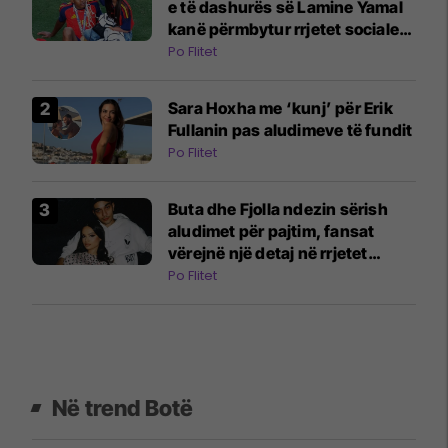
e të dashurës së Lamine Yamal
kanë përmbytur rrjetet sociale:
E gjitha filloi me një video në
Po Flitet
TikTok
Sara Hoxha me ‘kunj’ për Erik
Fullanin pas aludimeve të fundit
Po Flitet
Buta dhe Fjolla ndezin sërish
aludimet për pajtim, fansat
vërejnë një detaj në rrjetet
sociale
Po Flitet
Në trend Botë