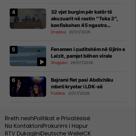
32 vjet burgim për katër të
akuzuarit në rastin “Toka 2”,
konfiskohen 45 ngastra
kadastrale
Drejtësi
31/07/2026
Fenomen i çuditshëm në Gjirin e
Lalzit, pamjet bëhen virale
Shqipëri
29/07/2026
Bajrami flet pasi Abdixhiku
mbeti kryetar i LDK-së
Politikë
31/07/2026
Rreth nesh
Politikat e Privatësisë
Na Kontaktoni
Prokurimi i Hapur
RTV Dukagjini
Deutsche Welle
ICK