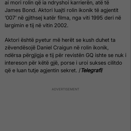
ai mori rolin që ia ndryshoi karrierën, atë të
James Bond. Aktori luajti rolin ikonik të agjentit
‘007’ në gjithsej katër filma, nga viti 1995 deri në
largimin e tij në vitin 2002.
Aktori është pyetur më herët se kush duhet ta
zëvendësojë Daniel Craigun në rolin ikonik,
ndërsa përgjigja e tij për revistën GQ ishte se nuk i
intereson për këtë gjë, porse i uroi sukses cilitdo
që e luan tutje agjentin sekret. /
Telegrafi
/