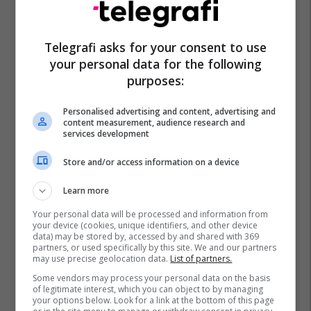
EXPO DIASPORA 2026 mbahet
më 3, 4 dhe 5 gusht në Prishtinë
Expo Prishtina
Telegrafi asks for your consent to use
your personal data for the following
purposes:
Personalised advertising and content, advertising and
content measurement, audience research and
services development
Store and/or access information on a device
Learn more
Your personal data will be processed and information from
your device (cookies, unique identifiers, and other device
data) may be stored by, accessed by and shared with 369
partners, or used specifically by this site. We and our partners
may use precise geolocation data.
List of partners.
Some vendors may process your personal data on the basis
of legitimate interest, which you can object to by managing
your options below. Look for a link at the bottom of this page