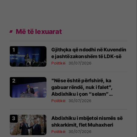
Më të lexuarat
Gjithçka që ndodhi në Kuvendin
e jashtëzakonshëm të LDK-së
Politikë
30/07/2026
"Nëse është përfshirë, ka
gabuar rëndë, nuk i falet",
Abdixhiku i çon “selam”
Përparim Ramës
Politikë
30/07/2026
Abdixhiku i mbijetoi nismës së
shkarkimit, flet Muhaxheri
Politikë
30/07/2026