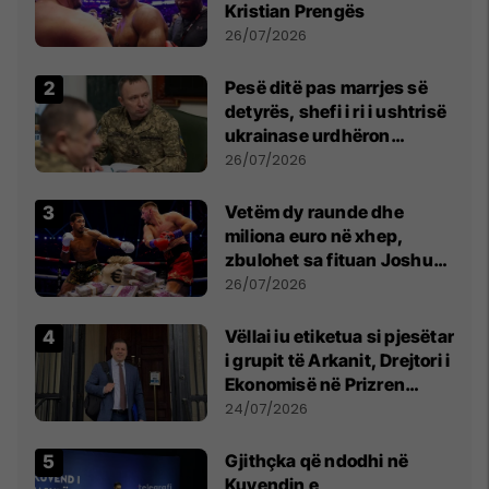
Kristian Prengës
26/07/2026
Pesë ditë pas marrjes së
detyrës, shefi i ri i ushtrisë
ukrainase urdhëron
kontroll të madh
26/07/2026
Vetëm dy raunde dhe
miliona euro në xhep,
zbulohet sa fituan Joshua
e Prenga
26/07/2026
Vëllai iu etiketua si pjesëtar
i grupit të Arkanit, Drejtori i
Ekonomisë në Prizren
mohon pretendimet
24/07/2026
Gjithçka që ndodhi në
Kuvendin e