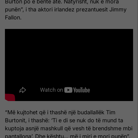
Burton po e bënte atë. Natyrisht, nuk e mora
punën”, i tha aktori irlandez prezantuesit Jimmy
Fallon.
“Më kujtohet që i thashë një budallallëk Tim
Burtonit, i thashë: ‘Ti e di se nuk do të mund ta
kuptoja asnjë mashkull që vesh të brendshme mbi
pantallona’. Dhe kështu... më i miri e mori punën”,