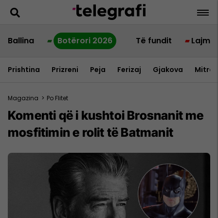
Ballina
Botërori 2026
Të fundit
Lajme
Prishtina
Prizreni
Peja
Ferizaj
Gjakova
Mitrov
Magazina
>
Po Flitet
Komenti që i kushtoi Brosnanit me
mosfitimin e rolit të Batmanit