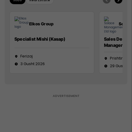
Elkos Group
Solac
Specialist Mishi (Kasap)
Sales Devel
Manager
Ferizaj
Prishtinë
3 Gusht 2026
29 Gusht 2