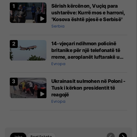
Sërish kërcënon, Vuçiq para
ushtarëve: Kurrë mos e harroni,
'Kosova është pjesë e Serbisë'
Serbia
14-vjeçari ndihmon policinë
britanike për një telefonatë të
rreme, aeroplanët luftarakë u
ngritën në ajër për të
Evropa
interceptuar fluturaken e Qatar
Airways që po shkonte drejt
Ukrainasit sulmohen në Poloni -
Mançesterit
Tusk i kërkon presidentit të
reagojë
Evropa
Jobs
Real Estate