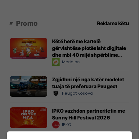
Promo
Reklamo këtu
Këtë herë me kartelë
gërvishtëse plotësisht digjitale
dhe mbi 40 mijë shpërblime
instant!
Meridian
Zgjidhni një nga katër modelet
tuaja të preferuara Peugeot
Peugot Kosova
IPKO vazhdon partneritetin me
Sunny Hill Festival 2026
IPKO