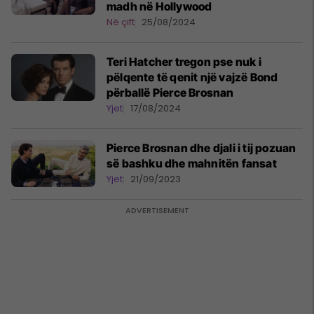
madh në Hollywood
Në çift
25/08/2024
Teri Hatcher tregon pse nuk i
pëlqente të qenit një vajzë Bond
përballë Pierce Brosnan
Yjet
17/08/2024
Pierce Brosnan dhe djali i tij pozuan
së bashku dhe mahnitën fansat
Yjet
21/09/2023