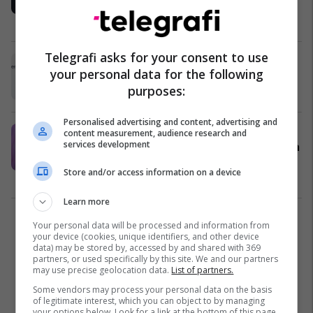
Bondit
Po Flitet
24/04/2020
Telegrafi asks for your consent to use
Ish-aktori i James Bond, Pierce
your personal data for the following
Brosnan habit fansat me dukjen e tij
purposes:
Yjet
21/04/2020
Personalised advertising and content, advertising and
Filmi ku do të luajë Camila Cabello
content measurement, audience research and
services development
në rolin e Hirushes, shtyhet për vitin
2021
Store and/or access information on a device
TV / Film
10/04/2020
Learn more
1
Your personal data will be processed and information from
your device (cookies, unique identifiers, and other device
data) may be stored by, accessed by and shared with 369
partners, or used specifically by this site. We and our partners
may use precise geolocation data.
List of partners.
Some vendors may process your personal data on the basis
of legitimate interest, which you can object to by managing
your options below. Look for a link at the bottom of this page