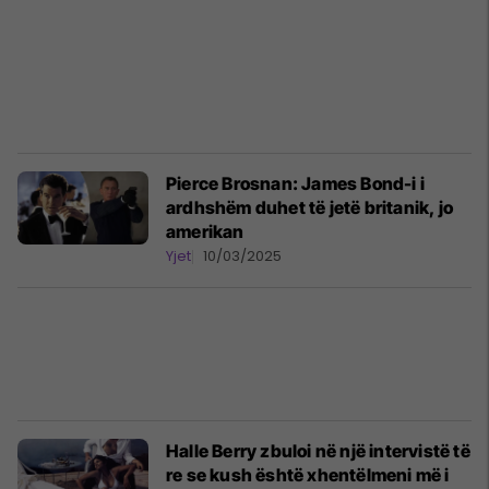
Pierce Brosnan: James Bond-i i
ardhshëm duhet të jetë britanik, jo
amerikan
Yjet
10/03/2025
Halle Berry zbuloi në një intervistë të
re se kush është xhentëlmeni më i