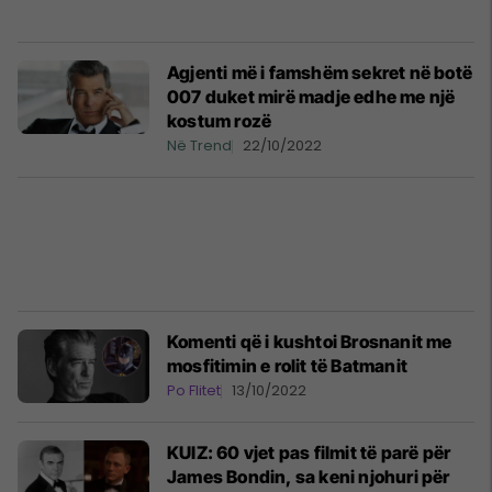
Agjenti më i famshëm sekret në botë
007 duket mirë madje edhe me një
kostum rozë
Në Trend
22/10/2022
Komenti që i kushtoi Brosnanit me
mosfitimin e rolit të Batmanit
Po Flitet
13/10/2022
KUIZ: 60 vjet pas filmit të parë për
James Bondin, sa keni njohuri për