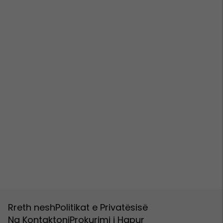
Rreth nesh
Politikat e Privatësisë
Na Kontaktoni
Prokurimi i Hapur