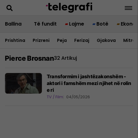
Ballina
Të fundit
Lajme
Botë
Ekono
Prishtina
Prizreni
Peja
Ferizaj
Gjakova
Mitrov
Pierce Brosnan
32 Artikuj
Transformim i jashtëzakonshëm -
aktori i famshëm mezi njihet në rolin
e ri
TV / Film
04/05/2026