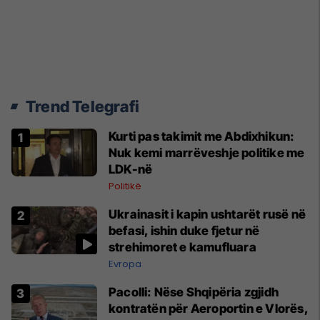
Trend Telegrafi
Kurti pas takimit me Abdixhikun:
Nuk kemi marrëveshje politike me
LDK-në
Politikë
Ukrainasit i kapin ushtarët rusë në
befasi, ishin duke fjetur në
strehimoret e kamufluara
Evropa
Pacolli: Nëse Shqipëria zgjidh
kontratën për Aeroportin e Vlorës,