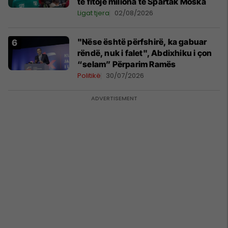
të fitojë miliona te Spartak Moska
Ligat tjera
02/08/2026
"Nëse është përfshirë, ka gabuar
rëndë, nuk i falet", Abdixhiku i çon
“selam” Përparim Ramës
Politikë
30/07/2026