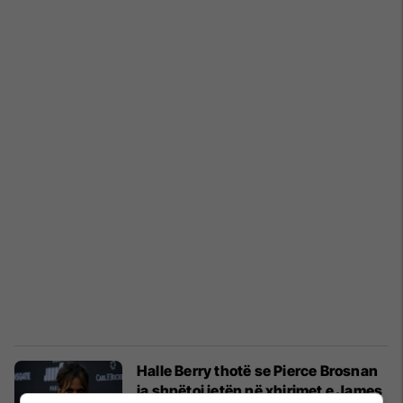
Halle Berry thotë se Pierce Brosnan
ia shpëtoi jetën në xhirimet e James