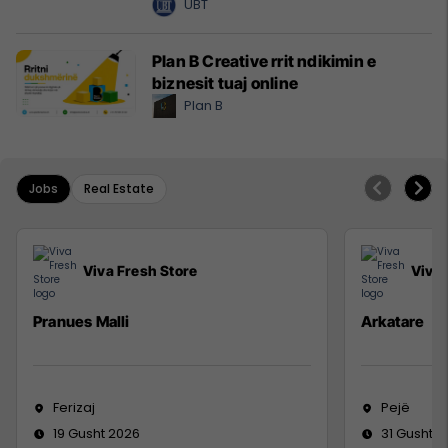
UBT
Plan B Creative rrit ndikimin e
biznesit tuaj online
Plan B
Jobs
Real Estate
Viva Fresh Store
Viva 
Pranues Malli
Arkatare
Ferizaj
Pejë
19 Gusht 2026
31 Gusht 2