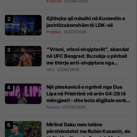
Kosovë
02/08/2026
Gjithçka që ndodhi në Kuvendin e
jashtëzakonshëm të LDK-së
Politikë
30/07/2026
“Vrisni, vrisni shqiptarët”, skandal
në UFC Beograd: Buzukja u përball
me thirrje anti-shqiptare nga
tribunat
UFC
01/08/2026
Një pleskavicë e ngrënë nga Dua
Lipa në Prishtinë në orën 04:28 të
mëngjesit - dhe bota digjitale serbe
shpall gjendjen e luftës
Serbia
03/08/2026
Mirlind Daku mes lotëve
përshëndetet me Rubin Kazanin, do