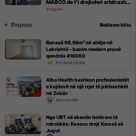
MABCO do t’i drejtohet arbitrazhit
ndërkombëtar
Shqipëri
Promo
Reklamo këtu
Banesë 98.96m² në shitje në
Lakrishtë – banim modern pranë
qendrës #16060
Pro Real Estate
Alba Health bashkon profesionistët
e kujdesit në një rrjet të përbashkët
në Zvicër
Alba Health
Nga UBT në skenën botërore të
robotikës: Kosova drejt Koresë së
Jugut