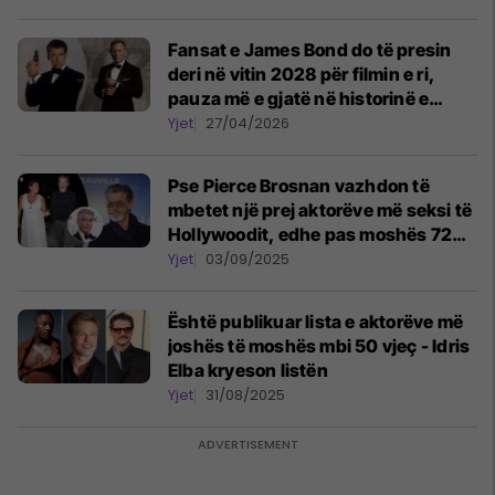
Fansat e James Bond do të presin
deri në vitin 2028 për filmin e ri,
pauza më e gjatë në historinë e
serisë
Yjet
27/04/2026
Pse Pierce Brosnan vazhdon të
mbetet një prej aktorëve më seksi të
Hollywoodit, edhe pas moshës 72
vjeçare
Yjet
03/09/2025
Është publikuar lista e aktorëve më
joshës të moshës mbi 50 vjeç - Idris
Elba kryeson listën
Yjet
31/08/2025