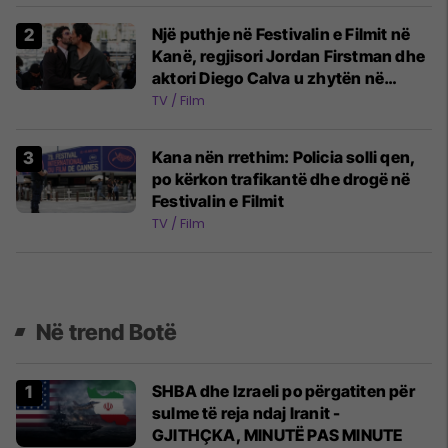
Një puthje në Festivalin e Filmit në
Kanë, regjisori Jordan Firstman dhe
aktori Diego Calva u zhytën në
pasion para njerëzve në tapetin e
TV / Film
kuq
Kana nën rrethim: Policia solli qen,
po kërkon trafikantë dhe drogë në
Festivalin e Filmit
TV / Film
Në trend Botë
SHBA dhe Izraeli po përgatiten për
sulme të reja ndaj Iranit -
GJITHÇKA, MINUTË PAS MINUTE