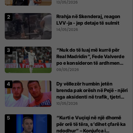
parë një shqiptare nga
13/05/2026
Kanadaja
Rrahja në Skenderaj, reagon
LVV-ja - jep detaje të sulmit
14/05/2026
“Nuk do të luaj më kurrë për
Real Madridin”, Fede Valverde
po e konsideron të ardhmen
pas sherrit me Tchouamenin
09/05/2026
Dy vëllezër humbin jetën
brenda pak orësh në Pejë - njëri
nga aksidenti në trafik, tjetri
nga sëmundja
10/05/2026
“Kurti e Vuçiqi në një dhomë
për orë të tëra, s’dihet çfarë ka
ndodhur” – Konjufca i