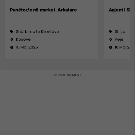
Punëtor/e në market, Arkatare
Agjent i Shi
Shërbime te Klientëve
Shitje
Kosovë
Pejë
18 Maj 2026
18 Maj 202