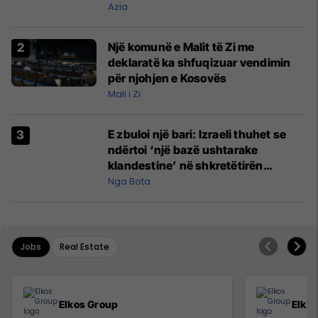
Azia
Një komunë e Malit të Zi me
deklaratë ka shfuqizuar vendimin
për njohjen e Kosovës
Mali i Zi
E zbuloi një bari: Izraeli thuhet se
ndërtoi ‘një bazë ushtarake
klandestine’ në shkretëtirën
irakiane për luftën me Iranin
Nga Bota
Jobs
Real Estate
Elkos Group
Elko