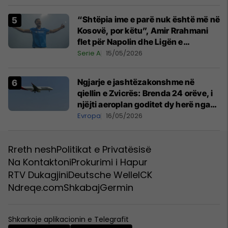
“Shtëpia ime e parë nuk është më në
Kosovë, por këtu”, Amir Rrahmani
flet për Napolin dhe Ligën e
Kampionëve
Serie A
15/05/2026
Ngjarje e jashtëzakonshme në
qiellin e Zvicrës: Brenda 24 orëve, i
njëjti aeroplan goditet dy herë nga
rrufeja
Evropa
16/05/2026
Rreth nesh
Politikat e Privatësisë
Na Kontaktoni
Prokurimi i Hapur
RTV Dukagjini
Deutsche Welle
ICK
Ndreqe.com
Shkabaj
Germin
Shkarkoje aplikacionin e Telegrafit