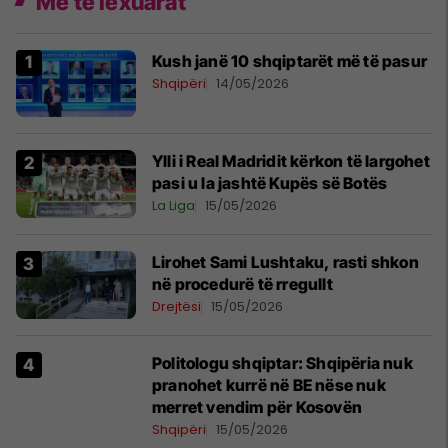
Më të lexuarat
Kush janë 10 shqiptarët më të pasur
Shqipëri
14/05/2026
Ylli i Real Madridit kërkon të largohet
pasi u la jashtë Kupës së Botës
La Liga
15/05/2026
Lirohet Sami Lushtaku, rasti shkon
në procedurë të rregullt
Drejtësi
15/05/2026
Politologu shqiptar: Shqipëria nuk
pranohet kurrë në BE nëse nuk
merret vendim për Kosovën
Shqipëri
15/05/2026