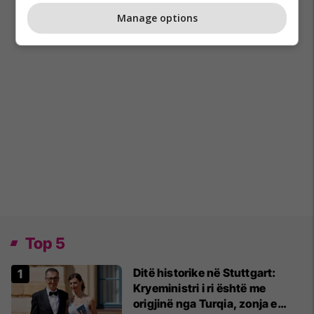
Manage options
Top 5
Ditë historike në Stuttgart:
Kryeministri i ri është me
origjinë nga Turqia, zonja e