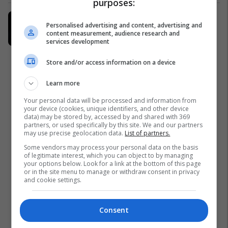
purposes:
SKECHERS hap pikën e re outlet në
Personalised advertising and content, advertising and
Kosovë, ofron zbritje deri në 50%
content measurement, audience research and
SKECHERS
services development
Store and/or access information on a device
Learn more
Your personal data will be processed and information from
your device (cookies, unique identifiers, and other device
data) may be stored by, accessed by and shared with 369
partners, or used specifically by this site. We and our partners
may use precise geolocation data.
List of partners.
Some vendors may process your personal data on the basis
of legitimate interest, which you can object to by managing
your options below. Look for a link at the bottom of this page
or in the site menu to manage or withdraw consent in privacy
and cookie settings.
Consent