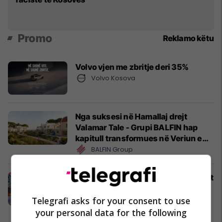
Promo
Reklamo këtu
Volvo vjen me zbritje deri 35%
Volvo Kosova
Nga suksesi në Hamallaj drejt
Valamar Tale - Grupi BALFIN hap
kapitull transformues në Veriun e
Shqipërisë
BALFIN Group
Sunny Hill 2026: Konfirmohen emrat
e rinj; Seth Troxler, Carlita dhe
Manifest në Prishtinë
Telegrafi asks for your consent to use
Sunny Hill Festival
your personal data for the following