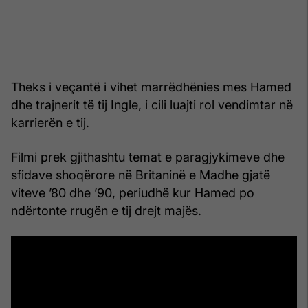
Theks i veçantë i vihet marrëdhënies mes Hamed
dhe trajnerit të tij Ingle, i cili luajti rol vendimtar në
karrierën e tij.
Filmi prek gjithashtu temat e paragjykimeve dhe
sfidave shoqërore në Britaninë e Madhe gjatë
viteve ’80 dhe ’90, periudhë kur Hamed po
ndërtonte rrugën e tij drejt majës.