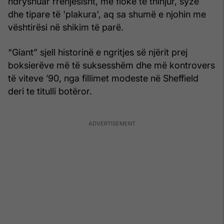
ndryshuar rrënjësisht, me flokë të thinjur, syze
dhe tipare të 'plakura', aq sa shumë e njohin me
vështirësi në shikim të parë.
“Giant” sjell historinë e ngritjes së njërit prej
boksierëve më të suksesshëm dhe më kontrovers
të viteve ’90, nga fillimet modeste në Sheffield
deri te titulli botëror.