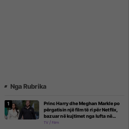
Nga Rubrika
Princ Harry dhe Meghan Markle po
përgatisin një film të ri për Netflix,
bazuar në kujtimet nga lufta në
Afganistan
TV / Film