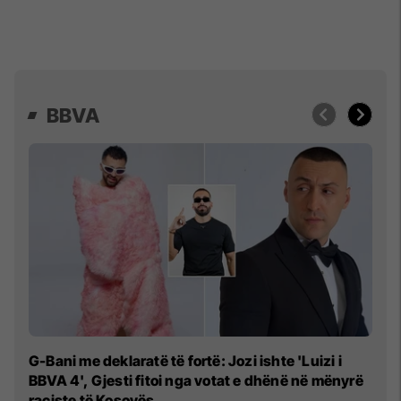
BBVA
Eg
G-Bani me deklaratë të fortë: Jozi ishte 'Luizi i
ja
BBVA 4', Gjesti fitoi nga votat e dhënë në mënyrë
raciste të Kosovës