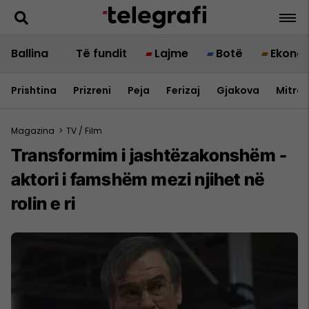
Ballina
Të fundit
Lajme
Botë
Ekono
Prishtina
Prizreni
Peja
Ferizaj
Gjakova
Mitrov
Magazina
>
TV / Film
Transformim i jashtëzakonshëm -
aktori i famshëm mezi njihet në
rolin e ri