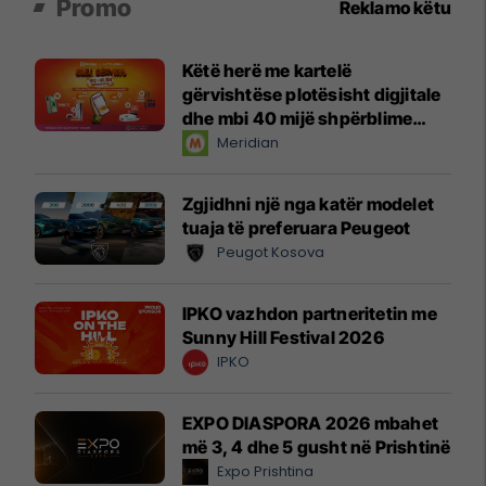
Promo
Reklamo këtu
Këtë herë me kartelë
gërvishtëse plotësisht digjitale
dhe mbi 40 mijë shpërblime
instant!
Meridian
Zgjidhni një nga katër modelet
tuaja të preferuara Peugeot
Peugot Kosova
IPKO vazhdon partneritetin me
Sunny Hill Festival 2026
IPKO
EXPO DIASPORA 2026 mbahet
më 3, 4 dhe 5 gusht në Prishtinë
Expo Prishtina