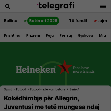
Ballina
Botërori 2026
Të fundit
Lajme
Prishtina
Prizreni
Peja
Ferizaj
Gjakova
Mitrov
Sport
>
Futboll
>
Futboll-nderkombetare
>
Serie A
Kokëdhimbje për Allegrin,
Juventusi me tetë mungesa ndaj