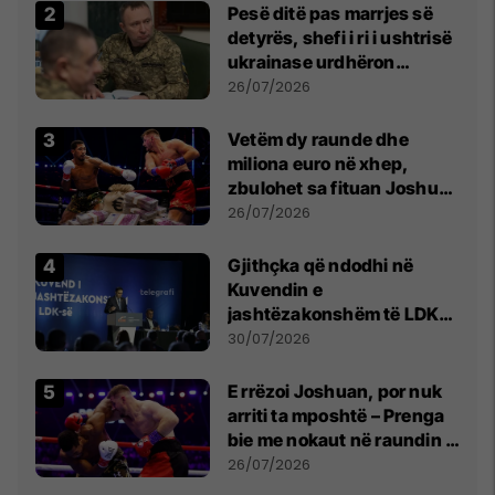
Pesë ditë pas marrjes së
detyrës, shefi i ri i ushtrisë
ukrainase urdhëron
kontroll të madh
26/07/2026
Vetëm dy raunde dhe
miliona euro në xhep,
zbulohet sa fituan Joshua
e Prenga
26/07/2026
Gjithçka që ndodhi në
Kuvendin e
jashtëzakonshëm të LDK-
së
30/07/2026
E rrëzoi Joshuan, por nuk
arriti ta mposhtë – Prenga
bie me nokaut në raundin e
dytë
26/07/2026