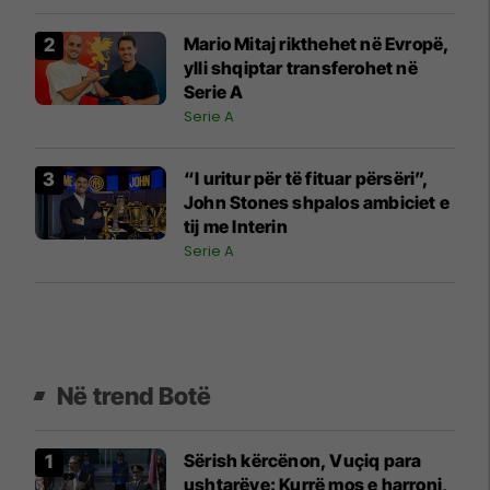
Mario Mitaj rikthehet në Evropë,
ylli shqiptar transferohet në
Serie A
Serie A
“I uritur për të fituar përsëri”,
John Stones shpalos ambiciet e
tij me Interin
Serie A
Në trend Botë
Sërish kërcënon, Vuçiq para
ushtarëve: Kurrë mos e harroni,