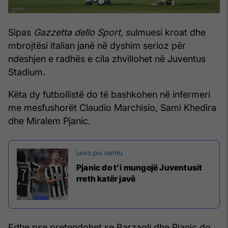
Sipas
Gazzetta dello Sport
, sulmuesi kroat dhe
mbrojtësi italian janë në dyshim serioz për
ndeshjen e radhës e cila zhvillohet në Juventus
Stadium.
Këta dy futbollistë do të bashkohen në infermeri
me mesfushorët Claudio Marchisio, Sami Khedira
dhe Miralem Pjanic.
Pjanic do t’i mungojë Juventusit
rreth katër javë
Edhe pse pretendohet se Barzagli dhe Pjanic do