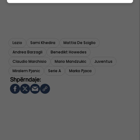
Lazio
Sami Khedira
Mattia De Sciglio
Andrea Barzagli
Benedikt Howedes
Claudio Marchisio
Mario Mandzukic
Juventus
Miralem Pjanic
Serie A
Marko Pjaca