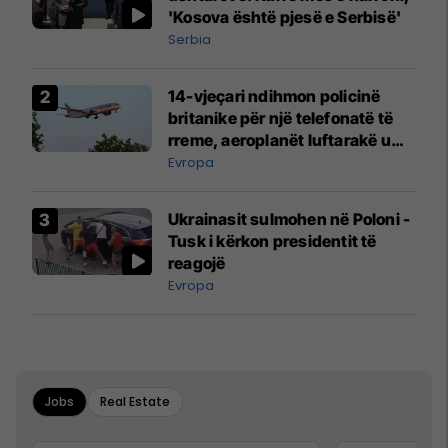
'Kosova është pjesë e Serbisë'
Serbia
14-vjeçari ndihmon policinë
britanike për një telefonatë të
rreme, aeroplanët luftarakë u
ngritën në ajër për të
Evropa
interceptuar fluturaken e Qatar
Airways që po shkonte drejt
Ukrainasit sulmohen në Poloni -
Mançesterit
Tusk i kërkon presidentit të
reagojë
Evropa
Jobs
Real Estate