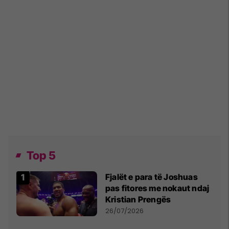
Top 5
Fjalët e para të Joshuas
pas fitores me nokaut ndaj
Kristian Prengës
26/07/2026