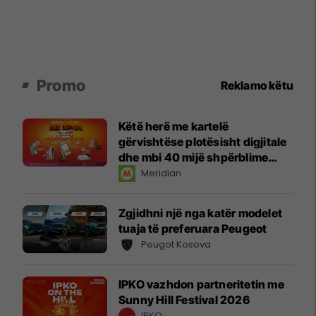
Promo
Reklamo këtu
Këtë herë me kartelë
gërvishtëse plotësisht digjitale
dhe mbi 40 mijë shpërblime
instant!
Meridian
Zgjidhni një nga katër modelet
tuaja të preferuara Peugeot
Peugot Kosova
IPKO vazhdon partneritetin me
Sunny Hill Festival 2026
IPKO