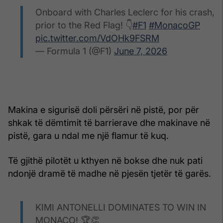
Onboard with Charles Leclerc for his crash,
prior to the Red Flag! 👇
#F1
#MonacoGP
pic.twitter.com/VdOHk9FSRM
— Formula 1 (@F1)
June 7, 2026
Makina e sigurisë doli përsëri në pistë, por për
shkak të dëmtimit të barrierave dhe makinave në
pistë, gara u ndal me një flamur të kuq.
Të gjithë pilotët u kthyen në bokse dhe nuk pati
ndonjë dramë të madhe në pjesën tjetër të garës.
KIMI ANTONELLI DOMINATES TO WIN IN
MONACO! 🏆👏