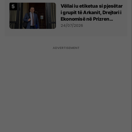
Vëllai iu etiketua si pjesëtar
i grupit të Arkanit, Drejtori i
Ekonomisë në Prizren
mohon pretendimet
24/07/2026