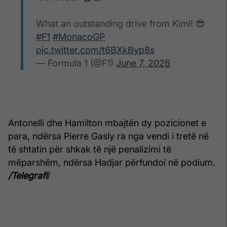
What an outstanding drive from Kimi! 😎
#F1
#MonacoGP
pic.twitter.com/t6BXkByp8s
— Formula 1 (@F1)
June 7, 2026
Antonelli dhe Hamilton mbajtën dy pozicionet e
para, ndërsa Pierre Gasly ra nga vendi i tretë në
të shtatin për shkak të një penalizimi të
mëparshëm, ndërsa Hadjar përfundoi në podium.
/Telegrafi
/