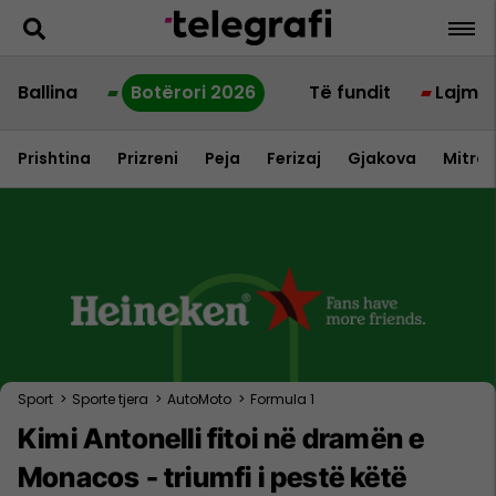
Ballina
Botërori 2026
Të fundit
Lajme
Prishtina
Prizreni
Peja
Ferizaj
Gjakova
Mitrov
Sport
>
Sporte tjera
>
AutoMoto
>
Formula 1
Kimi Antonelli fitoi në dramën e
Monacos - triumfi i pestë këtë