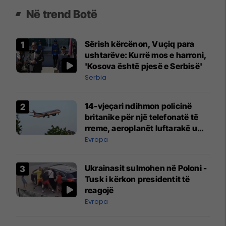
Në trend Botë
Sërish kërcënon, Vuçiq para
ushtarëve: Kurrë mos e harroni,
'Kosova është pjesë e Serbisë'
Serbia
14-vjeçari ndihmon policinë
britanike për një telefonatë të
rreme, aeroplanët luftarakë u
ngritën në ajër për të
Evropa
interceptuar fluturaken e Qatar
Airways që po shkonte drejt
Ukrainasit sulmohen në Poloni -
Mançesterit
Tusk i kërkon presidentit të
reagojë
Evropa