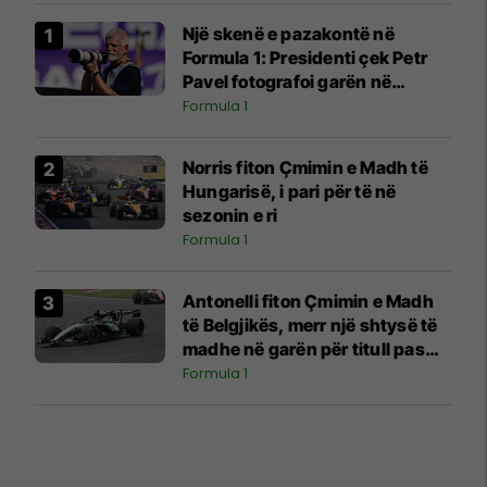
Një skenë e pazakontë në
Formula 1: Presidenti çek Petr
Pavel fotografoi garën në
Hungari
Formula 1
Norris fiton Çmimin e Madh të
Hungarisë, i pari për të në
sezonin e ri
Formula 1
Antonelli fiton Çmimin e Madh
të Belgjikës, merr një shtysë të
madhe në garën për titull pas
aksidentit të Russellit
Formula 1