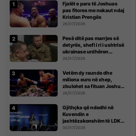
Fjalët e para të Joshuas
pas fitores me nokaut ndaj
Kristian Prengës
26/07/2026
Pesë ditë pas marrjes së
detyrës, shefi i ri i ushtrisë
ukrainase urdhëron
kontroll të madh
26/07/2026
Vetëm dy raunde dhe
miliona euro në xhep,
zbulohet sa fituan Joshua
e Prenga
26/07/2026
Gjithçka që ndodhi në
Kuvendin e
jashtëzakonshëm të LDK-
së
30/07/2026