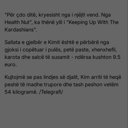
"Për çdo ditë, kryesisht nga i njëjti vend. Nga
Health Nut", ka thënë ylli i "Keeping Up With The
Kardashians".
Sallata e gjelbër e Kimit është e përbërë nga
gjoksi i copëtuar i pulës, petë paste, xhenxhefil,
karota dhe salcë të susamit - ndërsa kushton 9.5
euro.
Kujtojmë se pas lindjes së djalit, Kim arriti të heqë
peshë të madhe trupore dhe tash peshon vetëm
54 kilogramë. /Telegrafi/