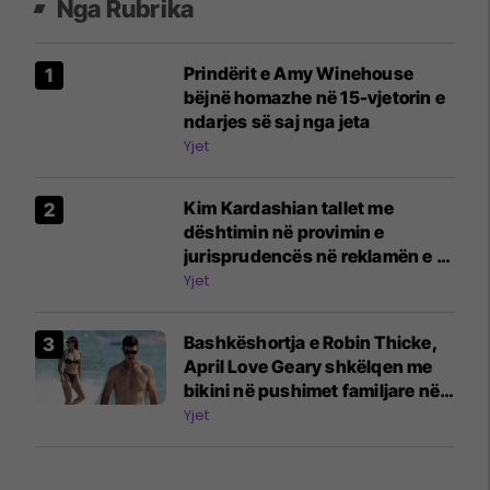
Nga Rubrika
Prindërit e Amy Winehouse
bëjnë homazhe në 15-vjetorin e
ndarjes së saj nga jeta
Yjet
Kim Kardashian tallet me
dështimin në provimin e
jurisprudencës në reklamën e re
humoristike
Yjet
Bashkëshortja e Robin Thicke,
April Love Geary shkëlqen me
bikini në pushimet familjare në
Francë
Yjet