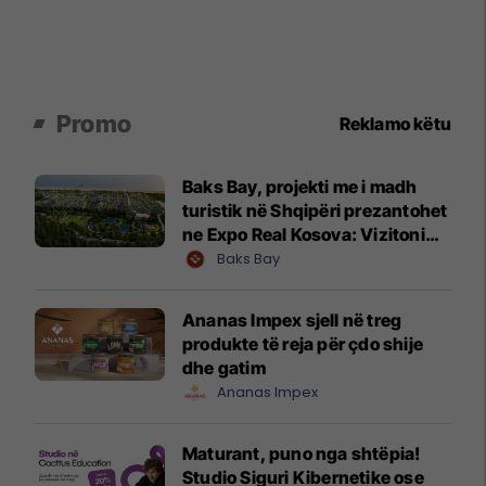
Promo
Reklamo këtu
Baks Bay, projekti me i madh
turistik në Shqipëri prezantohet
ne Expo Real Kosova: Vizitoni
shtandin dhe zbuloni
Baks Bay
mundësitë e investimit
Ananas Impex sjell në treg
produkte të reja për çdo shije
dhe gatim
Ananas Impex
Maturant, puno nga shtëpia!
Studio Siguri Kibernetike ose