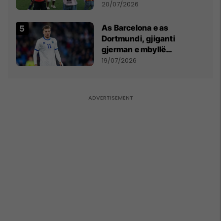
vëmendjen pas finales së
20/07/2026
Kupës së Botës
As Barcelona e as
Dortmundi, gjiganti
gjerman e mbyllë
marrëveshjen për Fisnik
19/07/2026
Asllanin