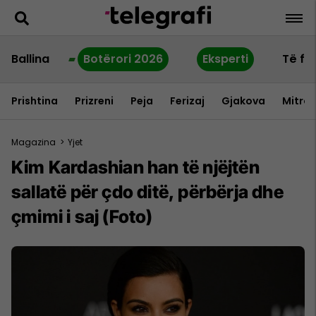
Ballina
Botërori 2026
Eksperti
Të fu
Prishtina
Prizreni
Peja
Ferizaj
Gjakova
Mitrov
Magazina
>
Yjet
Kim Kardashian han të njëjtën
sallatë për çdo ditë, përbërja dhe
çmimi i saj (Foto)