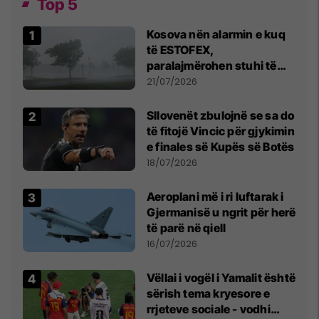
Top 5
Kosova nën alarmin e kuq
të ESTOFEX,
paralajmërohen stuhi të
fuqishme me breshër dhe
21/07/2026
erëra të forta
Sllovenët zbulojnë se sa do
të fitojë Vincic për gjykimin
e finales së Kupës së Botës
18/07/2026
Aeroplani më i ri luftarak i
Gjermanisë u ngrit për herë
të parë në qiell
16/07/2026
Vëllai i vogël i Yamalit është
sërish tema kryesore e
rrjeteve sociale - vodhi