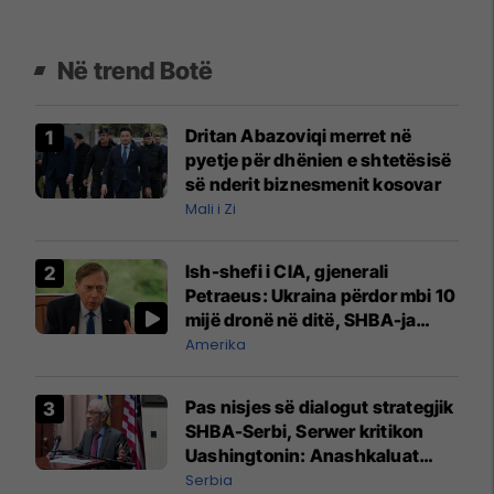
Në trend Botë
Dritan Abazoviqi merret në
pyetje për dhënien e shtetësisë
së nderit biznesmenit kosovar
Mali i Zi
Ish-shefi i CIA, gjenerali
Petraeus: Ukraina përdor mbi 10
mijë dronë në ditë, SHBA-ja
mbetet shumë prapa në
Amerika
prodhim
Pas nisjes së dialogut strategjik
SHBA-Serbi, Serwer kritikon
Uashingtonin: Anashkaluat
Banjskën, sulmin ndaj KFOR-it
Serbia