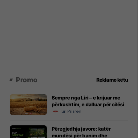
Promo
Reklamo këtu
Sempre nga Liri – e krijuar me
përkushtim, e dalluar për cilësi
Liri Prizren
Përzgjedhja javore: katër
mundësi për banim dhe