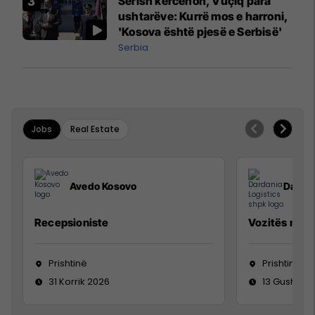
Sërish kërcënon, Vuçiq para
ushtarëve: Kurrë mos e harroni,
'Kosova është pjesë e Serbisë'
Serbia
Jobs
Real Estate
Avedo Kosovo
Dardan
Recepsioniste
Vozitës me K
Prishtinë
Prishtinë
31 Korrik 2026
13 Gusht 20