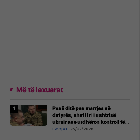
Më të lexuarat
Pesë ditë pas marrjes së
detyrës, shefi i ri i ushtrisë
ukrainase urdhëron kontroll të
madh
Evropa
26/07/2026