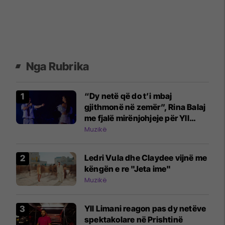
Nga Rubrika
“Dy netë që do t’i mbaj
gjithmonë në zemër”, Rina Balaj
me fjalë mirënjohjeje për Yll
Limanin pas koncerteve në
Muzikë
Prishtinë
Ledri Vula dhe Claydee vijnë me
këngën e re "Jeta ime"
Muzikë
Yll Limani reagon pas dy netëve
spektakolare në Prishtinë