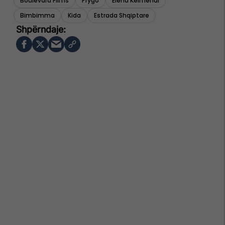
Boulevard Films
Prygo
Elena Kelmendi
Bimbimma
Kida
Estrada Shqiptare