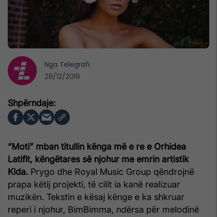
Nga
Telegrafi
28/12/2019
“Moti” mban titullin kënga më e re e Orhidea
Latifit, këngëtares së njohur me emrin artistik
Kida.
Prygo dhe Royal Music Group qëndrojnë
prapa këtij projekti, të cilit ia kanë realizuar
muzikën.
Tekstin e kësaj kënge e ka shkruar
reperi i njohur, BimBimma, ndërsa për melodinë