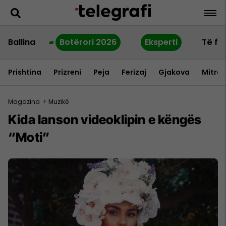
Ballina
Botërori 2026
Eksperti
Të fu
Prishtina
Prizreni
Peja
Ferizaj
Gjakova
Mitrov
Magazina
>
Muzikë
Kida lanson videoklipin e këngës
“Moti”