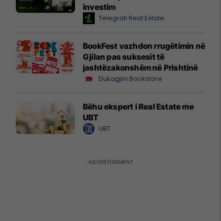
investim
Telegrafi Real Estate
BookFest vazhdon rrugëtimin në
Gjilan pas suksesit të
jashtëzakonshëm në Prishtinë
Dukagjini Bookstore
Bëhu ekspert i Real Estate me
UBT
UBT