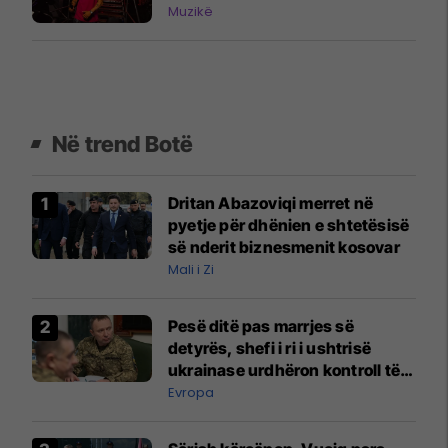
Muzikë
Në trend Botë
Dritan Abazoviqi merret në
pyetje për dhënien e shtetësisë
së nderit biznesmenit kosovar
Mali i Zi
Pesë ditë pas marrjes së
detyrës, shefi i ri i ushtrisë
ukrainase urdhëron kontroll të
madh
Evropa