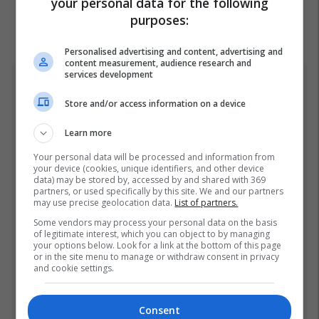
your personal data for the following
purposes:
Personalised advertising and content, advertising and
content measurement, audience research and
services development
Top 5
Store and/or access information on a device
Kosova nën alarmin e kuq
Learn more
të ESTOFEX,
paralajmërohen stuhi të
Your personal data will be processed and information from
fuqishme me breshër dhe
your device (cookies, unique identifiers, and other device
21/07/2026
data) may be stored by, accessed by and shared with 369
erëra të forta
partners, or used specifically by this site. We and our partners
Pse udhëtarët me përvojë
may use precise geolocation data.
List of partners.
vendosin një rrotull letre
Some vendors may process your personal data on the basis
higjienike në valixhe
of legitimate interest, which you can object to by managing
your options below. Look for a link at the bottom of this page
20/07/2026
or in the site menu to manage or withdraw consent in privacy
and cookie settings.
Rama: Shtëpia në "Rrugën
A" është ndërtuar pa leje
Consent
dhe në pronë komunale