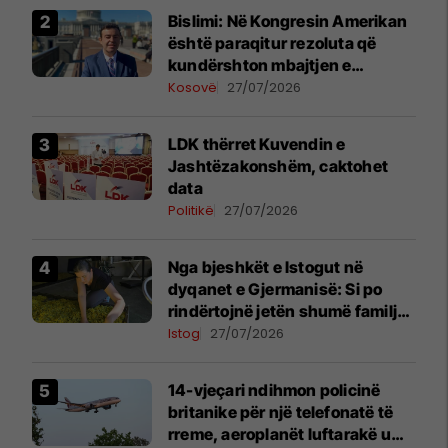
Bislimi: Në Kongresin Amerikan
është paraqitur rezoluta që
kundërshton mbajtjen e
Asamblesë Parlamentare të
Kosovë
27/07/2026
OSBE-së në Beograd
LDK thërret Kuvendin e
Jashtëzakonshëm, caktohet
data
Politikë
27/07/2026
Nga bjeshkët e Istogut në
dyqanet e Gjermanisë: Si po
rindërtojnë jetën shumë familje
nga eksporti i bimëve mjekësore
Istog
27/07/2026
14-vjeçari ndihmon policinë
britanike për një telefonatë të
rreme, aeroplanët luftarakë u