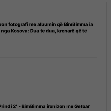
kon fotografi me albumin që BimBimma ia
 nga Kosova: Dua të dua, krenarë që të
 'Prindi 2' - BimBimma ironizon me Getoar