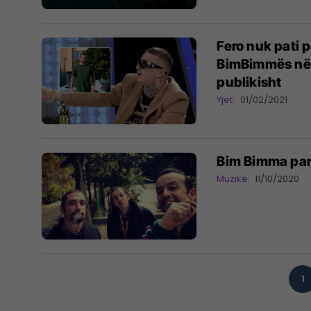
Fero nuk pati p
BimBimmës në d
publikisht
Yjet
01/02/2021
Bim Bimma par
Muzikë
11/10/2020
1