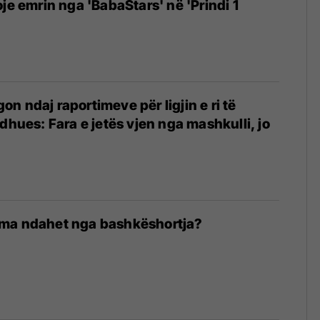
je emrin nga 'BabaStars' në 'Prindi 1
n ndaj raportimeve për ligjin e ri të
dhues: Fara e jetës vjen nga mashkulli, jo
ma ndahet nga bashkëshortja?