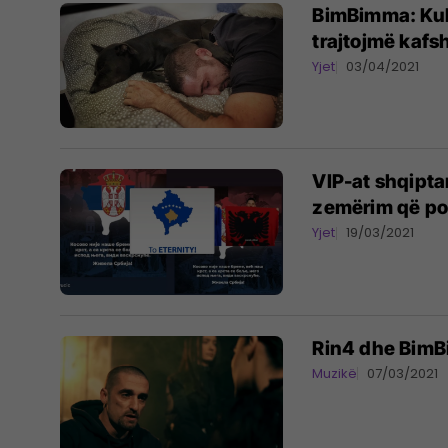
BimBimma: Kult
trajtojmë kafs
Yjet
03/04/2021
VIP-at shqipta
zemërim që pos
Yjet
19/03/2021
Rin4 dhe BimB
Muzikë
07/03/2021