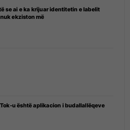
se ai e ka krijuar identitetin e labelit
n nuk ekziston më
ok-u është aplikacion i budallallëqeve