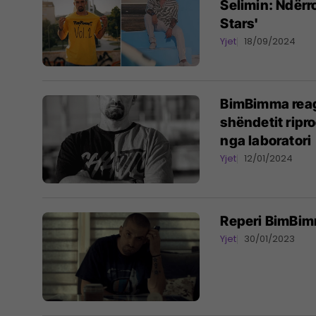
Selimin: Ndërro
Stars'
Yjet
18/09/2024
BimBimma reago
shëndetit ripro
nga laboratori
Yjet
12/01/2024
Reperi BimBim
Yjet
30/01/2023