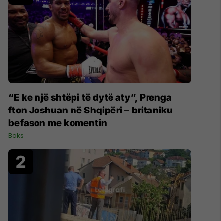
“E ke një shtëpi të dytë aty”, Prenga
fton Joshuan në Shqipëri – britaniku
befason me komentin
Boks