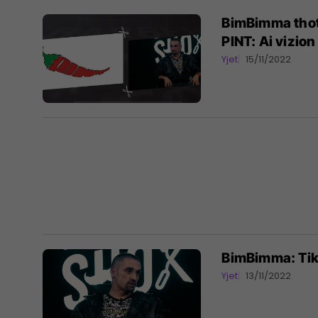
BimBimma thotë 
PINT: Ai vizio
Yjet
15/11/2022
BimBimma: TikT
Yjet
13/11/2022