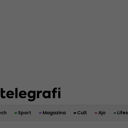
ech
Sport
Magazina
Cult
Ajo
Life