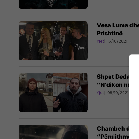
Vesa Luma dhe
Prishtinë
Yjet
15/10/2021
Shpat Deda dh
“N’dikon ndik
Yjet
08/10/2021
Chambeh dhe B
“Përgjithmonë