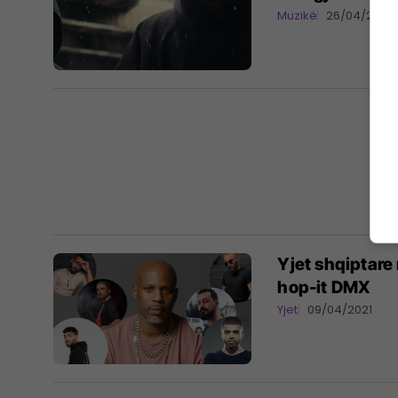
Muzikë
26/04/2021
Yjet shqiptare
hop-it DMX
Yjet
09/04/2021