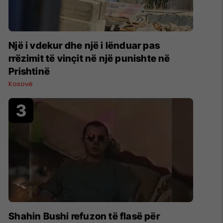
Një i vdekur dhe një i lënduar pas
rrëzimit të vinçit në një punishte në
Prishtinë
Kosovë
Shahin Bushi refuzon të flasë për