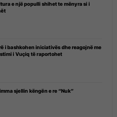
ura e një populli shihet te mënyra si i
hët
rë i bashkohen iniciativës dhe reagojnë me
timi i Vuçiq të raportohet
imma sjellin këngën e re “Nuk”