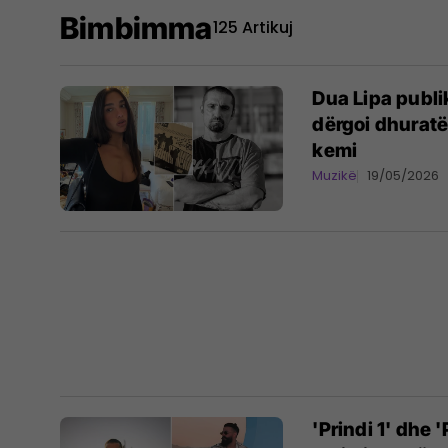
Bimbimma
125 Artikuj
Dua Lipa publi
dërgoi dhuratë
kemi
Muzikë
19/05/2026
'Prindi 1' dhe