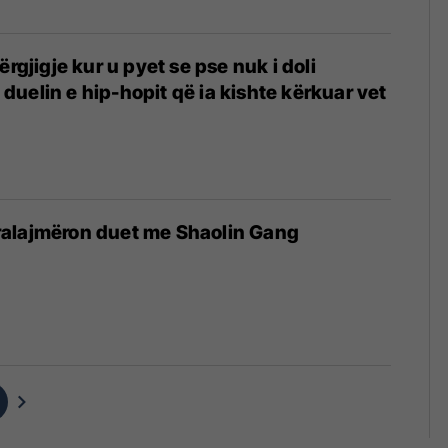
ërgjigje kur u pyet se pse nuk i doli
uelin e hip-hopit që ia kishte kërkuar vet
alajmëron duet me Shaolin Gang