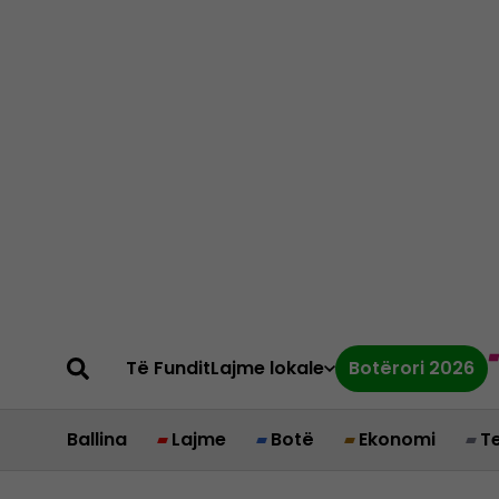
Të Fundit
Lajme lokale
Botërori 2026
Ballina
Lajme
Botë
Ekonomi
T