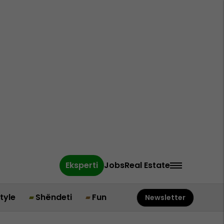
Eksperti
Jobs
Real Estate
style
Shëndeti
Fun
Newsletter