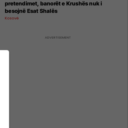
pretendimet, banorët e Krushës nuk i
besojnë Esat Shalës
Kosovë