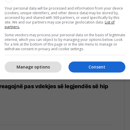
Your personal data will be processed and information from your device
(cookies, unique identifiers, and other device data) may be stored by,
accessed by and shared with 369 partners, or used specifically by this
site. We and our partners may use precise geolocation data.
List of
partners.
Some vendors may process your personal data on the basis of legitimate
interest, which you can object to by managing your options below. Look
for a link at the bottom of this page or in the site menu to manage or
withdraw consent in privacy and cookie settings.
Manage options
Consent
 reagojnë pas vdekjes së legjendës së hip