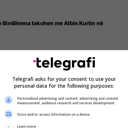
 BimBimma takohen me Albin Kurtin në
e BimBimma publikojnë këngën e re
on”
Telegrafi asks for your consent to use your
personal data for the following purposes:
Personalised advertising and content, advertising and content
measurement, audience research and services development
Store and/or access information on a device
imBimma publikojnë këngën e re
”
Learn more