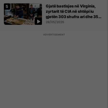
Gjatë bastisjes në Virginia,
zyrtarit të CIA në shtëpi iu
gjetën 303 shufra ari dhe 35
orë luksoze Rolex
28/05/2026