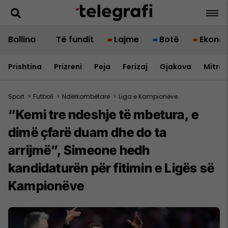
Ballina
Të fundit
Lajme
Botë
Ekono
Prishtina
Prizreni
Peja
Ferizaj
Gjakova
Mitrov
Sport
>
Futboll
>
Ndërkombëtare
>
Liga e Kampionëve
“Kemi tre ndeshje të mbetura, e
dimë çfarë duam dhe do ta
arrijmë”, Simeone hedh
kandidaturën për fitimin e Ligës së
Kampionëve