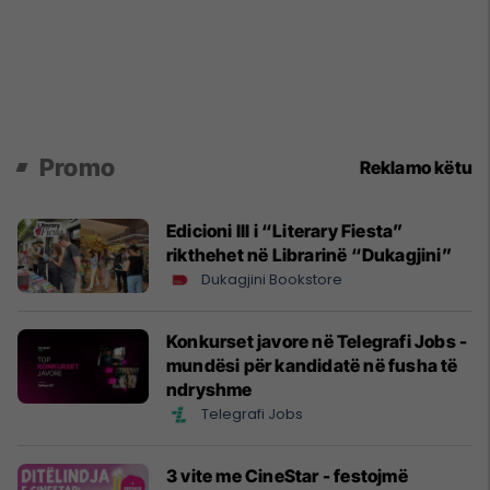
Promo
Reklamo këtu
Edicioni III i “Literary Fiesta”
rikthehet në Librarinë “Dukagjini”
Dukagjini Bookstore
Konkurset javore në Telegrafi Jobs -
mundësi për kandidatë në fusha të
ndryshme
Telegrafi Jobs
3 vite me CineStar - festojmë