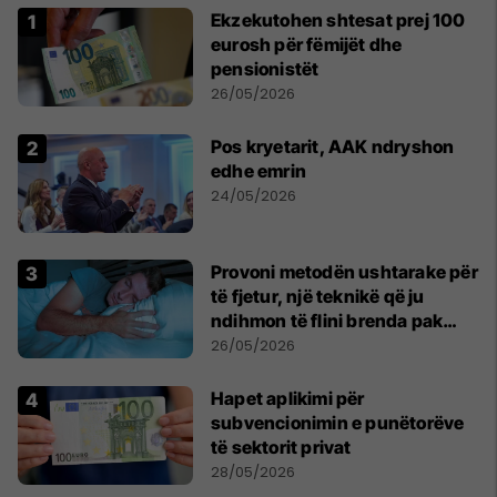
Ekzekutohen shtesat prej 100
eurosh për fëmijët dhe
pensionistët
26/05/2026
Pos kryetarit, AAK ndryshon
edhe emrin
24/05/2026
Provoni metodën ushtarake për
të fjetur, një teknikë që ju
ndihmon të flini brenda pak
minutash
26/05/2026
Hapet aplikimi për
subvencionimin e punëtorëve
të sektorit privat
28/05/2026