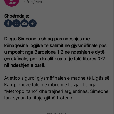
15/04/2026
Diego Simeone u shfaq pas ndeshjes me
kënaqësinë logjike të kalimit në gjysmëfinale pasi
u mposht nga Barcelona 1-2 në ndeshjen e dytë
çerekfinale, por u kualifikua tutje falë fitores 0-2
në ndeshjen e parë.
Atletico siguroi gjysmëfinalen e madhe të Ligës së
Kampionëve falë një mbrëmje të zjarrtë nga
“Metropolitano” dhe trajneri argjentinas, Simeone,
tani synon ta fitojë gjithë trofeun.