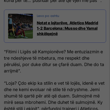
koha për të..."pushuar për atë që vjen më pas"”.
Notat e lojtarëve, Atletico Madrid
1-2 Barcelona: Musso dhe Yamal
shkëlqejnë
“Fitimi i Ligës së Kampionëve? Me entuziazmin e
tre ndeshjeve të mbetura, me respekt dhe
përulësi, por duke ditur se çfarë duam. Dhe do ta
arrijmë".
“Loja? Çdo ekip ka stilin e vet të lojës, idenë e vet
dhe ne kemi evoluar në stile të ndryshme. Jemi
shumë të qartë për atë që duam. Sulmojmë më
mirë sesa mbrohemi. Dhe duhet të sulmojmë. Ky
është stili i ekipit", përfundoi trajneri i Atleticos.