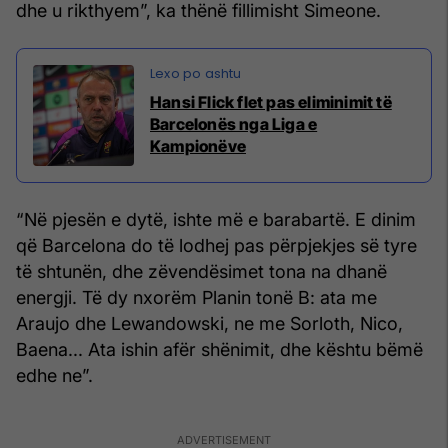
dhe u rikthyem”, ka thënë fillimisht Simeone.
Hansi Flick flet pas eliminimit të
Barcelonës nga Liga e
Kampionëve
“Në pjesën e dytë, ishte më e barabartë. E dinim
që Barcelona do të lodhej pas përpjekjes së tyre
të shtunën, dhe zëvendësimet tona na dhanë
energji. Të dy nxorëm Planin tonë B: ata me
Araujo dhe Lewandowski, ne me Sorloth, Nico,
Baena... Ata ishin afër shënimit, dhe kështu bëmë
edhe ne”.