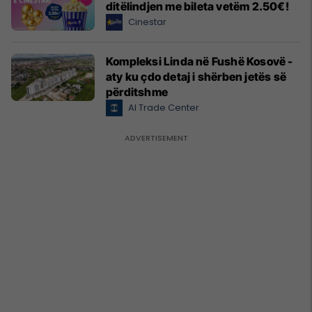
ditëlindjen me bileta vetëm 2.50€!
Cinestar
Kompleksi Linda në Fushë Kosovë -
aty ku çdo detaj i shërben jetës së
përditshme
Al Trade Center