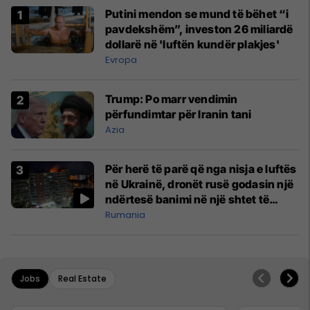
Putini mendon se mund të bëhet “i
pavdekshëm”, investon 26 miliardë
dollarë në 'luftën kundër plakjes'
Evropa
Trump: Po marr vendimin
përfundimtar për Iranin tani
Azia
Për herë të parë që nga nisja e luftës
në Ukrainë, dronët rusë godasin një
ndërtesë banimi në një shtet të
NATO-s
Rumania
Jobs
Real Estate