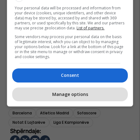
Your personal data will be processed and information from
your device (cookies, unique identifiers, and other device
data) may be stored by, accessed by and shared with 369
partners, or used specifically by this site. We and our partners
may use precise geolocation data.
List of partners.
Some vendors may process your personal data on the basis
of legitimate interest, which you can object to by managing
your options below. Look for a link at the bottom of this page
or in the site menu to manage or withdraw consent in privacy
and cookie settings.
Consent
Manage options
Barcelona
Atletico Madrid
Sofascore
Notat E Lojtarëve
Liga E Kampionëve