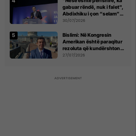
"Nëse është përfshirë, ka
gabuar rëndë, nuk i falet",
Abdixhiku i çon “selam”
Përparim Ramës
30/07/2026
Bislimi: Në Kongresin
Amerikan është paraqitur
rezoluta që kundërshton
mbajtjen e Asamblesë
27/07/2026
Parlamentare të OSBE-së
në Beograd