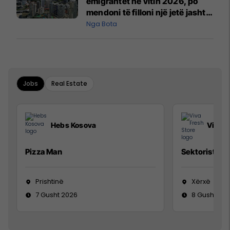
emigrantët në vitin 2026, po
mendoni të filloni një jetë jashtë
vendit?
Nga Bota
Jobs
Real Estate
Hebs Kosova
Viva F
Pizza Man
Sektorist/e
Prishtinë
Xërxë
7 Gusht 2026
8 Gusht 20