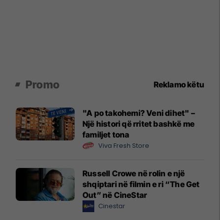
Promo
Reklamo këtu
"A po takohemi? Veni dihet" –
Një histori që rritet bashkë me
familjet tona
Viva Fresh Store
Russell Crowe në rolin e një
shqiptari në filmin e ri “The Get
Out” në CineStar
Cinestar