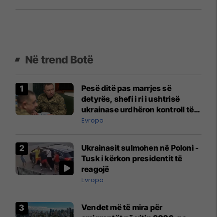
Në trend Botë
Pesë ditë pas marrjes së
detyrës, shefi i ri i ushtrisë
ukrainase urdhëron kontroll të
madh
Evropa
Ukrainasit sulmohen në Poloni -
Tusk i kërkon presidentit të
reagojë
Evropa
Vendet më të mira për