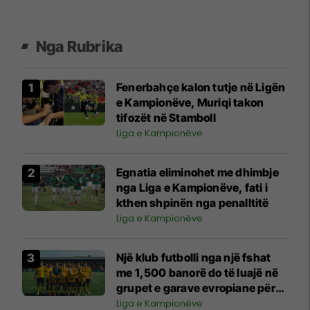
Nga Rubrika
Fenerbahçe kalon tutje në Ligën
e Kampionëve, Muriqi takon
tifozët në Stamboll
Liga e Kampionëve
Egnatia eliminohet me dhimbje
nga Liga e Kampionëve, fati i
kthen shpinën nga penalltitë
Liga e Kampionëve
Një klub futbolli nga një fshat
me 1,500 banorë do të luajë në
grupet e garave evropiane për
herë të parë në histori
Liga e Kampionëve