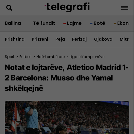
Ballina
Të fundit
Lajme
Botë
Ekono
Prishtina
Prizreni
Peja
Ferizaj
Gjakova
Mitrov
Sport
>
Futboll
>
Ndërkombëtare
>
Liga e Kampionëve
Notat e lojtarëve, Atletico Madrid 1-
2 Barcelona: Musso dhe Yamal
shkëlqejnë