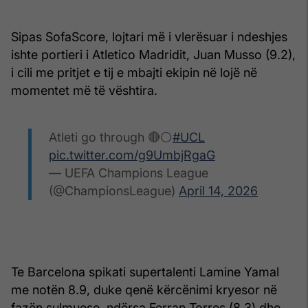
Sipas SofaScore, lojtari më i vlerësuar i ndeshjes
ishte portieri i Atletico Madridit, Juan Musso (9.2),
i cili me pritjet e tij e mbajti ekipin në lojë në
momentet më të vështira.
Atleti go through 🔴⚪
#UCL
pic.twitter.com/g9UmbjRgaG
— UEFA Champions League
(@ChampionsLeague)
April 14, 2026
Te Barcelona spikati supertalenti Lamine Yamal
me notën 8.9, duke qenë kërcënimi kryesor në
fazën sulmuese, ndërsa Ferran Torres (8.3) dhe