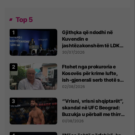
Top 5
Gjithçka që ndodhi në
Kuvendin e
jashtëzakonshëm të LDK-
së
30/07/2026
Ftohet nga prokuroria e
Kosovës për krime lufte,
ish-gjenerali serb thotë se
dikush e tradhtoi në
02/08/2026
Beograd
“Vrisni, vrisni shqiptarët”,
skandal në UFC Beograd:
Buzukja u përball me thirrje
anti-shqiptare nga
01/08/2026
tribunat