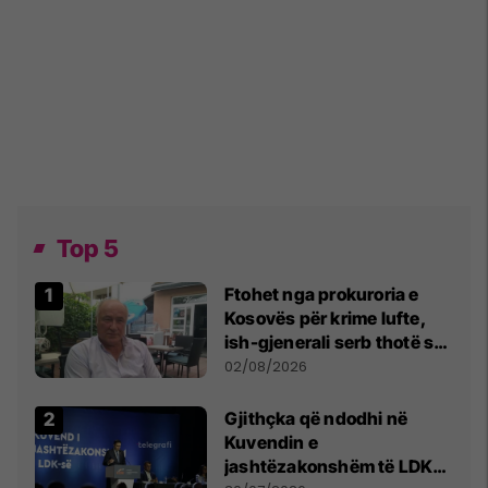
Top 5
Ftohet nga prokuroria e
Kosovës për krime lufte,
ish-gjenerali serb thotë se
dikush e tradhtoi në
02/08/2026
Beograd
Gjithçka që ndodhi në
Kuvendin e
jashtëzakonshëm të LDK-