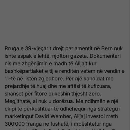
Rruga e 39-vjeçarit drejt parlamentit në Bern nuk
ishte aspak e lehtë, njofton gazeta. Dokumentari
nis me zhgënjimin e madh të Alijajt kur
bashkëpartiakët e tij e renditën vetëm në vendin e
11-të në listën zgjedhore. Për një kandidat me
prejardhje të huaj dhe me aftësi të kufizuara,
shanset për fitore dukeshin thjesht zero.
Megjithatë, ai nuk u dorëzua. Me ndihmën e një
ekipi të përkushtuar të udhëhequr nga strategu i
marketingut David Wember, Alijaj investoi rreth
300’000 franga në fushatë, i mbështetur nga