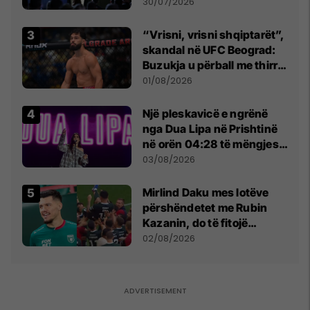
së
30/07/2026
“Vrisni, vrisni shqiptarët”,
skandal në UFC Beograd:
Buzukja u përball me thirrje
anti-shqiptare nga
01/08/2026
tribunat
Një pleskavicë e ngrënë
nga Dua Lipa në Prishtinë
në orën 04:28 të mëngjesit
- dhe bota digjitale serbe
03/08/2026
shpall gjendjen e luftës
Mirlind Daku mes lotëve
përshëndetet me Rubin
Kazanin, do të fitojë
miliona te Spartak Moska
02/08/2026