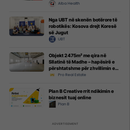
Alba Health
Nga UBT në skenën botërore të
robotikës: Kosova drejt Koresë
së Jugut
UBT
Objekt 2475m² me qira në
Sllatinë të Madhe – hapësirë e
përshtatshme për zhvillimin e
biznesit #16068
Pro Real Estate
Plan B Creative rrit ndikimin e
biznesit tuaj online
Plan B