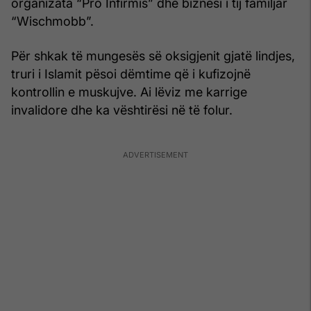
organizata “Pro Infirmis” dhe biznesi i tij familjar
“Wischmobb”.
Për shkak të mungesës së oksigjenit gjatë lindjes,
truri i Islamit pësoi dëmtime që i kufizojnë
kontrollin e muskujve. Ai lëviz me karrige
invalidore dhe ka vështirësi në të folur.