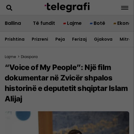
Ballina
Të fundit
Lajme
Botë
Ekono
Prishtina
Prizreni
Peja
Ferizaj
Gjakova
Mitrov
Lajme
>
Diaspora
“Voice of My People”: Një film
dokumentar në Zvicër shpalos
historinë e deputetit shqiptar Islam
Alijaj