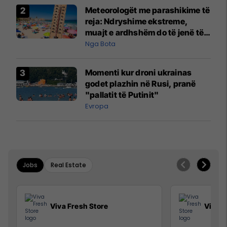
Meteorologët me parashikime të
reja: Ndryshime ekstreme,
muajt e ardhshëm do të jenë të
pazakontë
Nga Bota
Momenti kur droni ukrainas
godet plazhin në Rusi, pranë
"pallatit të Putinit"
Evropa
Jobs
Real Estate
Viva Fresh Store
Viva F