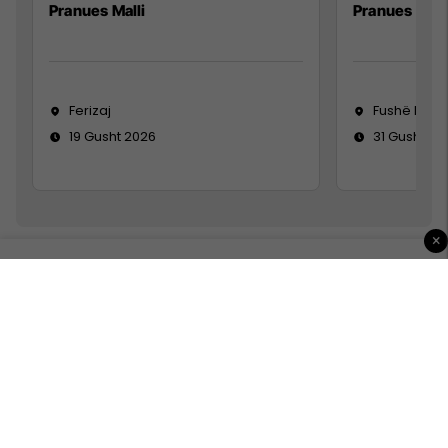
Pranues Malli
Pranues mall
Ferizaj
Fushë Koso
19 Gusht 2026
31 Gusht 20
×