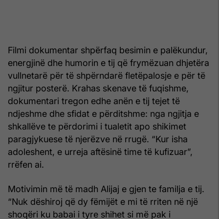
Filmi dokumentar shpërfaq besimin e palëkundur,
energjinë dhe humorin e tij që frymëzuan dhjetëra
vullnetarë për të shpërndarë fletëpalosje e për të
ngjitur posterë. Krahas skenave të fuqishme,
dokumentari tregon edhe anën e tij tejet të
ndjeshme dhe sfidat e përditshme: nga ngjitja e
shkallëve te përdorimi i tualetit apo shikimet
paragjykuese të njerëzve në rrugë. “Kur isha
adoleshent, e urreja aftësinë time të kufizuar”,
rrëfen ai.
Motivimin më të madh Alijaj e gjen te familja e tij.
“Nuk dëshiroj që dy fëmijët e mi të rriten në një
shoqëri ku babai i tyre shihet si më pak i