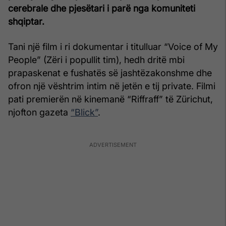
cerebrale dhe pjesëtari i parë nga komuniteti
shqiptar.
Tani një film i ri dokumentar i titulluar “Voice of My
People” (Zëri i popullit tim), hedh dritë mbi
prapaskenat e fushatës së jashtëzakonshme dhe
ofron një vështrim intim në jetën e tij private. Filmi
pati premierën në kinemanë “Riffraff” të Zürichut,
njofton gazeta
“Blick”
.