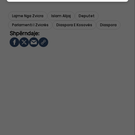
Lajme Nga Zvicra
Islam Alijaj
Deputet
Parlamenti I Zvicrës
Diaspora E Kosovës
Diaspora