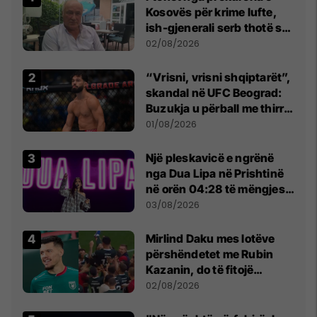
Kosovës për krime lufte,
ish-gjenerali serb thotë se
dikush e tradhtoi në
02/08/2026
Beograd
“Vrisni, vrisni shqiptarët”,
skandal në UFC Beograd:
Buzukja u përball me thirrje
anti-shqiptare nga
01/08/2026
tribunat
Një pleskavicë e ngrënë
nga Dua Lipa në Prishtinë
në orën 04:28 të mëngjesit
- dhe bota digjitale serbe
03/08/2026
shpall gjendjen e luftës
Mirlind Daku mes lotëve
përshëndetet me Rubin
Kazanin, do të fitojë
miliona te Spartak Moska
02/08/2026