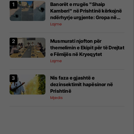
Banorët e rrugës "Shaip
Kamberi" në Prishtinë kërkojnë
ndërhyrje urgjente: Gropa në
mes të rrugës po rrezikon
Lajme
qytetarët
Musmurati njofton për
themelimin e Ekipit për të Drejtat
e Fëmijës në Kryeqytet
Lajme
Nis faza e gjashtë e
dezinsektimit hapësinor në
Prishtinë
Mjedis