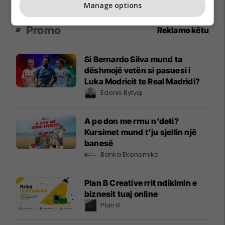
Manage options
Promo
Reklamo këtu
Si Bernardo Silva mund ta
dëshmojë vetën si pasuesi i
Luka Modricit te Real Madridi?
Edonis Bytyqi
A po don me rrnu n’deti?
Kursimet mund t’ju sjellin një
banesë
Banka Ekonomike
Plan B Creative rrit ndikimin e
biznesit tuaj online
Plan B