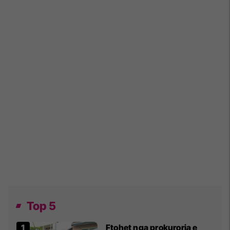
Top 5
Ftohet nga prokuroria e