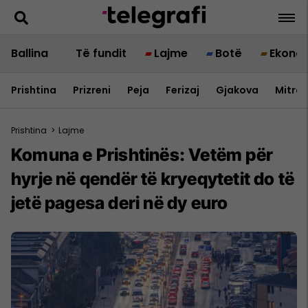
Ballina
Të fundit
Lajme
Botë
Ekono
Prishtina
Prizreni
Peja
Ferizaj
Gjakova
Mitrov
Prishtina
>
Lajme
Komuna e Prishtinës: Vetëm për
hyrje në qendër të kryeqytetit do të
jetë pagesa deri në dy euro