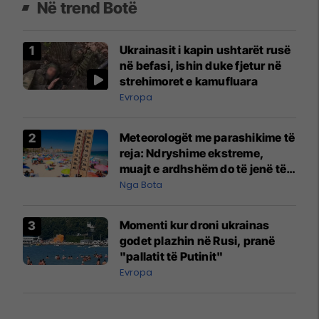
Në trend Botë
Ukrainasit i kapin ushtarët rusë
në befasi, ishin duke fjetur në
strehimoret e kamufluara
Evropa
Meteorologët me parashikime të
reja: Ndryshime ekstreme,
muajt e ardhshëm do të jenë të
pazakontë
Nga Bota
Momenti kur droni ukrainas
godet plazhin në Rusi, pranë
"pallatit të Putinit"
Evropa