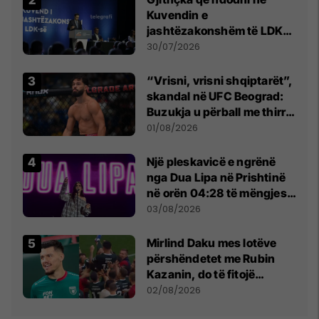
Kuvendin e
jashtëzakonshëm të LDK-
së
30/07/2026
“Vrisni, vrisni shqiptarët”,
skandal në UFC Beograd:
Buzukja u përball me thirrje
anti-shqiptare nga
01/08/2026
tribunat
Një pleskavicë e ngrënë
nga Dua Lipa në Prishtinë
në orën 04:28 të mëngjesit
- dhe bota digjitale serbe
03/08/2026
shpall gjendjen e luftës
Mirlind Daku mes lotëve
përshëndetet me Rubin
Kazanin, do të fitojë
miliona te Spartak Moska
02/08/2026