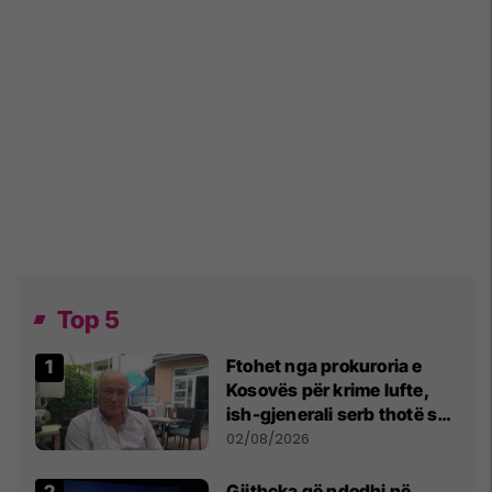
Top 5
Ftohet nga prokuroria e
Kosovës për krime lufte,
ish-gjenerali serb thotë se
dikush e tradhtoi në
02/08/2026
Beograd
Gjithçka që ndodhi në