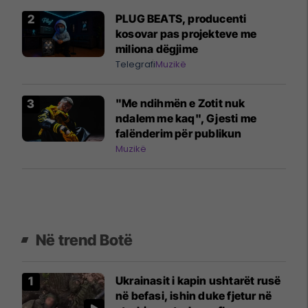
PLUG BEATS, producenti
kosovar pas projekteve me
miliona dëgjime
Telegrafi
Muzikë
"Me ndihmën e Zotit nuk
ndalem me kaq", Gjesti me
falënderim për publikun
Muzikë
Në trend Botë
Ukrainasit i kapin ushtarët rusë
në befasi, ishin duke fjetur në