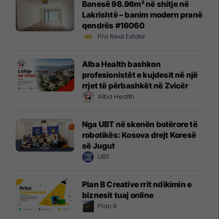
Banesë 98.96m² në shitje në
Lakrishtë – banim modern pranë
qendrës #16060
Pro Real Estate
Alba Health bashkon
profesionistët e kujdesit në një
rrjet të përbashkët në Zvicër
Alba Health
Nga UBT në skenën botërore të
robotikës: Kosova drejt Koresë
së Jugut
UBT
Plan B Creative rrit ndikimin e
biznesit tuaj online
Plan B