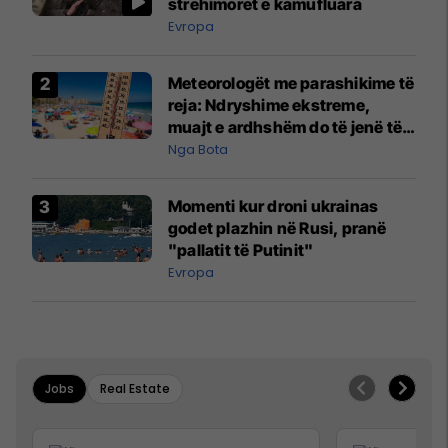
strehimoret e kamufluara
Evropa
Meteorologët me parashikime të
reja: Ndryshime ekstreme,
muajt e ardhshëm do të jenë të
pazakontë
Nga Bota
Momenti kur droni ukrainas
godet plazhin në Rusi, pranë
"pallatit të Putinit"
Evropa
Jobs
Real Estate