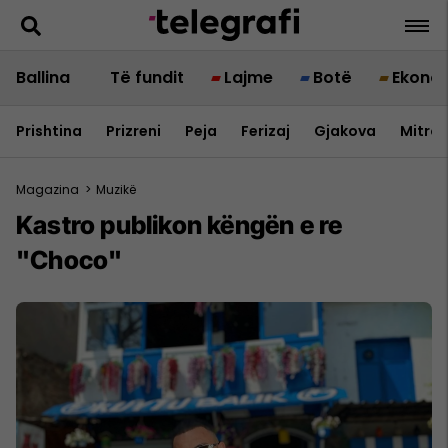
Ballina
Të fundit
Lajme
Botë
Ekono
Prishtina
Prizreni
Peja
Ferizaj
Gjakova
Mitrov
Magazina
>
Muzikë
Kastro publikon këngën e re
"Choco"