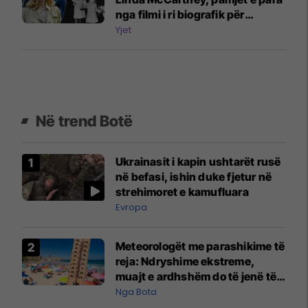
nga filmi i ri biografik për
Beatles
Yjet
Në trend Botë
Ukrainasit i kapin ushtarët rusë
në befasi, ishin duke fjetur në
strehimoret e kamufluara
Evropa
Meteorologët me parashikime të
reja: Ndryshime ekstreme,
muajt e ardhshëm do të jenë të
pazakontë
Nga Bota