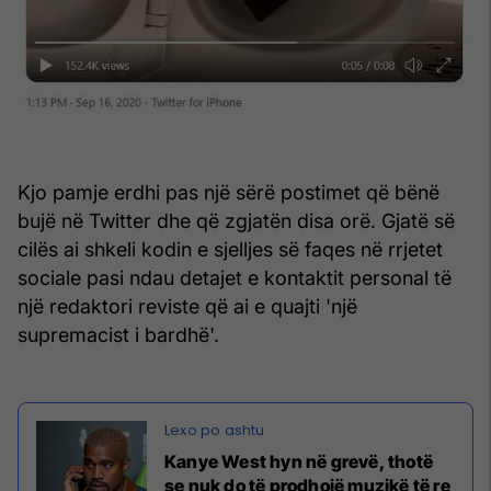
Kjo pamje erdhi pas një sërë postimet që bënë
bujë në Twitter dhe që zgjatën disa orë. Gjatë së
cilës ai shkeli kodin e sjelljes së faqes në rrjetet
sociale pasi ndau detajet e kontaktit personal të
një redaktori reviste që ai e quajti 'një
supremacist i bardhë'.
Kanye West hyn në grevë, thotë
se nuk do të prodhojë muzikë të re