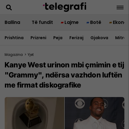
Ballina
Të fundit
Lajme
Botë
Ekono
Prishtina
Prizreni
Peja
Ferizaj
Gjakova
Mitrov
Magazina
>
Yjet
Kanye West urinon mbi çmimin e tij
"Grammy", ndërsa vazhdon luftën
me firmat diskografike