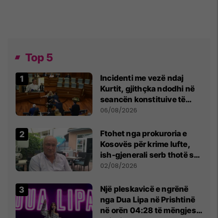
Top 5
Incidenti me vezë ndaj
Kurtit, gjithçka ndodhi në
seancën konstituive të
Kuvendit
06/08/2026
Ftohet nga prokuroria e
Kosovës për krime lufte,
ish-gjenerali serb thotë se
dikush e tradhtoi në
02/08/2026
Beograd
Një pleskavicë e ngrënë
nga Dua Lipa në Prishtinë
në orën 04:28 të mëngjesit