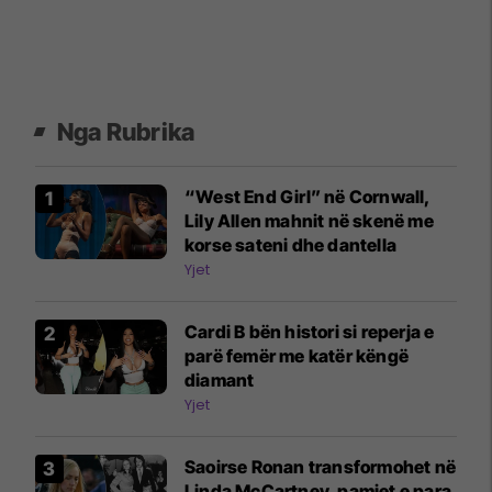
Nga Rubrika
“West End Girl” në Cornwall,
Lily Allen mahnit në skenë me
korse sateni dhe dantella
Yjet
Cardi B bën histori si reperja e
parë femër me katër këngë
diamant
Yjet
Saoirse Ronan transformohet në
Linda McCartney, pamjet e para