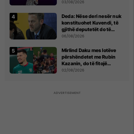
- dhe bota digjitale serbe
03/08/2026
shpall gjendjen e luftës
Deda: Nëse deri nesër nuk
konstituohet Kuvendi, të
gjithë deputetët do të
bëjnë shkelje të rëndë
06/08/2026
kushtetuese
Mirlind Daku mes lotëve
përshëndetet me Rubin
Kazanin, do të fitojë
miliona te Spartak Moska
02/08/2026