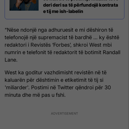
deri deri sa të përfundojë kontrata
e tij me ish-labelin
“Nëse ndonjë nga adhuruesit e mi dëshiron të
telefonojë një supremacist të bardhë ... ky është
redaktori i Revistës ‘Forbes’, shkroi West mbi
numrin e telefonit të redaktorit të botimit Randall
Lane.
West ka goditur vazhdimisht revistën në të
kaluarën për dështimin e etiketimit të tij si
'miliarder'. Postimi në Twitter qëndroi për 30
minuta dhe më pas u fshi.