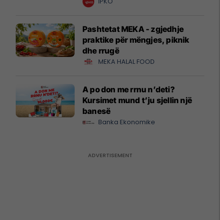
krijuesve
IPKO
Pashtetat MEKA - zgjedhje
praktike për mëngjes, piknik
dhe rrugë
MEKA HALAL FOOD
A po don me rrnu n’deti?
Kursimet mund t’ju sjellin një
banesë
Banka Ekonomike