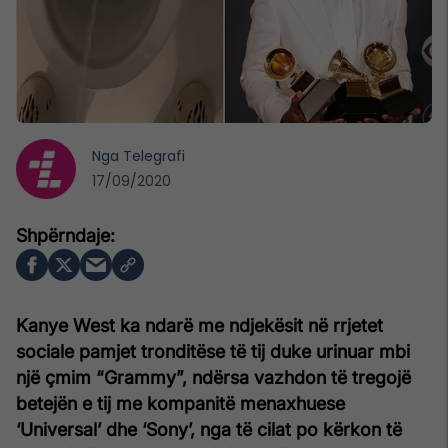
Nga
Telegrafi
17/09/2020
Kanye West ka ndarë me ndjekësit në rrjetet
sociale pamjet tronditëse të tij duke urinuar mbi
një çmim “Grammy”, ndërsa vazhdon të tregojë
betejën e tij me kompanitë menaxhuese
‘Universal’ dhe ‘Sony’, nga të cilat po kërkon të