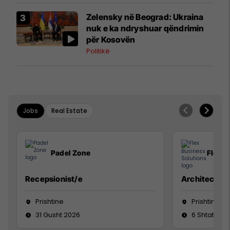
Zelensky në Beograd: Ukraina
nuk e ka ndryshuar qëndrimin
për Kosovën
Politikë
Jobs
Real Estate
Padel Zone
Flex B
Recepsionist/e
Architect
Prishtine
Prishtinë
31 Gusht 2026
6 Shtator 2