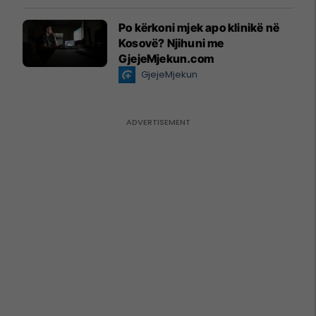
Po kërkoni mjek apo klinikë në
Kosovë? Njihuni me
GjejeMjekun.com
GjejeMjekun