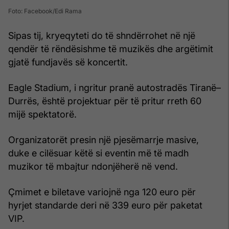
Foto: Facebook/Edi Rama
Sipas tij, kryeqyteti do të shndërrohet në një
qendër të rëndësishme të muzikës dhe argëtimit
gjatë fundjavës së koncertit.
Eagle Stadium, i ngritur pranë autostradës Tiranë–
Durrës, është projektuar për të pritur rreth 60
mijë spektatorë.
Organizatorët presin një pjesëmarrje masive,
duke e cilësuar këtë si eventin më të madh
muzikor të mbajtur ndonjëherë në vend.
Çmimet e biletave variojnë nga 120 euro për
hyrjet standarde deri në 339 euro për paketat
VIP.