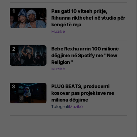
Pas gati 10 vitesh pritje,
Rihanna rikthehet në studio për
këngë të reja
Muzikë
Bebe Rexha arrin 100 milionë
dëgjime në Spotify me "New
Religion"
Muzikë
PLUG BEATS, producenti
kosovar pas projekteve me
miliona dëgjime
Telegrafi
Muzikë