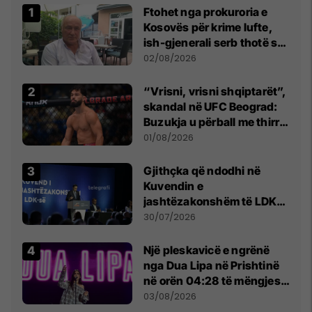
Ftohet nga prokuroria e
Kosovës për krime lufte,
ish-gjenerali serb thotë se
dikush e tradhtoi në
02/08/2026
Beograd
“Vrisni, vrisni shqiptarët”,
skandal në UFC Beograd:
Buzukja u përball me thirrje
anti-shqiptare nga
01/08/2026
tribunat
Gjithçka që ndodhi në
Kuvendin e
jashtëzakonshëm të LDK-
së
30/07/2026
Një pleskavicë e ngrënë
nga Dua Lipa në Prishtinë
në orën 04:28 të mëngjesit
- dhe bota digjitale serbe
03/08/2026
shpall gjendjen e luftës