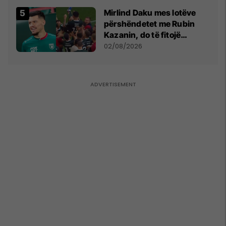
Mirlind Daku mes lotëve
përshëndetet me Rubin
Kazanin, do të fitojë
miliona te Spartak Moska
02/08/2026