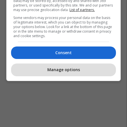
data) may be stored by, accessed by and shared with 369
partners, or used specifically by this site. We and our partners
may use precise geolocation data.
List of partners.
Some vendors may process your personal data on the basis
of legitimate interest, which you can object to by managing
your options below. Look for a link at the bottom of this page
or in the site menu to manage or withdraw consent in privacy
and cookie settings.
Consent
Manage options