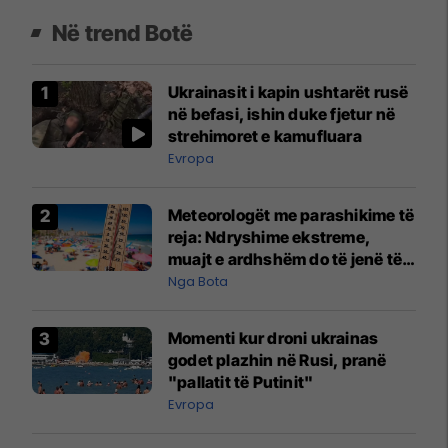
Në trend Botë
Ukrainasit i kapin ushtarët rusë
në befasi, ishin duke fjetur në
strehimoret e kamufluara
Evropa
Meteorologët me parashikime të
reja: Ndryshime ekstreme,
muajt e ardhshëm do të jenë të
pazakontë
Nga Bota
Momenti kur droni ukrainas
godet plazhin në Rusi, pranë
"pallatit të Putinit"
Evropa