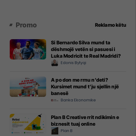
Promo
Reklamo këtu
Si Bernardo Silva mund ta
dëshmojë vetën si pasuesi i
Luka Modricit te Real Madridi?
Edonis Bytyqi
A po don me rrnu n’deti?
Kursimet mund t’ju sjellin një
banesë
Banka Ekonomike
Plan B Creative rrit ndikimin e
biznesit tuaj online
Plan B