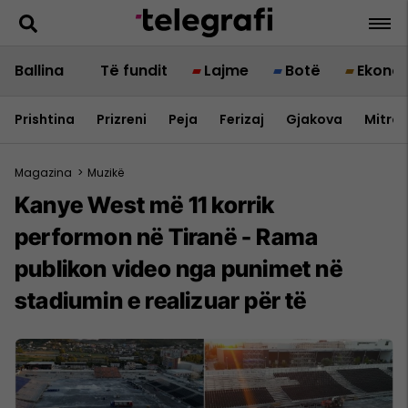
Ballina
Të fundit
Lajme
Botë
Ekono
Prishtina
Prizreni
Peja
Ferizaj
Gjakova
Mitrov
Magazina
>
Muzikë
Kanye West më 11 korrik
performon në Tiranë - Rama
publikon video nga punimet në
stadiumin e realizuar për të