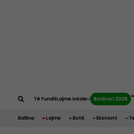
Të Fundit
Lajme lokale
Botërori 2026
Ballina
Lajme
Botë
Ekonomi
T