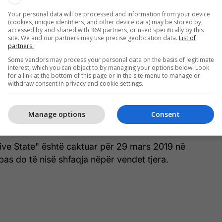
Your personal data will be processed and information from your device
e ka bërë Rupert Wyatt, ndërsa skenarin e ka shkruar
(cookies, unique identifiers, and other device data) may be stored by,
accessed by and shared with 369 partners, or used specifically by this
c Beeney.
site. We and our partners may use precise geolocation data.
List of
partners.
 filmit, "Captive State" është një realizim interesant i
Some vendors may process your personal data on the basis of legitimate
interest, which you can object to by managing your options below. Look
lla.
for a link at the bottom of this page or in the site menu to manage or
withdraw consent in privacy and cookie settings.
he Farmiga, pjesë e këtij filmi janë edhe Machine
ine Breëer, James Ransone, Alan Ruck dhe shumë
Manage options
Consent
ive State" është caktuar për 29 mars 2019 në
as do të nisë shfaqja nëpër vendet tjera.