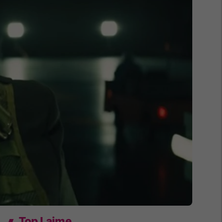
Top Lajme