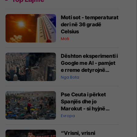
Moti sot - temperaturat
deri në 36 gradë
Celsius
Moti
Dështon eksperimenti i
Google me AI - pamjet
e rreme detyrojnë
kompaninë të reagojë
Nga Bota
Pse Ceuta i përket
Spanjës dhe jo
Marokut - si hyjnë
masivisht migrantët në
Evropa
të?
“Vrisni, vrisni