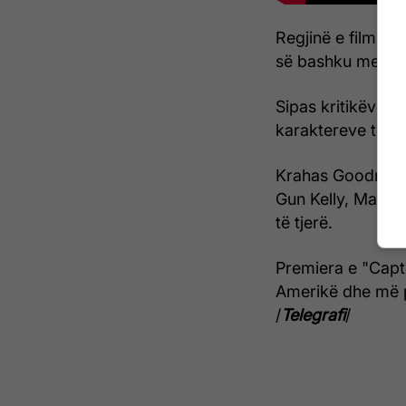
Regjinë e filmit 
së bashku me Eri
Sipas kritikëve të
karaktereve të gja
Krahas Goodman d
Gun Kelly, Madel
të tjerë.
Premiera e "Capt
Amerikë dhe më p
/
Telegrafi
/