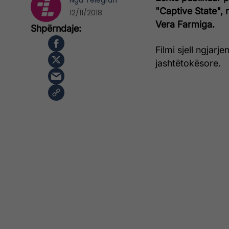
Nga
Telegrafi
"Captive State", n
12/11/2018
Vera Farmiga.
Filmi sjell ngjar
jashtëtokësore.