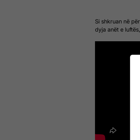
Si shkruan në për
dyja anët e luftë