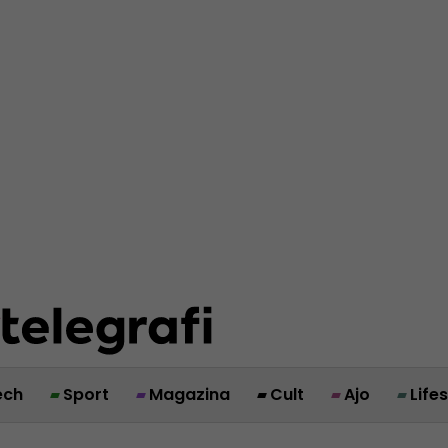
ech
Sport
Magazina
Cult
Ajo
Life