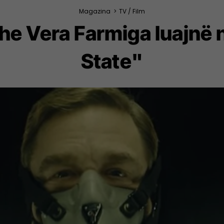
Magazina
>
TV / Film
 Vera Farmiga luajnë n
State"