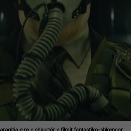
raqitja e re e shkurtër e filmit fantastiko-shkencor,