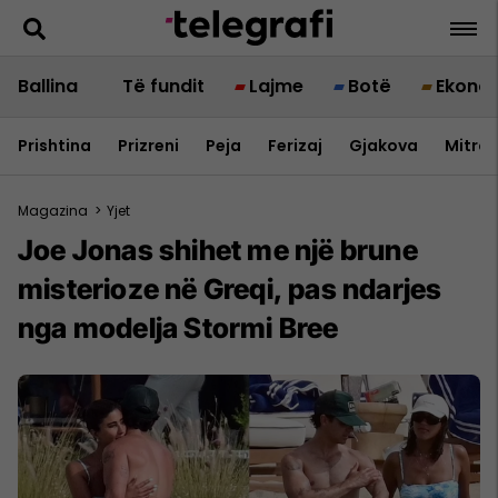
Ballina
Të fundit
Lajme
Botë
Ekono
Prishtina
Prizreni
Peja
Ferizaj
Gjakova
Mitrov
Magazina
>
Yjet
Joe Jonas shihet me një brune
misterioze në Greqi, pas ndarjes
nga modelja Stormi Bree