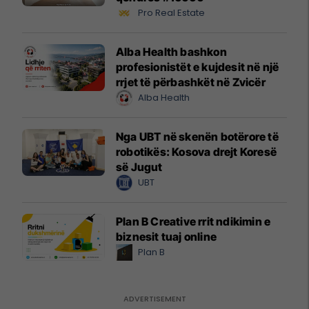
Pro Real Estate
Alba Health bashkon
profesionistët e kujdesit në një
rrjet të përbashkët në Zvicër
Alba Health
Nga UBT në skenën botërore të
robotikës: Kosova drejt Koresë
së Jugut
UBT
Plan B Creative rrit ndikimin e
biznesit tuaj online
Plan B