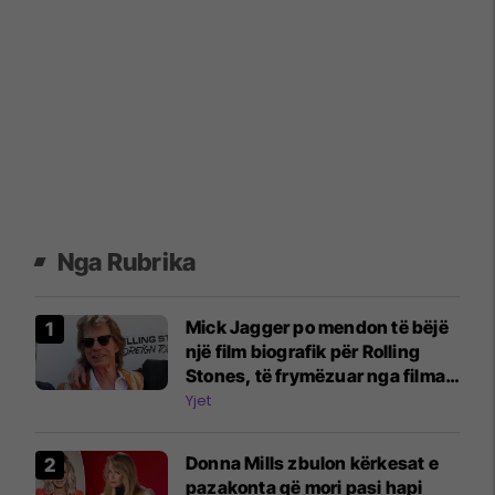
Nga Rubrika
Mick Jagger po mendon të bëjë
një film biografik për Rolling
Stones, të frymëzuar nga filmat
e Beatles
Yjet
Donna Mills zbulon kërkesat e
pazakonta që mori pasi hapi