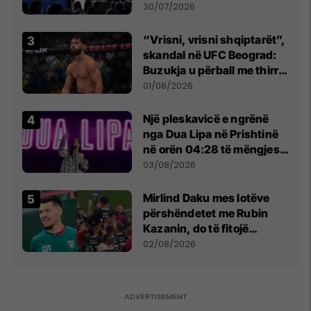
së
30/07/2026
“Vrisni, vrisni shqiptarët”,
skandal në UFC Beograd:
Buzukja u përball me thirrje
anti-shqiptare nga
01/08/2026
tribunat
Një pleskavicë e ngrënë
nga Dua Lipa në Prishtinë
në orën 04:28 të mëngjesit
- dhe bota digjitale serbe
03/08/2026
shpall gjendjen e luftës
Mirlind Daku mes lotëve
përshëndetet me Rubin
Kazanin, do të fitojë
miliona te Spartak Moska
02/08/2026