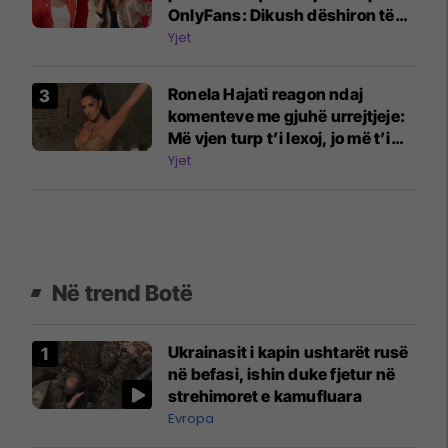
OnlyFans: Dikush dëshiron të
më shohë duke shtypur rrush
Yjet
me këmbë
Ronela Hajati reagon ndaj
komenteve me gjuhë urrejtjeje:
Më vjen turp t’i lexoj, jo më t’i
shkruaj
Yjet
Në trend Botë
Ukrainasit i kapin ushtarët rusë
në befasi, ishin duke fjetur në
strehimoret e kamufluara
Evropa