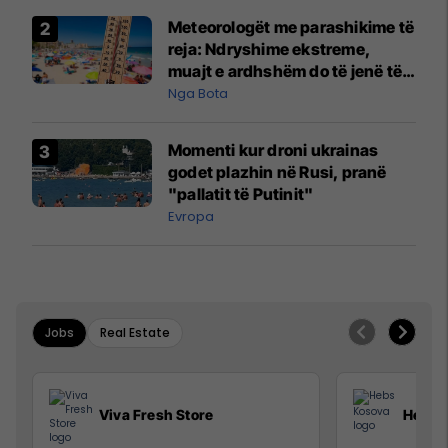
Meteorologët me parashikime të
reja: Ndryshime ekstreme,
muajt e ardhshëm do të jenë të
pazakontë
Nga Bota
Momenti kur droni ukrainas
godet plazhin në Rusi, pranë
"pallatit të Putinit"
Evropa
Jobs
Real Estate
Viva Fresh Store
Hebs 