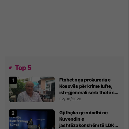
Top 5
Ftohet nga prokuroria e
Kosovës për krime lufte,
ish-gjenerali serb thotë se
dikush e tradhtoi në
02/08/2026
Beograd
Gjithçka që ndodhi në
Kuvendin e
jashtëzakonshëm të LDK-