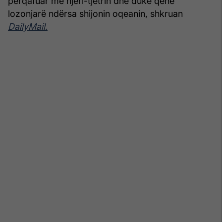
përqafuar me njëri-tjetrin dhe duke qenë
lozonjarë ndërsa shijonin oqeanin, shkruan
DailyMail.