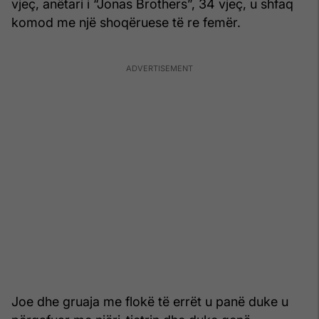
vjeç, anëtari i “Jonas Brothers”, 34 vjeç, u shfaq
komod me një shoqëruese të re femër.
Joe dhe gruaja me flokë të errët u panë duke u