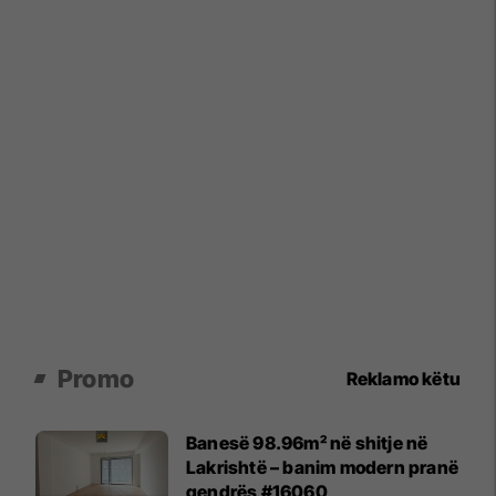
Promo
Reklamo këtu
Banesë 98.96m² në shitje në
Lakrishtë – banim modern pranë
qendrës #16060