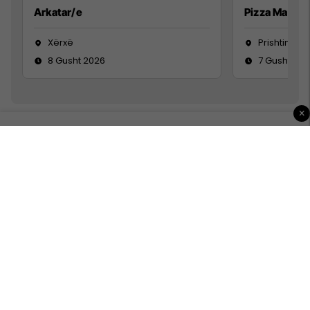
Arkatar/e
Pizza Man
Xërxë
Prishtinë
8 Gusht 2026
7 Gusht 20
×