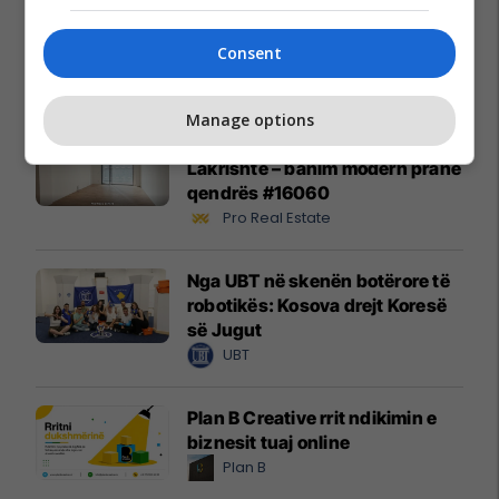
Alba Health bashkon
profesionistët e kujdesit në një
Consent
rrjet të përbashkët në Zvicër
Alba Health
Manage options
Banesë 98.96m² në shitje në
Lakrishtë – banim modern pranë
qendrës #16060
Pro Real Estate
Nga UBT në skenën botërore të
robotikës: Kosova drejt Koresë
së Jugut
UBT
Plan B Creative rrit ndikimin e
biznesit tuaj online
Plan B