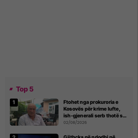
Top 5
Ftohet nga prokuroria e
Kosovës për krime lufte,
ish-gjenerali serb thotë se
dikush e tradhtoi në
02/08/2026
Beograd
Gjithçka që ndodhi në