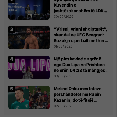
Kuvendin e
jashtëzakonshëm të LDK-
së
30/07/2026
“Vrisni, vrisni shqiptarët”,
skandal në UFC Beograd:
Buzukja u përball me thirrje
anti-shqiptare nga
01/08/2026
tribunat
Një pleskavicë e ngrënë
nga Dua Lipa në Prishtinë
në orën 04:28 të mëngjesit
- dhe bota digjitale serbe
03/08/2026
shpall gjendjen e luftës
Mirlind Daku mes lotëve
përshëndetet me Rubin
Kazanin, do të fitojë
miliona te Spartak Moska
02/08/2026