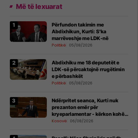
Më të lexuarat
Përfundon takimin me
Abdixhikun, Kurti: S'ka
marrëveshje me LDK-në
Politikë
05/08/2026
Abdixhiku me 18 deputetët e
LDK-së përcaktojnë rrugëtimin
e përbashkët
Politikë
05/08/2026
Ndërpritet seanca, Kurti nuk
prezanton emër për
kryeparlamentar - kërkon kohë
shtesë për marrëveshje politike
Kosovë
06/08/2026