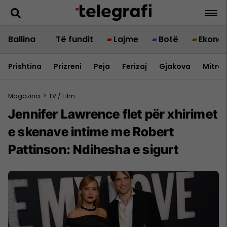
Ballina
Të fundit
Lajme
Botë
Ekono
Prishtina
Prizreni
Peja
Ferizaj
Gjakova
Mitrov
Magazina
>
TV / Film
Jennifer Lawrence flet për xhirimet
e skenave intime me Robert
Pattinson: Ndihesha e sigurt