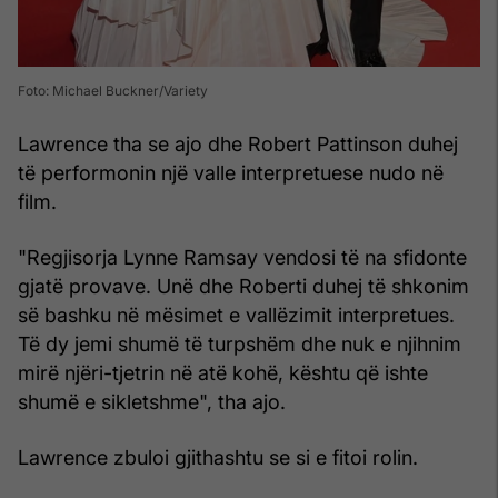
Foto: Michael Buckner/Variety
Lawrence tha se ajo dhe Robert Pattinson duhej
të performonin një valle interpretuese nudo në
film.
"Regjisorja Lynne Ramsay vendosi të na sfidonte
gjatë provave. Unë dhe Roberti duhej të shkonim
së bashku në mësimet e vallëzimit interpretues.
Të dy jemi shumë të turpshëm dhe nuk e njihnim
mirë njëri-tjetrin në atë kohë, kështu që ishte
shumë e sikletshme", tha ajo.
Lawrence zbuloi gjithashtu se si e fitoi rolin.