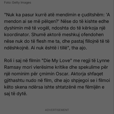
Foto: Getty Images
"Nuk ka pasur kurrë atë mendimin e çuditshëm: 'A
mendon ai se më pëlqen?' Nëse do të kishte edhe
dyshimin më të vogël, ndoshta do të kërkoja një
koordinator. Shumë aktorë meshkuj ofendohen
nëse nuk do të flesh me ta, dhe pastaj fillojnë të të
ndëshkojnë. Ai nuk është i tillë", tha ajo.
Roli i saj në filmin "Die My Love" me regji të Lynne
Ramsay mori vlerësime kritike dhe spekulime për
një nominim për çmimin Oscar. Aktorja shfaqet
gjithashtu nudo në film, dhe ajo shpjegoi se i filmoi
këto skena ndërsa ishte shtatzënë me fëmijën e
saj të dytë.