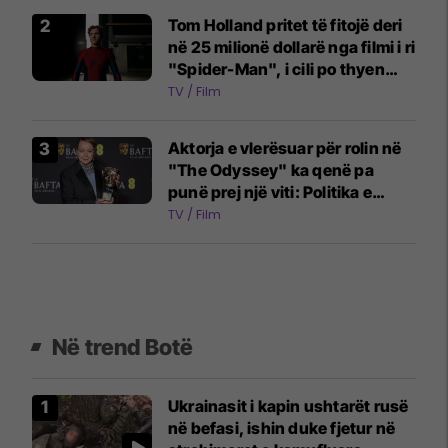
Tom Holland pritet të fitojë deri
në 25 milionë dollarë nga filmi i ri
"Spider-Man", i cili po thyen
rekorde në kinema
TV / Film
Aktorja e vlerësuar për rolin në
"The Odyssey" ka qenë pa
punë prej një viti: Politika e
industrisë ka ndryshuar
TV / Film
Në trend Botë
Ukrainasit i kapin ushtarët rusë
në befasi, ishin duke fjetur në