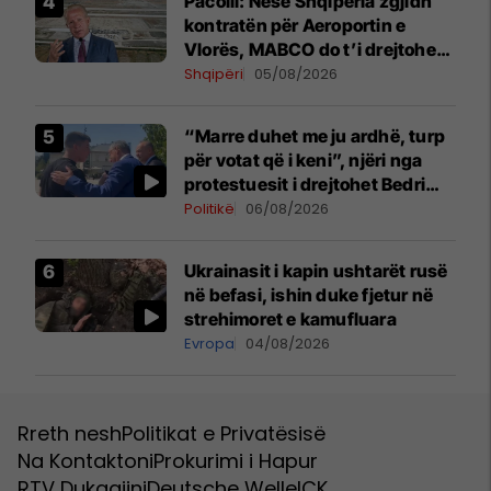
Pacolli: Nëse Shqipëria zgjidh
kontratën për Aeroportin e
Vlorës, MABCO do t’i drejtohet
arbitrazhit ndërkombëtar
Shqipëri
05/08/2026
“Marre duhet me ju ardhë, turp
për votat që i keni”, njëri nga
protestuesit i drejtohet Bedri
Hamzës
Politikë
06/08/2026
Ukrainasit i kapin ushtarët rusë
në befasi, ishin duke fjetur në
strehimoret e kamufluara
Evropa
04/08/2026
Rreth nesh
Politikat e Privatësisë
Na Kontaktoni
Prokurimi i Hapur
RTV Dukagjini
Deutsche Welle
ICK