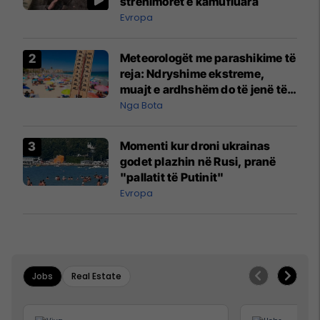
strehimoret e kamufluara
Evropa
Meteorologët me parashikime të
reja: Ndryshime ekstreme,
muajt e ardhshëm do të jenë të
pazakontë
Nga Bota
Momenti kur droni ukrainas
godet plazhin në Rusi, pranë
"pallatit të Putinit"
Evropa
Jobs
Real Estate