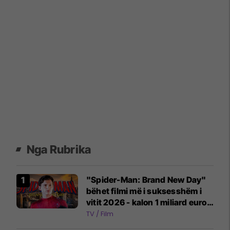
Nga Rubrika
"Spider-Man: Brand New Day"
bëhet filmi më i suksesshëm i
vitit 2026 - kalon 1 miliard euro
fitime
TV / Film