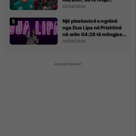
miliona te Spartak Moska
02/08/2026
Një pleskavicë e ngrënë
nga Dua Lipa në Prishtinë
në orën 04:28 të mëngjesit
- dhe bota digjitale serbe
03/08/2026
shpall gjendjen e luftës