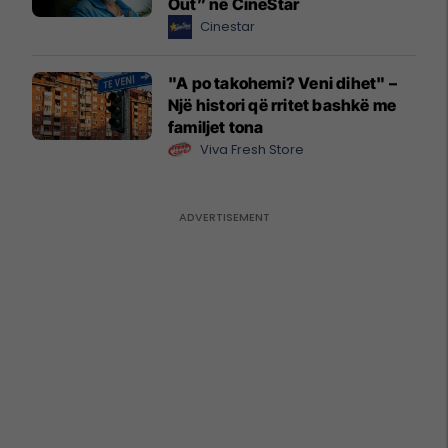
Out” në CineStar
Cinestar
"A po takohemi? Veni dihet" –
Një histori që rritet bashkë me
familjet tona
Viva Fresh Store