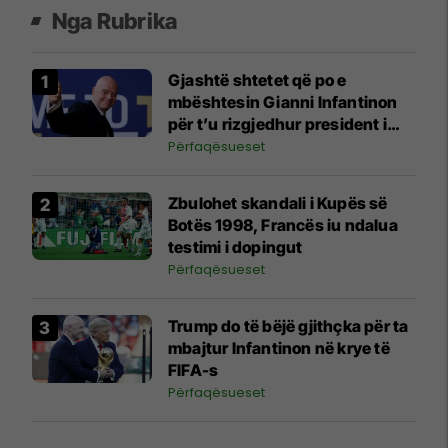
Nga Rubrika
Gjashtë shtetet që po e
mbështesin Gianni Infantinon
për t’u rizgjedhur president i
FIFA-s
Përfaqësueset
Zbulohet skandali i Kupës së
Botës 1998, Francës iu ndalua
testimi i dopingut
Përfaqësueset
Trump do të bëjë gjithçka për ta
mbajtur Infantinon në krye të
FIFA-s
Përfaqësueset