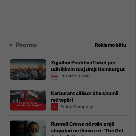
Promo
Reklamo këtu
Zgjidhni PrishtinaTicket për
udhëtimin tuaj drejt Hamburgut
Prishtina Ticket
Karburant cilësor dhe shumë
më tepër!
Petrol Company
Russell Crowe në rolin e një
shqiptari në filmin e ri “The Get