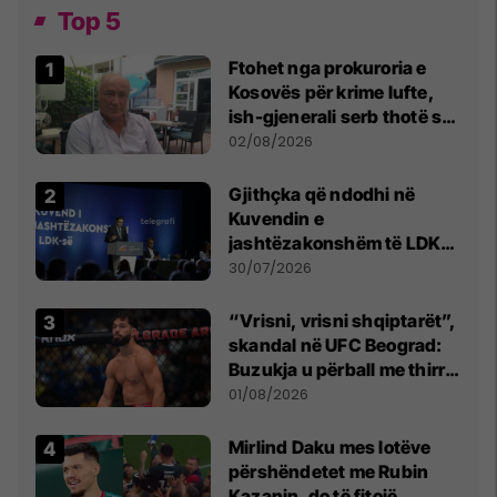
Top 5
Ftohet nga prokuroria e
Kosovës për krime lufte,
ish-gjenerali serb thotë se
dikush e tradhtoi në
02/08/2026
Beograd
Gjithçka që ndodhi në
Kuvendin e
jashtëzakonshëm të LDK-
së
30/07/2026
“Vrisni, vrisni shqiptarët”,
skandal në UFC Beograd:
Buzukja u përball me thirrje
anti-shqiptare nga
01/08/2026
tribunat
Mirlind Daku mes lotëve
përshëndetet me Rubin
Kazanin, do të fitojë