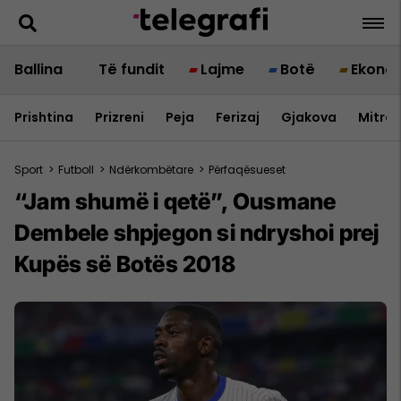
Ballina
Të fundit
Lajme
Botë
Ekono
Prishtina
Prizreni
Peja
Ferizaj
Gjakova
Mitrov
Sport
>
Futboll
>
Ndërkombëtare
>
Përfaqësueset
“Jam shumë i qetë”, Ousmane
Dembele shpjegon si ndryshoi prej
Kupës së Botës 2018