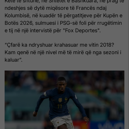
Këtë të shtunë, në Shtetet e Bashkuara, në prag të
ndeshjes së dytë miqësore të Francës ndaj
Kolumbisë, në kuadër të përgatitjeve për Kupën e
Botës 2026, sulmuesi i PSG-së foli për rrugëtimin
e tij në një intervistë për "Fox Deportes".
“Çfarë ka ndryshuar krahasuar me vitin 2018?
Kam qenë në një nivel më të mirë që nga sezoni i
kaluar”.