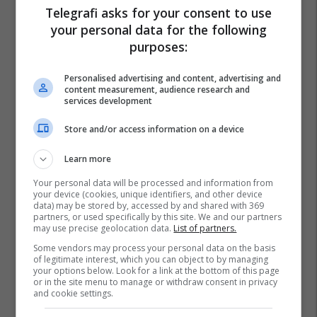
Telegrafi asks for your consent to use
your personal data for the following
purposes:
Personalised advertising and content, advertising and
content measurement, audience research and
services development
Store and/or access information on a device
Learn more
Your personal data will be processed and information from
your device (cookies, unique identifiers, and other device
data) may be stored by, accessed by and shared with 369
partners, or used specifically by this site. We and our partners
may use precise geolocation data.
List of partners.
Kombëtarja E Francës
Psg
Ousmane Dembele
Some vendors may process your personal data on the basis
of legitimate interest, which you can object to by managing
your options below. Look for a link at the bottom of this page
or in the site menu to manage or withdraw consent in privacy
and cookie settings.