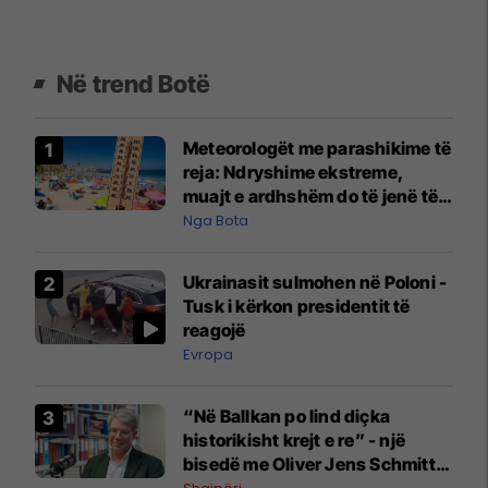
Në trend Botë
Meteorologët me parashikime të
reja: Ndryshime ekstreme,
muajt e ardhshëm do të jenë të
pazakontë
Nga Bota
Ukrainasit sulmohen në Poloni -
Tusk i kërkon presidentit të
reagojë
Evropa
“Në Ballkan po lind diçka
historikisht krejt e re” - një
bisedë me Oliver Jens Schmitt