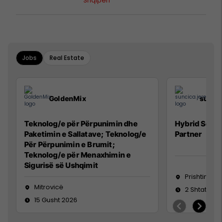
mbi protestat në Shqipëri dhe të
Shqipëri
kaluarën e rajonit
Jobs
Real Estate
GoldenMix
sunci
Teknolog/e për Përpunimin dhe
Hybrid Senio
Paketimin e Sallatave; Teknolog/e
Partner
Për Përpunimin e Brumit;
Teknolog/e për Menaxhimin e
Sigurisë së Ushqimit
Prishtinë
Mitrovicë
2 Shtator 2
15 Gusht 2026