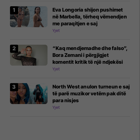
Eva Longoria shijon pushimet
në Marbella, tërheq vëmendjen
me paraqitjen e saj
Yjet
“Kaq mendjemadhe dhe falso”,
Bora Zemani i përgjigjet
komentit kritik të një ndjekësi
Yjet
North West anulon turneun e saj
të parë muzikor vetëm pak ditë
para nisjes
Yjet