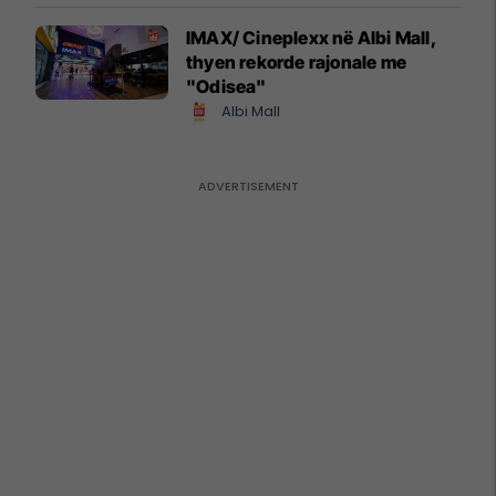
IMAX/ Cineplexx në Albi Mall,
thyen rekorde rajonale me
"Odisea"
Albi Mall