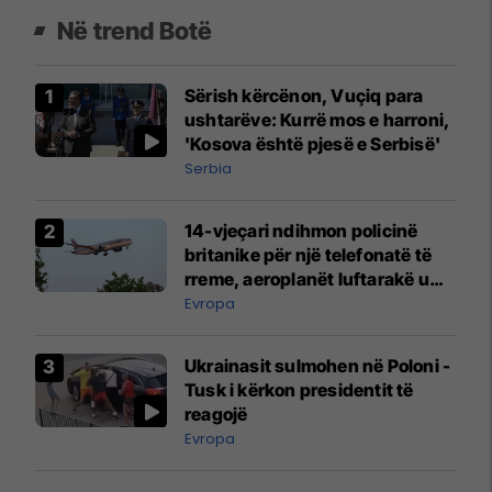
Në trend Botë
Sërish kërcënon, Vuçiq para
ushtarëve: Kurrë mos e harroni,
'Kosova është pjesë e Serbisë'
Serbia
14-vjeçari ndihmon policinë
britanike për një telefonatë të
rreme, aeroplanët luftarakë u
ngritën në ajër për të
Evropa
interceptuar fluturaken e Qatar
Airways që po shkonte drejt
Ukrainasit sulmohen në Poloni -
Mançesterit
Tusk i kërkon presidentit të
reagojë
Evropa