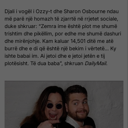
Djali i vogël i Ozzy-t dhe Sharon Osbourne ndau
më parë një homazh të zjarrtë në rrjetet sociale,
duke shkruar: “Zemra ime është plot me shumë
trishtim dhe pikëllim, por edhe me shumë dashuri
dhe mirënjohje. Kam kaluar 14,501 ditë me atë
burrë dhe e di që është një bekim i vërtetë… Ky
ishte babai im. Ai jetoi dhe e jetoi jetën e tij
plotësisht. Të dua baba”, shkruan
DailyMail.