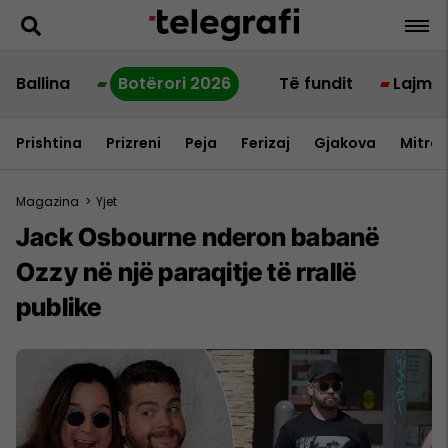
Ballina
Botërori 2026
Të fundit
Lajme
Prishtina
Prizreni
Peja
Ferizaj
Gjakova
Mitrov
Magazina
>
Yjet
Jack Osbourne nderon babanë
Ozzy në një paraqitje të rrallë
publike