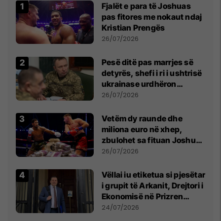
Fjalët e para të Joshuas
pas fitores me nokaut ndaj
Kristian Prengës
26/07/2026
Pesë ditë pas marrjes së
detyrës, shefi i ri i ushtrisë
ukrainase urdhëron
kontroll të madh
26/07/2026
Vetëm dy raunde dhe
miliona euro në xhep,
zbulohet sa fituan Joshua
e Prenga
26/07/2026
Vëllai iu etiketua si pjesëtar
i grupit të Arkanit, Drejtori i
Ekonomisë në Prizren
mohon pretendimet
24/07/2026