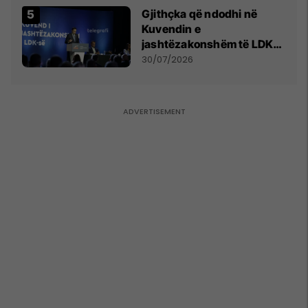
Gjithçka që ndodhi në
Kuvendin e
jashtëzakonshëm të LDK-
së
30/07/2026