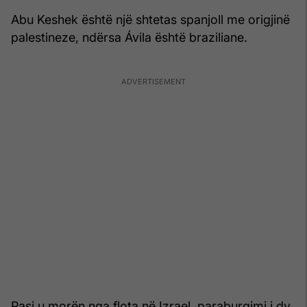
Abu Keshek është një shtetas spanjoll me origjinë
palestineze, ndërsa Ávila është braziliane.
Pasi u morën nga flota në Izrael, paraburgimi i dy