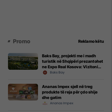
Promo
Reklamo këtu
Baks Bay, projekti me i madh
turistik në Shqipëri prezantohet
ne Expo Real Kosova: Vizitoni
shtandin dhe zbuloni
Baks Bay
mundësitë e investimit
Ananas Impex sjell në treg
produkte të reja për çdo shije
dhe gatim
Ananas Impex