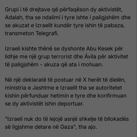
Grupi i të drejtave që përfaqëson dy aktivistët,
Adalah, tha se ndalimi i tyre ishte i paligjshëm dhe
se akuzat e Izraelit kundër tyre ishin të pabaza,
transmeton Telegrafi.
Izraeli kishte thënë se dyshonte Abu Kesek për
lidhje me një grup terrorist dhe Ávila për aktivitet
të paligjshëm - akuza që ata i mohuan.
Në një deklaratë të postuar në X herët të dielën,
ministria e Jashtme e Izraelit tha se autoritetet
kishin përfunduar hetimin e tyre dhe konfirmuan
se dy aktivistët ishin deportuar.
"Izraeli nuk do të lejojë asnjë shkelje të bllokadës
së ligjshme detare në Gaza", tha ajo.