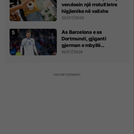
vendosin një rrotull letre
higjienike në valixhe
20/07/2026
As Barcelona e as
Dortmundi, gjiganti
gjerman e mbyllë
marrëveshjen për Fisnik
19/07/2026
Asllanin