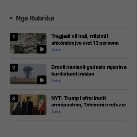
Nga Rubrika
Tragjedi në Indi, rrëzimi i
shkëmbinjve vret 13 persona
Azia
Dronë iranianë godasin rajonin e
kurdistanit irakian
Azia
NYT: Trump i ofroi Iranit
armëpushim, Teherani e refuzoi
Azia