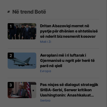
Në trend Botë
Dritan Abazoviqi merret në
pyetje për dhënien e shtetësisë
së nderit biznesmenit kosovar
Mali i Zi
Aeroplani më i ri luftarak i
Gjermanisë u ngrit për herë të
parë në qiell
Evropa
Pas nisjes së dialogut strategjik
SHBA-Serbi, Serwer kritikon
Uashingtonin: Anashkaluat
Banjskën, sulmin ndaj KFOR-it
Serbia
dhe rrëmbimin e Policëve të