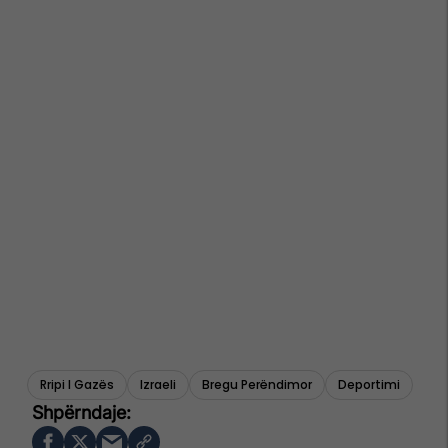
Rripi I Gazës
Izraeli
Bregu Perëndimor
Deportimi