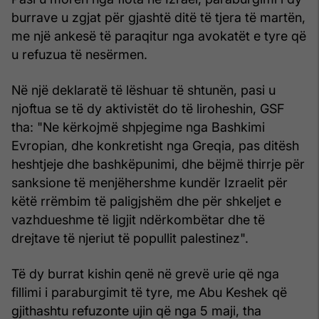
burrave u zgjat për gjashtë ditë të tjera të martën,
me një ankesë të paraqitur nga avokatët e tyre që
u refuzua të nesërmen.
Në një deklaratë të lëshuar të shtunën, pasi u
njoftua se të dy aktivistët do të liroheshin, GSF
tha: "Ne kërkojmë shpjegime nga Bashkimi
Evropian, dhe konkretisht nga Greqia, pas ditësh
heshtjeje dhe bashkëpunimi, dhe bëjmë thirrje për
sanksione të menjëhershme kundër Izraelit për
këtë rrëmbim të paligjshëm dhe për shkeljet e
vazhdueshme të ligjit ndërkombëtar dhe të
drejtave të njeriut të popullit palestinez".
Të dy burrat kishin qenë në grevë urie që nga
fillimi i paraburgimit të tyre, me Abu Keshek që
gjithashtu refuzonte ujin që nga 5 maji, tha