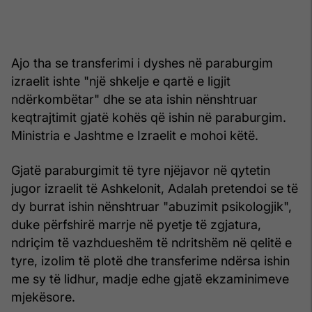
Ajo tha se transferimi i dyshes në paraburgim
izraelit ishte "një shkelje e qartë e ligjit
ndërkombëtar" dhe se ata ishin nënshtruar
keqtrajtimit gjatë kohës që ishin në paraburgim.
Ministria e Jashtme e Izraelit e mohoi këtë.
Gjatë paraburgimit të tyre njëjavor në qytetin
jugor izraelit të Ashkelonit, Adalah pretendoi se të
dy burrat ishin nënshtruar "abuzimit psikologjik",
duke përfshirë marrje në pyetje të zgjatura,
ndriçim të vazhdueshëm të ndritshëm në qelitë e
tyre, izolim të plotë dhe transferime ndërsa ishin
me sy të lidhur, madje edhe gjatë ekzaminimeve
mjekësore.