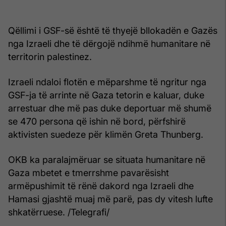
Qëllimi i GSF-së është të thyejë bllokadën e Gazës
nga Izraeli dhe të dërgojë ndihmë humanitare në
territorin palestinez.
Izraeli ndaloi flotën e mëparshme të ngritur nga
GSF-ja të arrinte në Gaza tetorin e kaluar, duke
arrestuar dhe më pas duke deportuar më shumë
se 470 persona që ishin në bord, përfshirë
aktivisten suedeze për klimën Greta Thunberg.
OKB ka paralajmëruar se situata humanitare në
Gaza mbetet e tmerrshme pavarësisht
armëpushimit të rënë dakord nga Izraeli dhe
Hamasi gjashtë muaj më parë, pas dy vitesh lufte
shkatërruese. /Telegrafi/