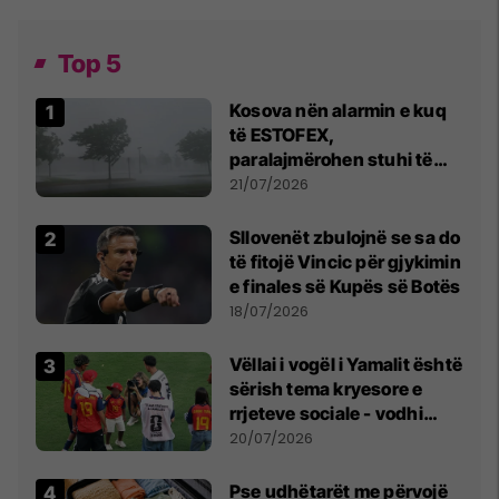
Top 5
Kosova nën alarmin e kuq
të ESTOFEX,
paralajmërohen stuhi të
fuqishme me breshër dhe
21/07/2026
erëra të forta
Sllovenët zbulojnë se sa do
të fitojë Vincic për gjykimin
e finales së Kupës së Botës
18/07/2026
Vëllai i vogël i Yamalit është
sërish tema kryesore e
rrjeteve sociale - vodhi
vëmendjen pas finales së
20/07/2026
Kupës së Botës
Pse udhëtarët me përvojë