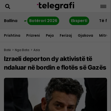
Ballina
Botërori 2026
Eksperti
Të fu
Prishtina
Prizreni
Peja
Ferizaj
Gjakova
Mitrov
Botë
>
Nga Bota
>
Azia
Izraeli deporton dy aktivistë të
ndaluar në bordin e flotës së Gazës