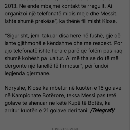
2013. Ne ende mbajmë kontakt të rregullt. Ai
organizoi një telefonatë midis meje dhe Messit.
Ishte shumë prekëse”, ka thënë fillimisht Klose.
“Sigurisht, jemi takuar disa herë në fushë, gjë që
ishte gjithmonë e këndshme dhe me respekt. Por
ajo telefonatë ishte hera e parë që folëm pas kaq
shumë kohësh pa luajtur. Ai më tha se do të më
dërgonte një fanellë të firmosur", përfundoi
legjenda gjermane.
Ndryshe, Klose ka mbetur në kuotën e 16 golave
në Kampionate Botërore, teksa Messi pas tetë
golave të shënuar në këtë Kupë të Botës, ka
arritur kuotën e 21 golave deri tani.
/Telegrafi/