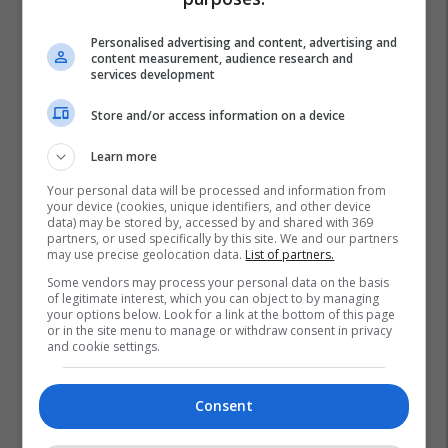
Personalised advertising and content, advertising and
content measurement, audience research and
services development
Store and/or access information on a device
Learn more
Your personal data will be processed and information from
your device (cookies, unique identifiers, and other device
data) may be stored by, accessed by and shared with 369
partners, or used specifically by this site. We and our partners
may use precise geolocation data.
List of partners.
Kampionati Botëror 2026
Lionel Messi
Miroslav Klose
Some vendors may process your personal data on the basis
Lionel Scaloni
Përfaqësuesja E Argjentinës
of legitimate interest, which you can object to by managing
your options below. Look for a link at the bottom of this page
or in the site menu to manage or withdraw consent in privacy
and cookie settings.
Consent