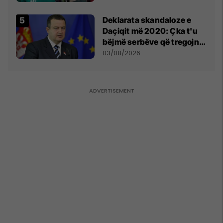
​Deklarata skandaloze e
Daçiqit më 2020: Çka t'u
bëjmë serbëve që tregojnë
ku janë varrosur shqiptarët
03/08/2026
në Serbi