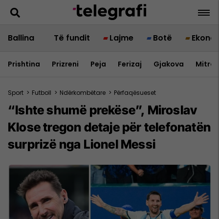
Ballina
Të fundit
Lajme
Botë
Ekono
Prishtina
Prizreni
Peja
Ferizaj
Gjakova
Mitrov
Sport
>
Futboll
>
Ndërkombëtare
>
Përfaqësueset
“Ishte shumë prekëse”, Miroslav
Klose tregon detaje për telefonatën
surprizë nga Lionel Messi