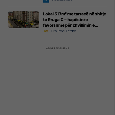
Lokal 517m² me tarracë në shitje
te Rruga C – hapësirë e
favorshme për zhvillimin e
biznesit #15796
Pro Real Estate