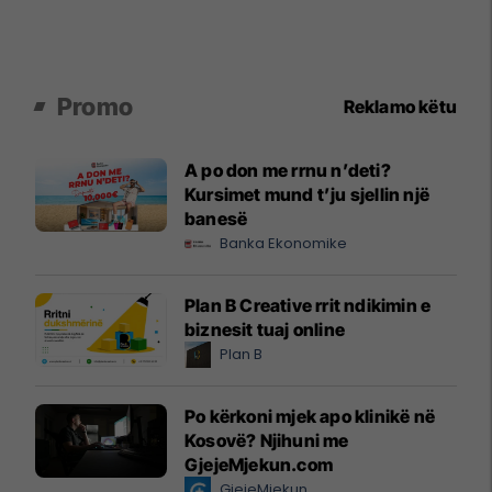
Promo
Reklamo këtu
A po don me rrnu n’deti?
Kursimet mund t’ju sjellin një
banesë
Banka Ekonomike
Plan B Creative rrit ndikimin e
biznesit tuaj online
Plan B
Po kërkoni mjek apo klinikë në
Kosovë? Njihuni me
GjejeMjekun.com
GjejeMjekun