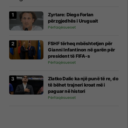
Zyrtare: Diego Forlan
përzgjedhës i Uruguait
Përfaqësueset
FSHF tërheq mbështetjen për
Gianni Infantinon në garën për
president të FIFA-s
Përfaqësueset
Zlatko Dalic ka një punë të re, do
të bëhet trajneri kroat më i
paguar në histori
Përfaqësueset