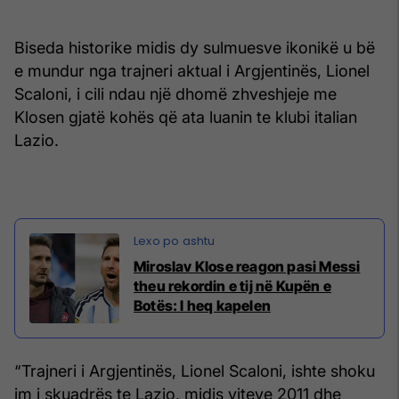
Biseda historike midis dy sulmuesve ikonikë u bë
e mundur nga trajneri aktual i Argjentinës, Lionel
Scaloni, i cili ndau një dhomë zhveshjeje me
Klosen gjatë kohës që ata luanin te klubi italian
Lazio.
Miroslav Klose reagon pasi Messi
theu rekordin e tij në Kupën e
Botës: I heq kapelen
“Trajneri i Argjentinës, Lionel Scaloni, ishte shoku
im i skuadrës te Lazio, midis viteve 2011 dhe