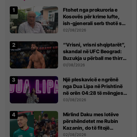
Ftohet nga prokuroria e
Kosovës për krime lufte,
ish-gjenerali serb thotë se
dikush e tradhtoi në
02/08/2026
Beograd
“Vrisni, vrisni shqiptarët”,
skandal në UFC Beograd:
Buzukja u përball me thirrje
anti-shqiptare nga
01/08/2026
tribunat
Një pleskavicë e ngrënë
nga Dua Lipa në Prishtinë
në orën 04:28 të mëngjesit
- dhe bota digjitale serbe
03/08/2026
shpall gjendjen e luftës
Mirlind Daku mes lotëve
përshëndetet me Rubin
Kazanin, do të fitojë
miliona te Spartak Moska
02/08/2026