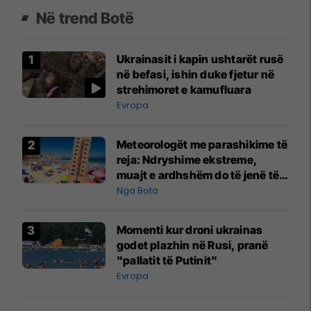
Në trend Botë
Ukrainasit i kapin ushtarët rusë
në befasi, ishin duke fjetur në
strehimoret e kamufluara
Evropa
Meteorologët me parashikime të
reja: Ndryshime ekstreme,
muajt e ardhshëm do të jenë të
pazakontë
Nga Bota
Momenti kur droni ukrainas
godet plazhin në Rusi, pranë
"pallatit të Putinit"
Evropa