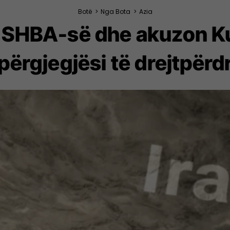
Botë
>
Nga Bota
>
Azia
e SHBA-së dhe akuzon Ku
përgjegjësi të drejtpërd