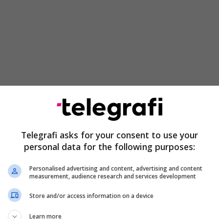
i kanë shkëmbyer sulme në një nga netët më të
ë nga fillimi i armëpushimit në prill. Irani qëlloi
n dhe Bahreinin, ndërsa, më herët gjatë ditës,
Telegrafi asks for your consent to use your
 tha se "çaktivizoi" një cisternë nafte që shkonte
personal data for the following purposes:
anian duke e goditur atë me një raketë Hellfire,
afi.
Personalised advertising and content, advertising and content
measurement, audience research and services development
Store and/or access information on a device
Sulmuesit e centralit bërthamor të
Learn more
Emirateve të Bashkuara Arabe "e dinin