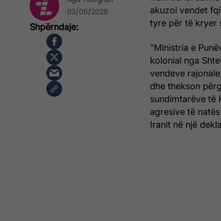
akuzoi vendet fqi
03/06/2026
tyre për të kryer
"Ministria e Punë
kolonial nga Shte
vendeve rajonale
dhe thekson përgj
sundimtarëve të K
agresive të natës
Iranit në një dekl