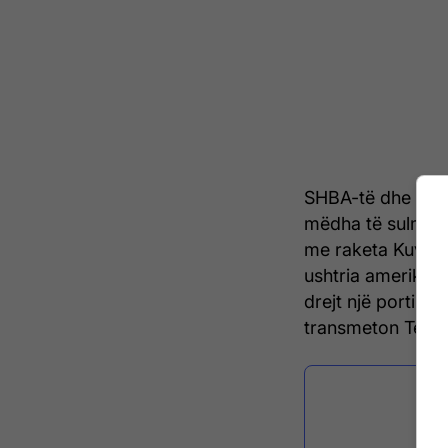
SHBA-të dhe Iran
mëdha të sulmeve q
me raketa Kuvajti
ushtria amerikane
drejt një porti ir
transmeton Telegr