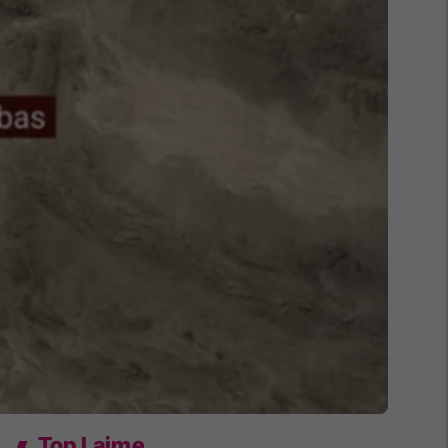
Top Lajme