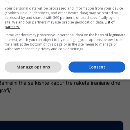
saktësisht se çfarë po bënin", thotë shefi i
Your personal data will be processed and information from your device
IAEA-s
(cookies, unique identifiers, and other device data) may be stored by,
accessed by and shared with 369 partners, or used specifically by this
site. We and our partners may use precise geolocation data.
List of
partners.
e e Punëve të Jashtme tha se ushtron "të drejtën e
Some vendors may process your personal data on the basis of legitimate
ë mbrojtur integritetin territorial dhe sovranitetin
interest, which you can object to by managing your options below. Look
for a link at the bottom of this page or in the site menu to manage or
t", duke paralajmëruar se do të përdorë të gjitha
withdraw consent in privacy and cookie settings.
 për t'u përballur me çdo sulm, duke përfshirë edhe
ës dhe burimit të sulmeve të tilla".
Manage options
Consent
roporti i tij pësoi dëme për shkak të sulmeve
Bahreini tha se kishte kapur tre raketa iraniane dhe
rafi/