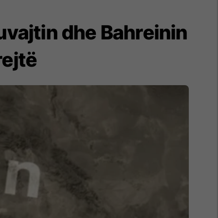
vajtin dhe Bahreinin
rejtë