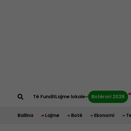
Të Fundit
Lajme lokale
Botërori 2026
Ballina
Lajme
Botë
Ekonomi
T