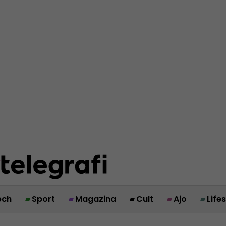
ech
Sport
Magazina
Cult
Ajo
Life