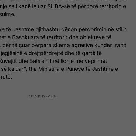
nje se i kanë lejuar SHBA-së të përdorë territorin e
 sulme.
ve të Jashtme gjithashtu dënon përdorimin në stilin
tet e Bashkuara të territorit dhe objekteve të
, për të çuar përpara skema agresive kundër Iranit
egjësinë e drejtpërdrejtë dhe të qartë të
uvajtit dhe Bahreinit në lidhje me veprimet
 së kaluar", tha Ministria e Punëve të Jashtme e
aratë.