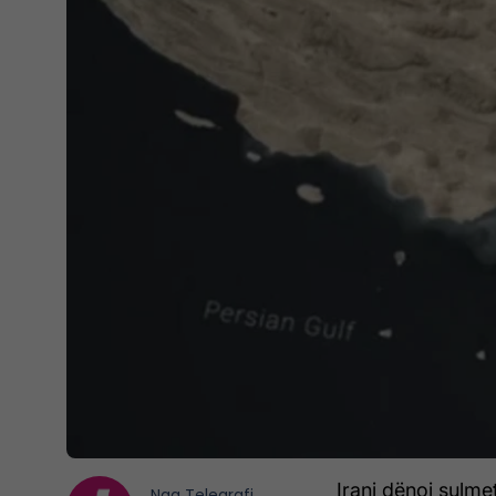
Irani dënoi sulmet
Nga
Telegrafi