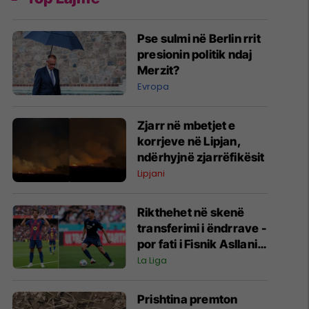
Pse sulmi në Berlin rrit
presionin politik ndaj
Merzit?
Evropa
Zjarr në mbetjet e
korrjeve në Lipjan,
ndërhyjnë zjarrëfikësit
Lipjani
Rikthehet në skenë
transferimi i ëndrrave -
por fati i Fisnik Asllanit
vazhdon të varet nga
La Liga
Ferran Torres
Prishtina premton