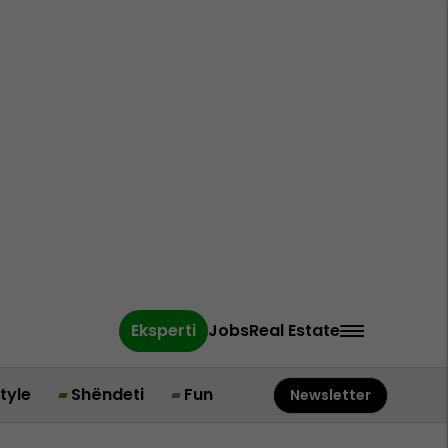
Eksperti
Jobs
Real Estate
style
Shëndeti
Fun
Newsletter